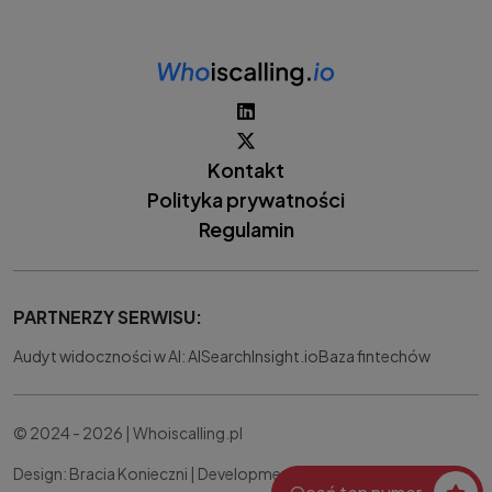
Kontakt
Polityka prywatności
Regulamin
PARTNERZY SERWISU:
Audyt widoczności w AI: AISearchInsight.io
Baza fintechów
© 2024 - 2026 | Whoiscalling.pl
Design: Bracia Konieczni |
Development:
IT Works Better