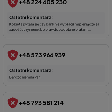
+48 224 605 230
Ostatni komentarz:
Kobieta pytała się czy bank nie wypłacił mi pieniądze za
zadośćuczynienie, bo prawdopodobnie brałam ...
+48 573 966 939
Ostatni komentarz:
Bardzo niemiła Pani...
+48 793 581 214