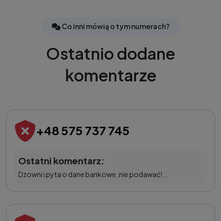
Co inni mówią o tym numerach?
Ostatnio dodane
komentarze
+48 575 737 745
Ostatni komentarz:
Dzowni i pyta o dane bankowe, nie podawać!...