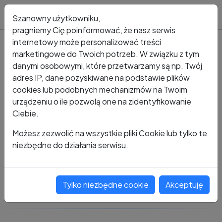
Blog
Szanowny użytkowniku,
pragniemy Cię poinformować, że nasz serwis
internetowy może personalizować treści
marketingowe do Twoich potrzeb. W związku z tym
Kto dzwonił?
Numer +48 662 048 266
danymi osobowymi, które przetwarzamy są np. Twój
adres IP, dane pozyskiwane na podstawie plików
+48 662 048 266
cookies lub podobnych mechanizmów na Twoim
urządzeniu o ile pozwolą one na zidentyfikowanie
Ciebie.
Zobacz komentarze
Możesz zezwolić na wszystkie pliki Cookie lub tylko te
niezbędne do działania serwisu.
Oceń ten numer
Tylko niezbędne cookie
Akceptuję