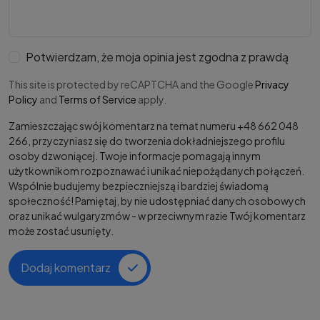
Potwierdzam, że moja opinia jest zgodna z prawdą
This site is protected by reCAPTCHA and the Google
Privacy
Policy
and
Terms of Service
apply.
Zamieszczając swój komentarz na temat numeru +48 662 048
266, przyczyniasz się do tworzenia dokładniejszego profilu
osoby dzwoniącej. Twoje informacje pomagają innym
użytkownikom rozpoznawać i unikać niepożądanych połączeń.
Wspólnie budujemy bezpieczniejszą i bardziej świadomą
społeczność! Pamiętaj, by nie udostępniać danych osobowych
oraz unikać wulgaryzmów - w przeciwnym razie Twój komentarz
może zostać usunięty.
Dodaj komentarz