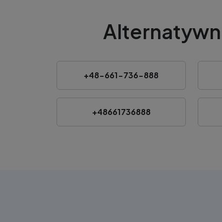
Alternatywn
+48-661-736-888
+48661736888