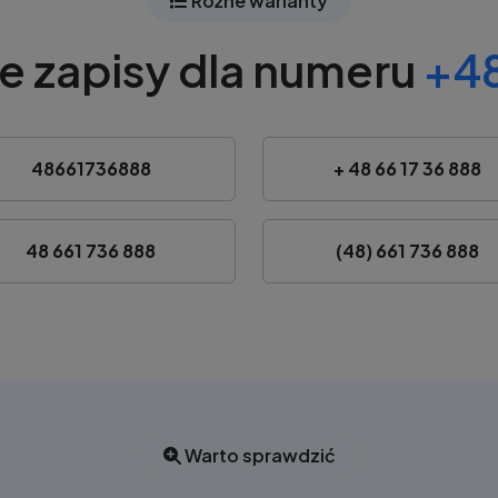
Różne warianty
e zapisy dla numeru
+48
48661736888
+ 48 66 17 36 888
48 661 736 888
(48) 661 736 888
Warto sprawdzić