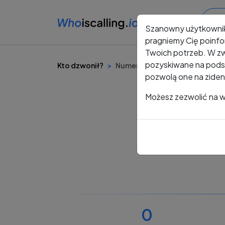
Szanowny użytkowni
pragniemy Cię poinfo
Twoich potrzeb. W zw
pozyskiwane na podst
Kto dzwonił?
Numer +48 661 736 888
pozwolą one na ziden
Możesz zezwolić na ws
0