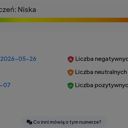
czeń: Niska
2026-05-26
Liczba negatywnyc
Liczba neutralnych
-07
Liczba pozytywnyc
Co inni mówią o tym numerze?