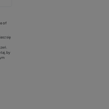
s of
asz się
zeń.
taj, by
nym