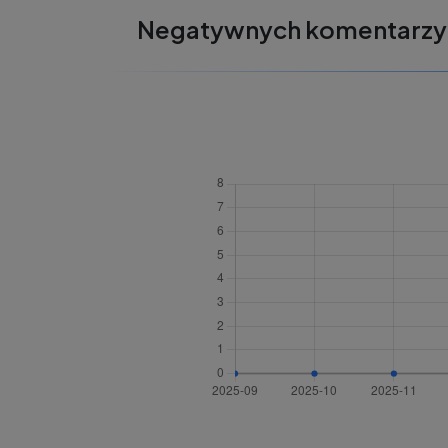
Negatywnych komentarzy