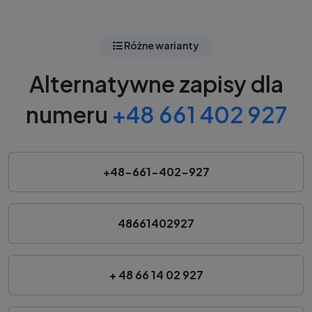
Różne warianty
Alternatywne zapisy dla
numeru
+48 661 402 927
+48-661-402-927
48661402927
+ 48 66 14 02 927