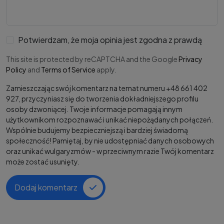
Potwierdzam, że moja opinia jest zgodna z prawdą
This site is protected by reCAPTCHA and the Google
Privacy
Policy
and
Terms of Service
apply.
Zamieszczając swój komentarz na temat numeru +48 661 402
927, przyczyniasz się do tworzenia dokładniejszego profilu
osoby dzwoniącej. Twoje informacje pomagają innym
użytkownikom rozpoznawać i unikać niepożądanych połączeń.
Wspólnie budujemy bezpieczniejszą i bardziej świadomą
społeczność! Pamiętaj, by nie udostępniać danych osobowych
oraz unikać wulgaryzmów - w przeciwnym razie Twój komentarz
może zostać usunięty.
Dodaj komentarz