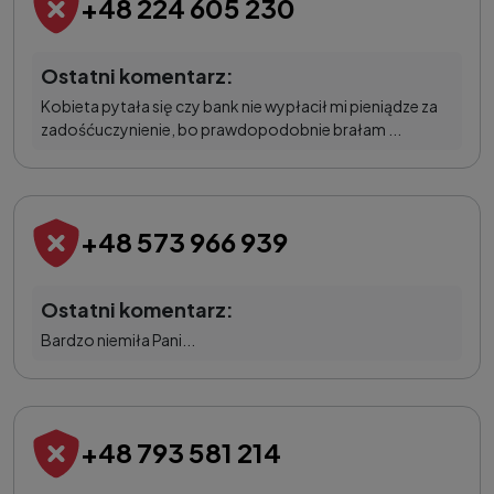
+48 224 605 230
Ostatni komentarz:
Kobieta pytała się czy bank nie wypłacił mi pieniądze za
zadośćuczynienie, bo prawdopodobnie brałam ...
+48 573 966 939
Ostatni komentarz:
Bardzo niemiła Pani...
+48 793 581 214