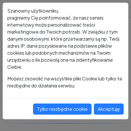
Blog
Szanowny użytkowniku,
pragniemy Cię poinformować, że nasz serwis
internetowy może personalizować treści
marketingowe do Twoich potrzeb. W związku z tym
Kto dzwonił?
Numer +48 661 402 927
danymi osobowymi, które przetwarzamy są np. Twój
adres IP, dane pozyskiwane na podstawie plików
+48 661 402 927
cookies lub podobnych mechanizmów na Twoim
urządzeniu o ile pozwolą one na zidentyfikowanie
Ciebie.
Zobacz komentarze
Możesz zezwolić na wszystkie pliki Cookie lub tylko te
niezbędne do działania serwisu.
Oceń ten numer
Tylko niezbędne cookie
Akceptuję