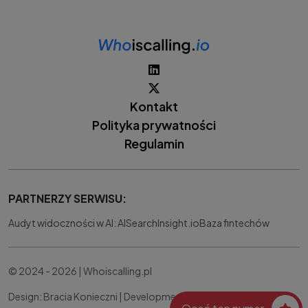
Kontakt
Polityka prywatności
Regulamin
PARTNERZY SERWISU:
Audyt widoczności w AI: AISearchInsight.io
Baza fintechów
© 2024 - 2026 | Whoiscalling.pl
Design: Bracia Konieczni |
Development:
IT Works Better