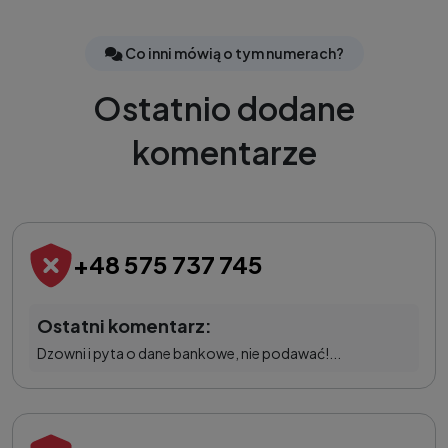
Co inni mówią o tym numerach?
Ostatnio dodane
komentarze
+48 575 737 745
Ostatni komentarz:
Dzowni i pyta o dane bankowe, nie podawać!...