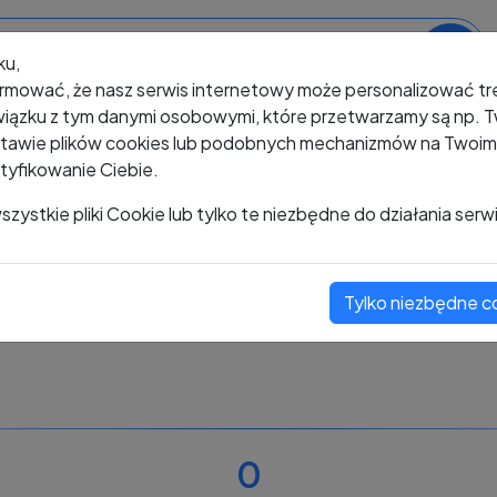
ku,
rmować, że nasz serwis internetowy może personalizować t
iązku z tym danymi osobowymi, które przetwarzamy są np. Tw
awie plików cookies lub podobnych mechanizmów na Twoim u
tyfikowanie Ciebie.
+48 661 252 171
zystkie pliki Cookie lub tylko te niezbędne do działania serw
Tylko niezbędne c
Zobacz komentarze
Oceń ten numer
0