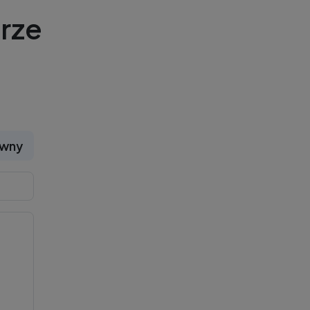
rze
ywny