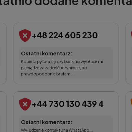
tatnio dodane komenta
+48 224 605 230
Ostatni komentarz:
Kobieta pytała się czy bank nie wypłacił mi
pieniądze za zadośćuczynienie, bo
prawdopodobnie brałam ...
+44 730 130 439 4
Ostatni komentarz:
Wyłudzenie kontaktu na WhatsApp...