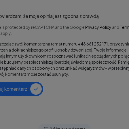
wierdzam, że moja opinia jest zgodna z prawdą
te is protected by reCAPTCHA and the Google
Privacy Policy
and
Term
apply.
czając swój komentarz na temat numeru +48 661 252 171, przyczynia
zenia dokładniejszego profilu osoby dzwoniącej. Twoje informacje
ją innym użytkownikom rozpoznawać i unikać niepożądanych połąc
e budujemy bezpieczniejszą i bardziej świadomą społeczność! Pamię
ostępniać danych osobowych oraz unikać wulgaryzmów - w przeciw
wój komentarz może zostać usunięty.
aj komentarz