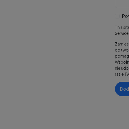
Pot
This si
Service
Zamiesz
do twor
pomaga
Wspólni
nie ud
razie T
Dod