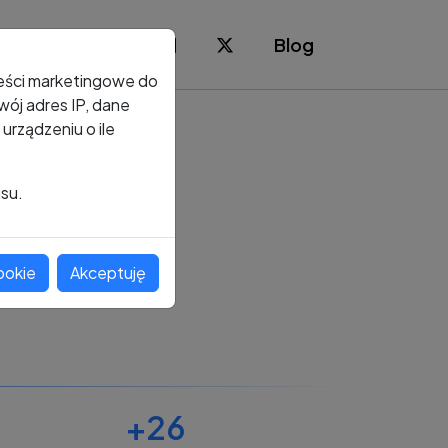
Blog
reści marketingowe do
ój adres IP, dane
rządzeniu o ile
isu.
ookie
Akceptuję
+26