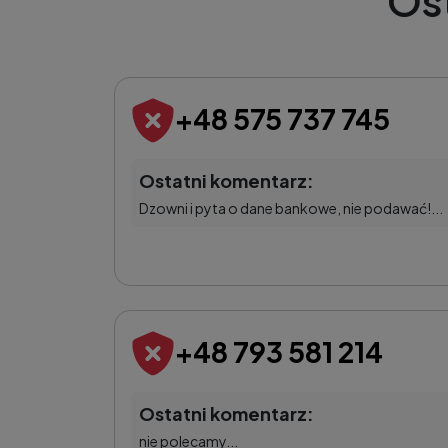
Os
+48 575 737 745
Ostatni komentarz:
Dzowni i pyta o dane bankowe, nie podawać!...
+48 793 581 214
Ostatni komentarz:
nie polecamy...