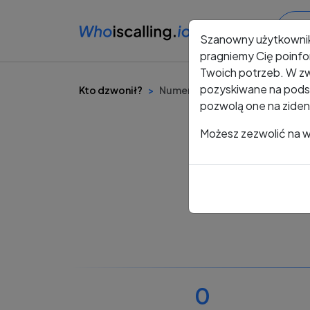
Szanowny użytkowni
pragniemy Cię poinfo
Twoich potrzeb. W zw
pozyskiwane na podst
Kto dzwonił?
Numer +48 661 252 171
pozwolą one na ziden
Możesz zezwolić na ws
0