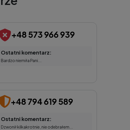
rze
+48 573 966 939
Ostatni komentarz:
Bardzo niemiła Pani...
+48 794 619 589
Ostatni komentarz:
Dzwonił kilkakrotnie, nie odebrałem...