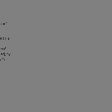
s of
sz się
zeń.
taj, by
nym