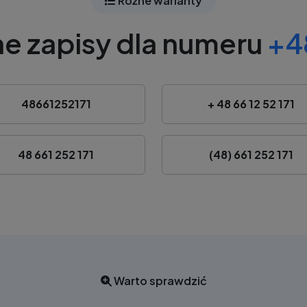
Różne warianty
e zapisy dla numeru
+48
48661252171
+ 48 66 12 52 171
48 661 252 171
(48) 661 252 171
Warto sprawdzić