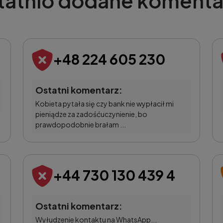
tatnio dodane komenta
+48 224 605 230
Ostatni komentarz:
Kobieta pytała się czy bank nie wypłacił mi
pieniądze za zadośćuczynienie, bo
prawdopodobnie brałam ...
+44 730 130 439 4
Ostatni komentarz:
Wyłudzenie kontaktu na WhatsApp...