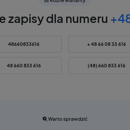
Różne warianty
e zapisy dla numeru
+48
48660833616
+ 48 66 08 33 616
48 660 833 616
(48) 660 833 616
Warto sprawdzić