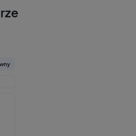
rze
ywny