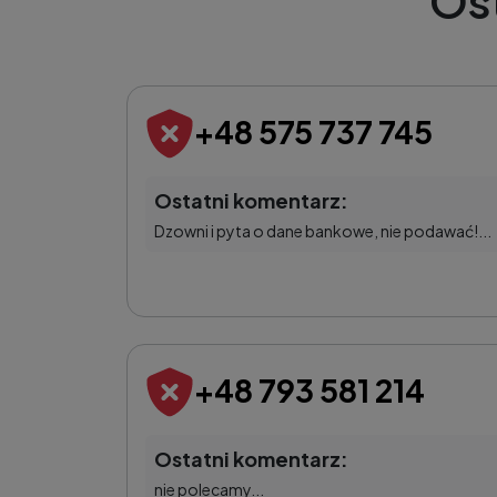
Os
+48 575 737 745
Ostatni komentarz:
Dzowni i pyta o dane bankowe, nie podawać!...
+48 793 581 214
Ostatni komentarz:
nie polecamy...