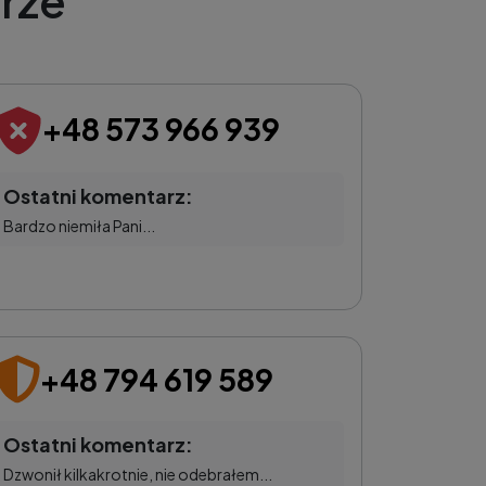
rze
+48 573 966 939
Ostatni komentarz:
Bardzo niemiła Pani...
+48 794 619 589
Ostatni komentarz:
Dzwonił kilkakrotnie, nie odebrałem...