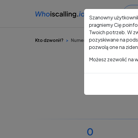
Szanowny użytkowni
pragniemy Cię poinfo
Twoich potrzeb. W zw
pozyskiwane na podst
Kto dzwonił?
Numer +48 660 833 616
pozwolą one na ziden
Możesz zezwolić na ws
0