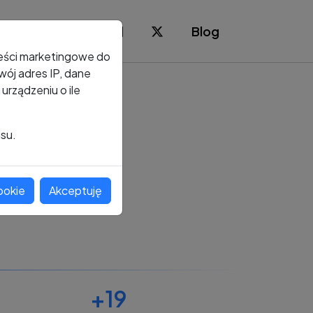
Blog
reści marketingowe do
ój adres IP, dane
rządzeniu o ile
isu.
ookie
Akceptuję
+19