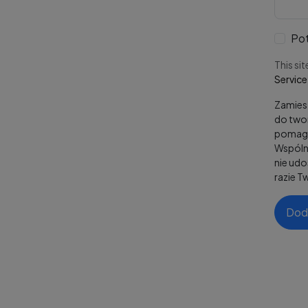
Pot
This si
Service
Zamiesz
do twor
pomaga
Wspólni
nie ud
razie T
Dod