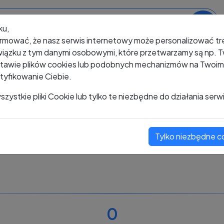
ku,
rmować, że nasz serwis internetowy może personalizować t
iązku z tym danymi osobowymi, które przetwarzamy są np. Tw
awie plików cookies lub podobnych mechanizmów na Twoim u
tyfikowanie Ciebie.
+48 660 833 616
zystkie pliki Cookie lub tylko te niezbędne do działania serw
Tylko niezbędne c
Zobacz komentarze
Oceń ten numer
0