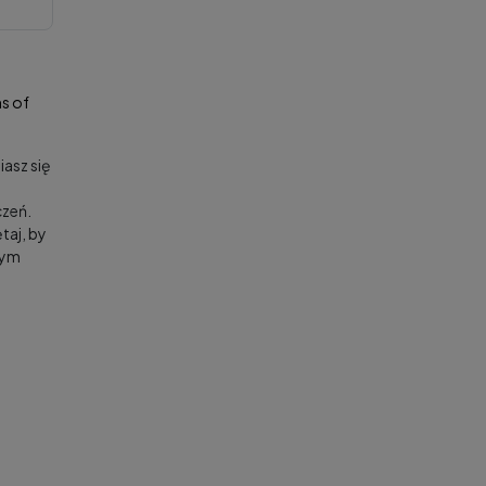
s of
asz się
zeń.
taj, by
nym