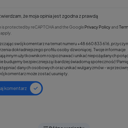
wierdzam, że moja opinia jest zgodna z prawdą
te is protected by reCAPTCHA and the Google
Privacy Policy
and
Term
apply.
czając swój komentarz na temat numeru +48 660 833 616, przyczyni
zenia dokładniejszego profilu osoby dzwoniącej. Twoje informacje
ją innym użytkownikom rozpoznawać i unikać niepożądanych połąc
e budujemy bezpieczniejszą i bardziej świadomą społeczność! Pamię
ostępniać danych osobowych oraz unikać wulgaryzmów - w przeciw
wój komentarz może zostać usunięty.
aj komentarz