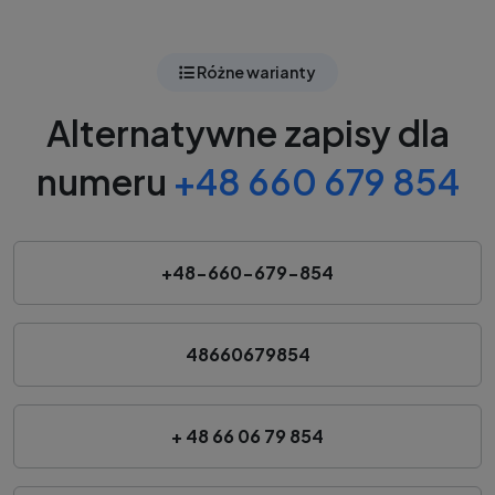
Różne warianty
Alternatywne zapisy dla
numeru
+48 660 679 854
+48-660-679-854
48660679854
+ 48 66 06 79 854