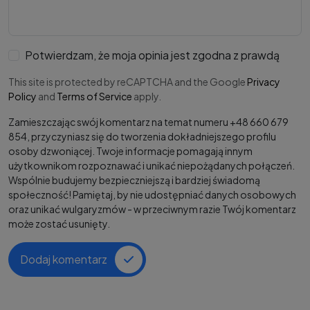
Potwierdzam, że moja opinia jest zgodna z prawdą
This site is protected by reCAPTCHA and the Google
Privacy
Policy
and
Terms of Service
apply.
Zamieszczając swój komentarz na temat numeru +48 660 679
854, przyczyniasz się do tworzenia dokładniejszego profilu
osoby dzwoniącej. Twoje informacje pomagają innym
użytkownikom rozpoznawać i unikać niepożądanych połączeń.
Wspólnie budujemy bezpieczniejszą i bardziej świadomą
społeczność! Pamiętaj, by nie udostępniać danych osobowych
oraz unikać wulgaryzmów - w przeciwnym razie Twój komentarz
może zostać usunięty.
Dodaj komentarz