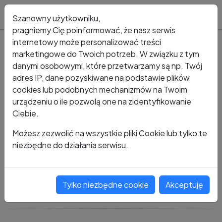
Blog
Szanowny użytkowniku,
pragniemy Cię poinformować, że nasz serwis
internetowy może personalizować treści
marketingowe do Twoich potrzeb. W związku z tym
Kto dzwonił?
Numer +48 660 679 854
danymi osobowymi, które przetwarzamy są np. Twój
adres IP, dane pozyskiwane na podstawie plików
+48 660 679 854
cookies lub podobnych mechanizmów na Twoim
urządzeniu o ile pozwolą one na zidentyfikowanie
Ciebie.
Zobacz komentarze
Możesz zezwolić na wszystkie pliki Cookie lub tylko te
niezbędne do działania serwisu.
Oceń ten numer
Tylko niezbędne cookie
Akceptuję