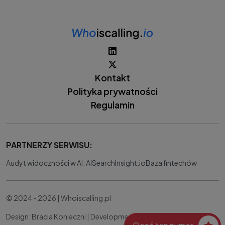
Kontakt
Polityka prywatności
Regulamin
PARTNERZY SERWISU:
Audyt widoczności w AI: AISearchInsight.io
Baza fintechów
© 2024 - 2026 | Whoiscalling.pl
Design: Bracia Konieczni |
Development:
IT Works Better