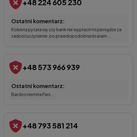
+48 224 605 230
Ostatni komentarz:
Kobieta pytała się czy bank nie wypłacił mi pieniądze za
zadośćuczynienie, bo prawdopodobnie brałam ...
+48 573 966 939
Ostatni komentarz:
Bardzo niemiła Pani...
+48 793 581 214