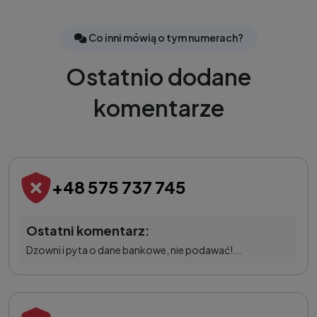
Co inni mówią o tym numerach?
Ostatnio dodane
komentarze
+48 575 737 745
Ostatni komentarz:
Dzowni i pyta o dane bankowe, nie podawać!...