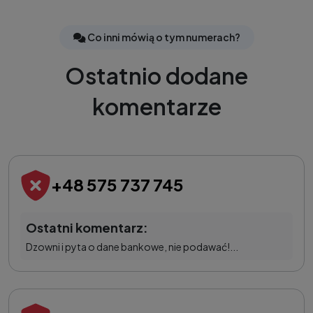
Co inni mówią o tym numerach?
Ostatnio dodane
komentarze
+48 575 737 745
Ostatni komentarz:
Dzowni i pyta o dane bankowe, nie podawać!...