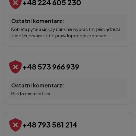
+48 224 605 230
Ostatni komentarz:
Kobieta pytała się czy bank nie wypłacił mi pieniądze za
zadośćuczynienie, bo prawdopodobnie brałam ...
+48 573 966 939
Ostatni komentarz:
Bardzo niemiła Pani...
+48 793 581 214