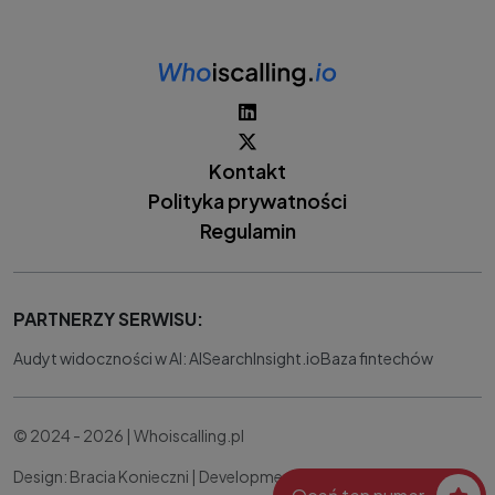
Kontakt
Polityka prywatności
Regulamin
PARTNERZY SERWISU:
Audyt widoczności w AI: AISearchInsight.io
Baza fintechów
© 2024 - 2026 | Whoiscalling.pl
Design: Bracia Konieczni |
Development:
IT Works Better