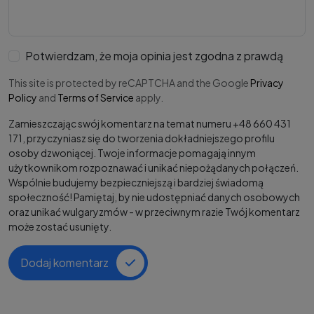
Potwierdzam, że moja opinia jest zgodna z prawdą
This site is protected by reCAPTCHA and the Google
Privacy
Policy
and
Terms of Service
apply.
Zamieszczając swój komentarz na temat numeru +48 660 431
171, przyczyniasz się do tworzenia dokładniejszego profilu
osoby dzwoniącej. Twoje informacje pomagają innym
użytkownikom rozpoznawać i unikać niepożądanych połączeń.
Wspólnie budujemy bezpieczniejszą i bardziej świadomą
społeczność! Pamiętaj, by nie udostępniać danych osobowych
oraz unikać wulgaryzmów - w przeciwnym razie Twój komentarz
może zostać usunięty.
Dodaj komentarz