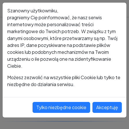
Blog
Szanowny użytkowniku,
pragniemy Cię poinformować, że nasz serwis
internetowy może personalizować treści
marketingowe do Twoich potrzeb. W związku z tym
Kto dzwonił?
Numer +48 660 431 171
danymi osobowymi, które przetwarzamy są np. Twój
adres IP, dane pozyskiwane na podstawie plików
+48 660 431 171
cookies lub podobnych mechanizmów na Twoim
urządzeniu o ile pozwolą one na zidentyfikowanie
Ciebie.
Zobacz komentarze
Możesz zezwolić na wszystkie pliki Cookie lub tylko te
niezbędne do działania serwisu.
Oceń ten numer
Tylko niezbędne cookie
Akceptuję