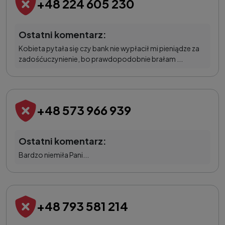
+48 224 605 230
Ostatni komentarz:
Kobieta pytała się czy bank nie wypłacił mi pieniądze za
zadośćuczynienie, bo prawdopodobnie brałam ...
+48 573 966 939
Ostatni komentarz:
Bardzo niemiła Pani...
+48 793 581 214