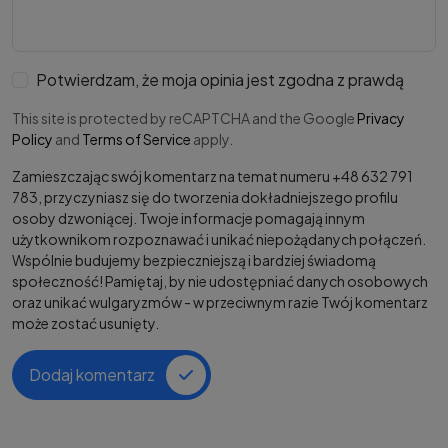
Potwierdzam, że moja opinia jest zgodna z prawdą
This site is protected by reCAPTCHA and the Google
Privacy
Policy
and
Terms of Service
apply.
Zamieszczając swój komentarz na temat numeru +48 632 791
783, przyczyniasz się do tworzenia dokładniejszego profilu
osoby dzwoniącej. Twoje informacje pomagają innym
użytkownikom rozpoznawać i unikać niepożądanych połączeń.
Wspólnie budujemy bezpieczniejszą i bardziej świadomą
społeczność! Pamiętaj, by nie udostępniać danych osobowych
oraz unikać wulgaryzmów - w przeciwnym razie Twój komentarz
może zostać usunięty.
Dodaj komentarz