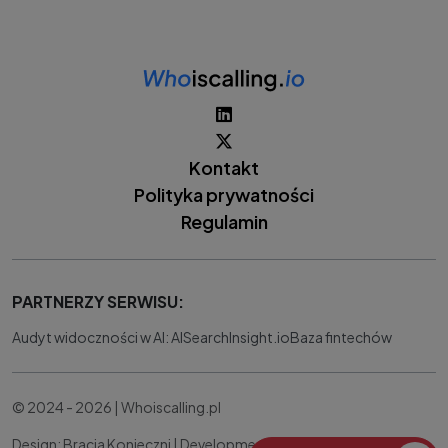
Kontakt
Polityka prywatności
Regulamin
PARTNERZY SERWISU:
Audyt widoczności w AI: AISearchInsight.io
Baza fintechów
© 2024 - 2026 | Whoiscalling.pl
Design: Bracia Konieczni |
Development:
IT Works Better