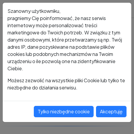
Blog
Szanowny użytkowniku,
pragniemy Cię poinformować, że nasz serwis
internetowy może personalizować treści
marketingowe do Twoich potrzeb. W związku z tym
Kto dzwonił?
Numer +48 632 791 783
danymi osobowymi, które przetwarzamy są np. Twój
adres IP, dane pozyskiwane na podstawie plików
+48 632 791 783
cookies lub podobnych mechanizmów na Twoim
urządzeniu o ile pozwolą one na zidentyfikowanie
Ciebie.
Zobacz komentarze
Możesz zezwolić na wszystkie pliki Cookie lub tylko te
niezbędne do działania serwisu.
Oceń ten numer
Tylko niezbędne cookie
Akceptuję