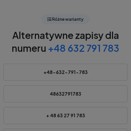
Różne warianty
Alternatywne zapisy dla
numeru
+48 632 791 783
+48-632-791-783
48632791783
+ 48 63 27 91 783