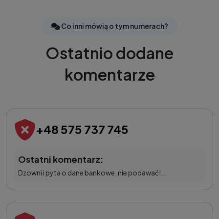
Co inni mówią o tym numerach?
Ostatnio dodane
komentarze
+48 575 737 745
Ostatni komentarz:
Dzowni i pyta o dane bankowe, nie podawać!...