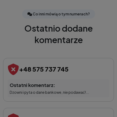
Co inni mówią o tym numerach?
Ostatnio dodane
komentarze
+48 575 737 745
Ostatni komentarz:
Dzowni i pyta o dane bankowe, nie podawać!...