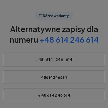
Różne warianty
Alternatywne zapisy dla
numeru
+48 614 246 614
+48-614-246-614
48614246614
+ 48 61 42 46 614