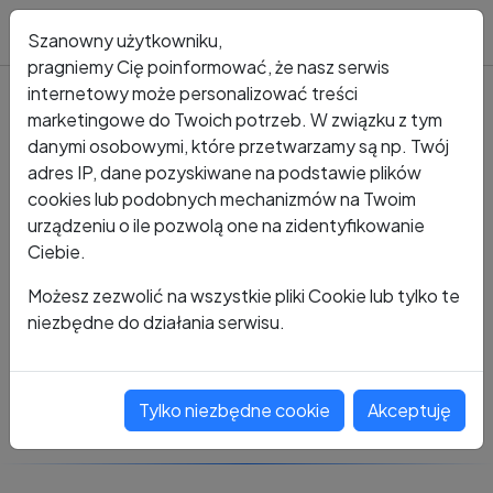
Blog
Szanowny użytkowniku,
pragniemy Cię poinformować, że nasz serwis
internetowy może personalizować treści
marketingowe do Twoich potrzeb. W związku z tym
Kto dzwonił?
Numer +48 614 246 614
danymi osobowymi, które przetwarzamy są np. Twój
adres IP, dane pozyskiwane na podstawie plików
+48 614 246 614
cookies lub podobnych mechanizmów na Twoim
urządzeniu o ile pozwolą one na zidentyfikowanie
Ciebie.
Zobacz komentarze
Możesz zezwolić na wszystkie pliki Cookie lub tylko te
niezbędne do działania serwisu.
Oceń ten numer
Tylko niezbędne cookie
Akceptuję