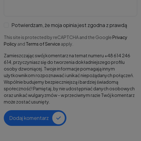
Potwierdzam, że moja opinia jest zgodna z prawdą
This site is protected by reCAPTCHA and the Google
Privacy
Policy
and
Terms of Service
apply.
Zamieszczając swój komentarz na temat numeru +48 614 246
614, przyczyniasz się do tworzenia dokładniejszego profilu
osoby dzwoniącej. Twoje informacje pomagają innym
użytkownikom rozpoznawać i unikać niepożądanych połączeń.
Wspólnie budujemy bezpieczniejszą i bardziej świadomą
społeczność! Pamiętaj, by nie udostępniać danych osobowych
oraz unikać wulgaryzmów - w przeciwnym razie Twój komentarz
może zostać usunięty.
Dodaj komentarz