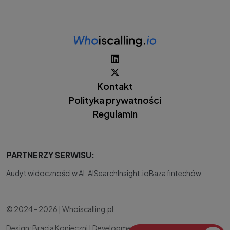
Kontakt
Polityka prywatności
Regulamin
PARTNERZY SERWISU:
Audyt widoczności w AI: AISearchInsight.io
Baza fintechów
© 2024 - 2026 | Whoiscalling.pl
Design: Bracia Konieczni |
Development:
IT Works Better