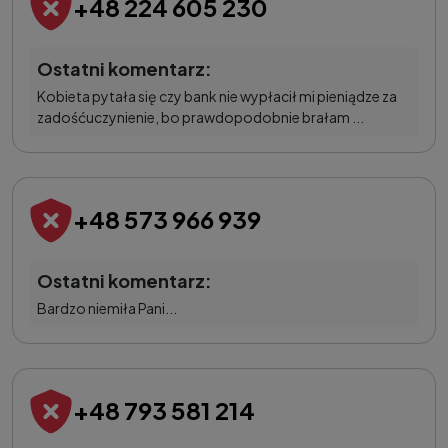
+48 224 605 230
Ostatni komentarz:
Kobieta pytała się czy bank nie wypłacił mi pieniądze za
zadośćuczynienie, bo prawdopodobnie brałam ...
+48 573 966 939
Ostatni komentarz:
Bardzo niemiła Pani...
+48 793 581 214