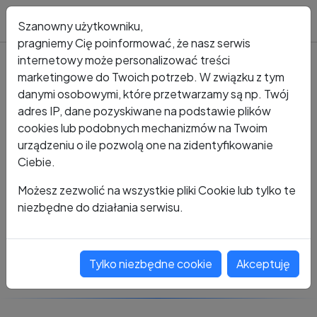
Blog
Szanowny użytkowniku,
pragniemy Cię poinformować, że nasz serwis
internetowy może personalizować treści
marketingowe do Twoich potrzeb. W związku z tym
Kto dzwonił?
Numer +48 614 245 863
danymi osobowymi, które przetwarzamy są np. Twój
adres IP, dane pozyskiwane na podstawie plików
+48 614 245 863
cookies lub podobnych mechanizmów na Twoim
urządzeniu o ile pozwolą one na zidentyfikowanie
Ciebie.
Zobacz komentarze
Możesz zezwolić na wszystkie pliki Cookie lub tylko te
niezbędne do działania serwisu.
Oceń ten numer
Tylko niezbędne cookie
Akceptuję