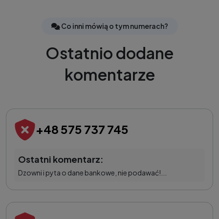
Co inni mówią o tym numerach?
Ostatnio dodane
komentarze
+48 575 737 745
Ostatni komentarz:
Dzowni i pyta o dane bankowe, nie podawać!...