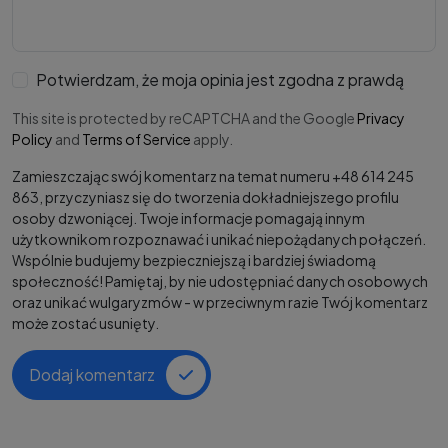
Potwierdzam, że moja opinia jest zgodna z prawdą
This site is protected by reCAPTCHA and the Google
Privacy
Policy
and
Terms of Service
apply.
Zamieszczając swój komentarz na temat numeru +48 614 245
863, przyczyniasz się do tworzenia dokładniejszego profilu
osoby dzwoniącej. Twoje informacje pomagają innym
użytkownikom rozpoznawać i unikać niepożądanych połączeń.
Wspólnie budujemy bezpieczniejszą i bardziej świadomą
społeczność! Pamiętaj, by nie udostępniać danych osobowych
oraz unikać wulgaryzmów - w przeciwnym razie Twój komentarz
może zostać usunięty.
Dodaj komentarz