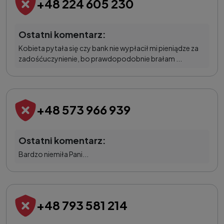
+48 224 605 230
Ostatni komentarz:
Kobieta pytała się czy bank nie wypłacił mi pieniądze za
zadośćuczynienie, bo prawdopodobnie brałam ...
+48 573 966 939
Ostatni komentarz:
Bardzo niemiła Pani...
+48 793 581 214