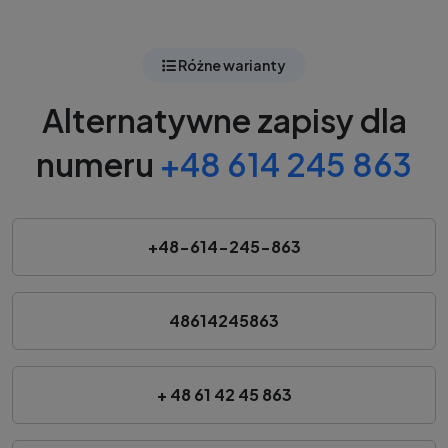
Różne warianty
Alternatywne zapisy dla
numeru
+48 614 245 863
+48-614-245-863
48614245863
+ 48 61 42 45 863