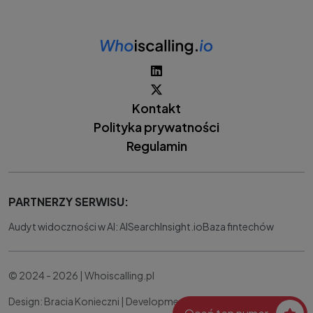
Kontakt
Polityka prywatności
Regulamin
PARTNERZY SERWISU:
Audyt widoczności w AI: AISearchInsight.io
Baza fintechów
© 2024 - 2026 | Whoiscalling.pl
Design: Bracia Konieczni |
Development:
IT Works Better