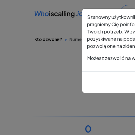
Szanowny użytkowni
pragniemy Cię poinfo
Twoich potrzeb. W zw
pozyskiwane na podst
Kto dzwonił?
Numer +48 609 733 228
pozwolą one na ziden
Możesz zezwolić na ws
0