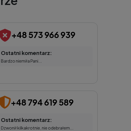
rze
+48 573 966 939
Ostatni komentarz:
Bardzo niemiła Pani...
+48 794 619 589
Ostatni komentarz:
Dzwonił kilkakrotnie, nie odebrałem...