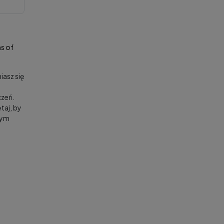
s of
asz się
zeń.
taj, by
nym