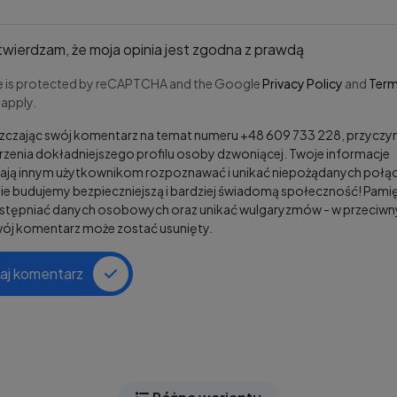
wierdzam, że moja opinia jest zgodna z prawdą
te is protected by reCAPTCHA and the Google
Privacy Policy
and
Term
apply.
czając swój komentarz na temat numeru +48 609 733 228, przyczyni
zenia dokładniejszego profilu osoby dzwoniącej. Twoje informacje
ją innym użytkownikom rozpoznawać i unikać niepożądanych połąc
e budujemy bezpieczniejszą i bardziej świadomą społeczność! Pamię
ostępniać danych osobowych oraz unikać wulgaryzmów - w przeciw
wój komentarz może zostać usunięty.
aj komentarz