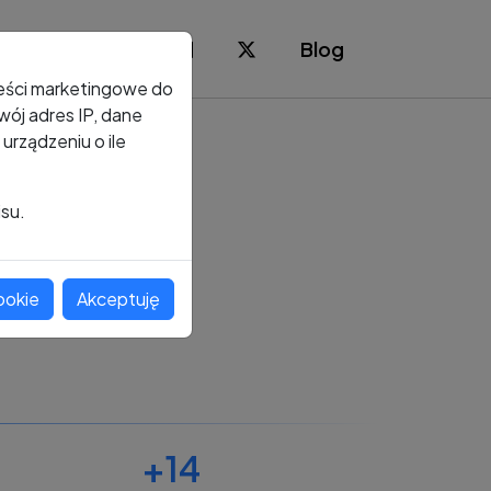
Blog
reści marketingowe do
ój adres IP, dane
rządzeniu o ile
isu.
ookie
Akceptuję
+14