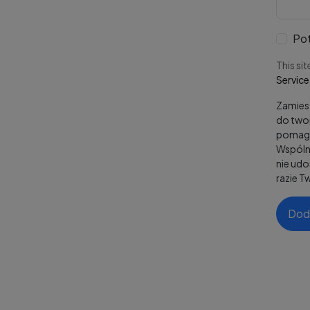
Pot
This si
Service
Zamiesz
do twor
pomaga
Wspólni
nie ud
razie T
Dod