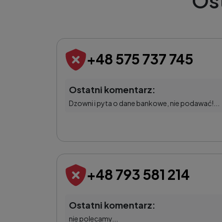
Os
+48 575 737 745
Ostatni komentarz:
Dzowni i pyta o dane bankowe, nie podawać!...
+48 793 581 214
Ostatni komentarz:
nie polecamy...