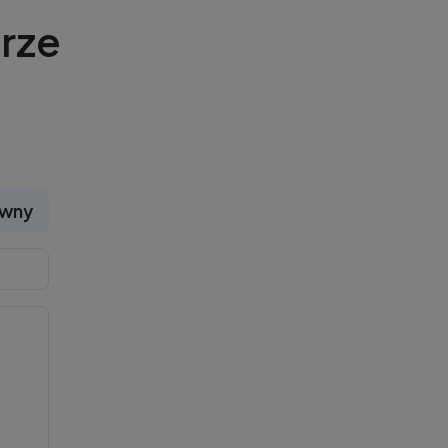
rze
ywny