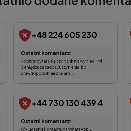
tatnio dodane komenta
+48 224 605 230
Ostatni komentarz:
Kobieta pytała się czy bank nie wypłacił mi
pieniądze za zadośćuczynienie, bo
prawdopodobnie brałam ...
+44 730 130 439 4
Ostatni komentarz:
Wyłudzenie kontaktu na WhatsApp...