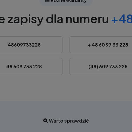
Różne warianty
e zapisy dla numeru
+48
48609733228
+ 48 60 97 33 228
48 609 733 228
(48) 609 733 228
Warto sprawdzić