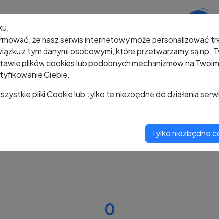
ku,
rmować, że nasz serwis internetowy może personalizować t
iązku z tym danymi osobowymi, które przetwarzamy są np. Tw
awie plików cookies lub podobnych mechanizmów na Twoim u
tyfikowanie Ciebie.
+48 609 733 228
zystkie pliki Cookie lub tylko te niezbędne do działania serw
Tylko niezbędne c
Zobacz komentarze
Oceń ten numer
0