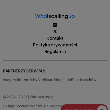
Kontakt
Polityka prywatności
Regulamin
PARTNERZY SERWISU:
Audyt widoczności w AI: AISearchInsight.io
Baza fintechów
© 2024 - 2026 | Whoiscalling.pl
Design: Bracia Konieczni |
Development:
IT Works Better