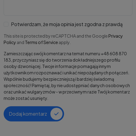
Potwierdzam, że moja opinia jest zgodna z prawdą
This site is protected by reCAPTCHA and the Google
Privacy
Policy
and
Terms of Service
apply.
Zamieszczając swój komentarz na temat numeru +48 608 870
183, przyczyniasz się do tworzenia dokładniejszego profilu
osoby dzwoniącej. Twoje informacje pomagają innym
użytkownikom rozpoznawać i unikać niepożądanych połączeń.
Wspólnie budujemy bezpieczniejszą i bardziej świadomą
społeczność! Pamiętaj, by nie udostępniać danych osobowych
oraz unikać wulgaryzmów - w przeciwnym razie Twój komentarz
może zostać usunięty.
Dodaj komentarz