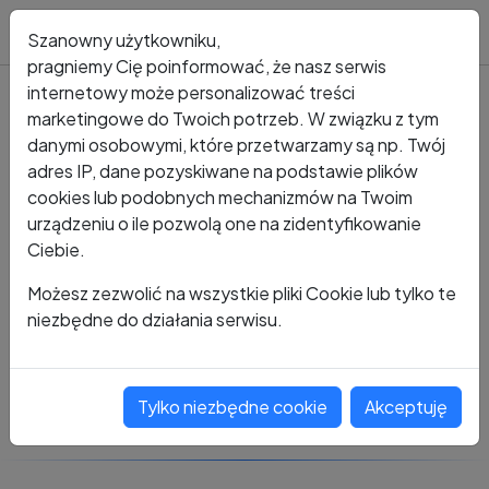
Blog
Szanowny użytkowniku,
pragniemy Cię poinformować, że nasz serwis
internetowy może personalizować treści
marketingowe do Twoich potrzeb. W związku z tym
Kto dzwonił?
Numer +48 608 870 183
danymi osobowymi, które przetwarzamy są np. Twój
adres IP, dane pozyskiwane na podstawie plików
+48 608 870 183
cookies lub podobnych mechanizmów na Twoim
urządzeniu o ile pozwolą one na zidentyfikowanie
Ciebie.
Zobacz komentarze
Możesz zezwolić na wszystkie pliki Cookie lub tylko te
niezbędne do działania serwisu.
Oceń ten numer
Tylko niezbędne cookie
Akceptuję