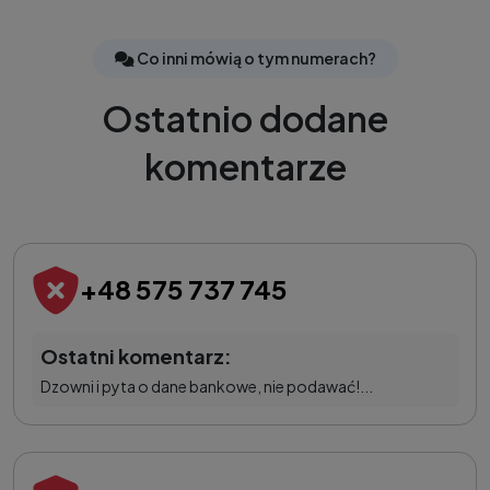
Co inni mówią o tym numerach?
Ostatnio dodane
komentarze
+48 575 737 745
Ostatni komentarz:
Dzowni i pyta o dane bankowe, nie podawać!...