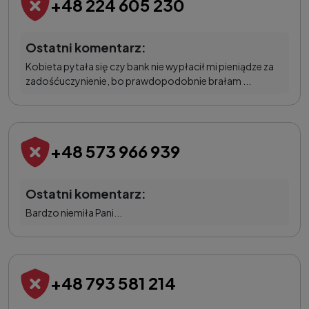
+48 224 605 230
Ostatni komentarz:
Kobieta pytała się czy bank nie wypłacił mi pieniądze za
zadośćuczynienie, bo prawdopodobnie brałam ...
+48 573 966 939
Ostatni komentarz:
Bardzo niemiła Pani...
+48 793 581 214