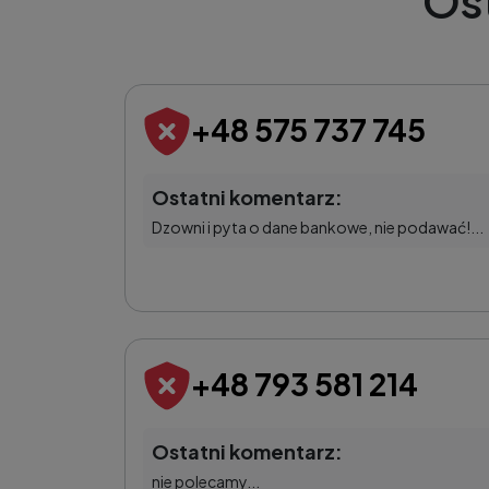
Os
+48 575 737 745
Ostatni komentarz:
Dzowni i pyta o dane bankowe, nie podawać!...
+48 793 581 214
Ostatni komentarz:
nie polecamy...