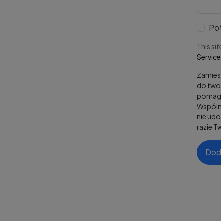
Pot
This si
Service
Zamiesz
do twor
pomaga
Wspólni
nie ud
razie T
Dod