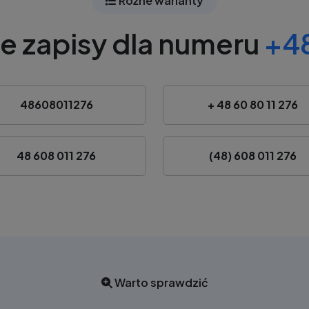
Różne warianty
e zapisy dla numeru
+48
48608011276
+ 48 60 80 11 276
48 608 011 276
(48) 608 011 276
Warto sprawdzić