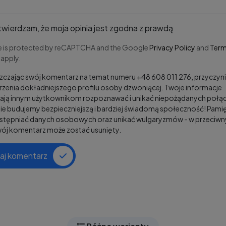
wierdzam, że moja opinia jest zgodna z prawdą
te is protected by reCAPTCHA and the Google
Privacy Policy
and
Term
apply.
czając swój komentarz na temat numeru +48 608 011 276, przyczyni
zenia dokładniejszego profilu osoby dzwoniącej. Twoje informacje
ją innym użytkownikom rozpoznawać i unikać niepożądanych połąc
e budujemy bezpieczniejszą i bardziej świadomą społeczność! Pamię
ostępniać danych osobowych oraz unikać wulgaryzmów - w przeciw
wój komentarz może zostać usunięty.
aj komentarz