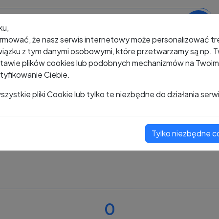
ku,
rmować, że nasz serwis internetowy może personalizować t
iązku z tym danymi osobowymi, które przetwarzamy są np. Tw
awie plików cookies lub podobnych mechanizmów na Twoim u
tyfikowanie Ciebie.
+48 608 011 276
zystkie pliki Cookie lub tylko te niezbędne do działania serw
Tylko niezbędne c
Zobacz komentarze
Oceń ten numer
0