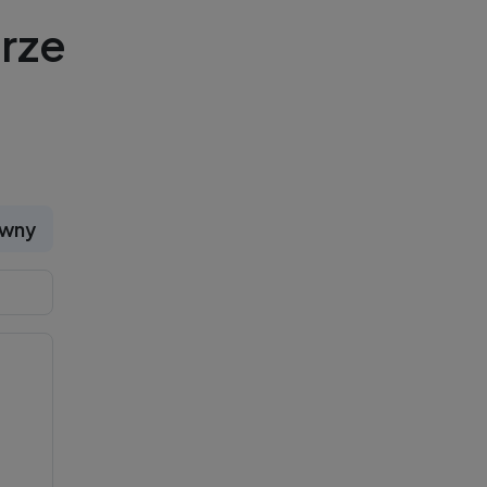
rze
ywny