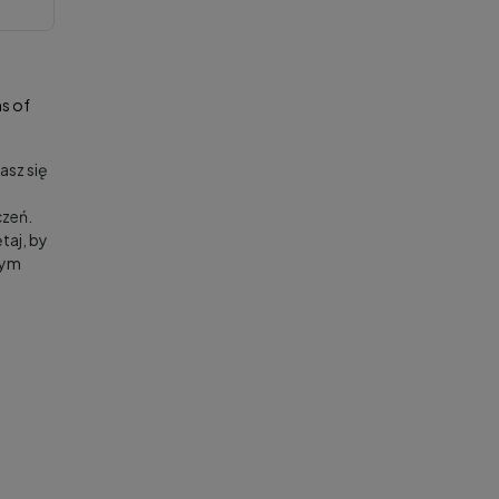
s of
asz się
zeń.
taj, by
nym