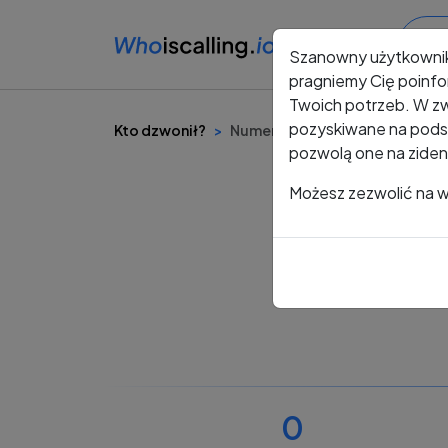
Szanowny użytkowni
pragniemy Cię poinfo
Twoich potrzeb. W zw
pozyskiwane na podst
Kto dzwonił?
Numer +48 608 011 276
pozwolą one na ziden
Możesz zezwolić na ws
0