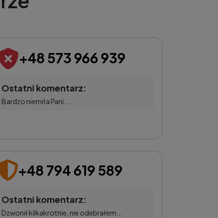
rze
+48 573 966 939
Ostatni komentarz:
Bardzo niemiła Pani...
+48 794 619 589
Ostatni komentarz:
Dzwonił kilkakrotnie, nie odebrałem...