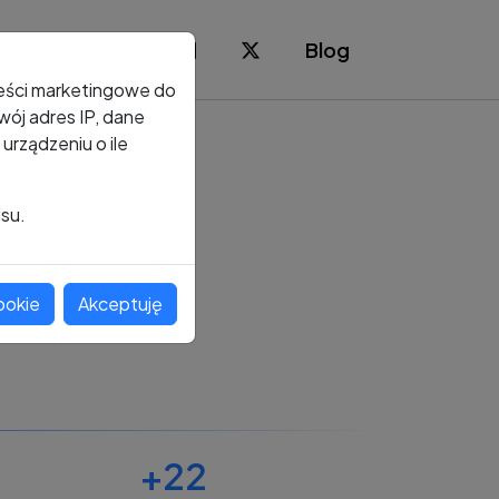
Blog
reści marketingowe do
ój adres IP, dane
rządzeniu o ile
isu.
ookie
Akceptuję
+22