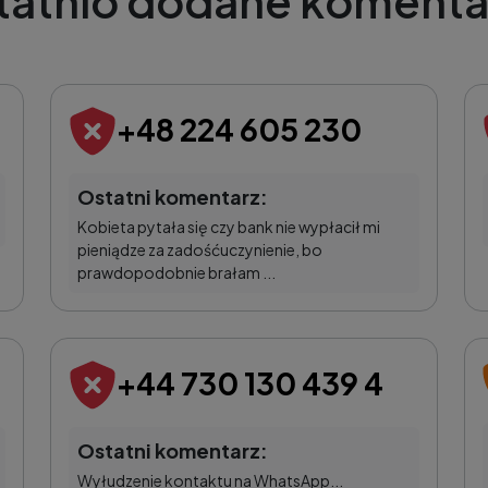
tatnio dodane komenta
+48 224 605 230
Ostatni komentarz:
Kobieta pytała się czy bank nie wypłacił mi
pieniądze za zadośćuczynienie, bo
prawdopodobnie brałam ...
+44 730 130 439 4
Ostatni komentarz:
Wyłudzenie kontaktu na WhatsApp...