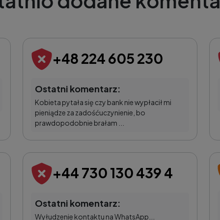
tatnio dodane komenta
+48 224 605 230
Ostatni komentarz:
Kobieta pytała się czy bank nie wypłacił mi
pieniądze za zadośćuczynienie, bo
prawdopodobnie brałam ...
+44 730 130 439 4
Ostatni komentarz:
Wyłudzenie kontaktu na WhatsApp...