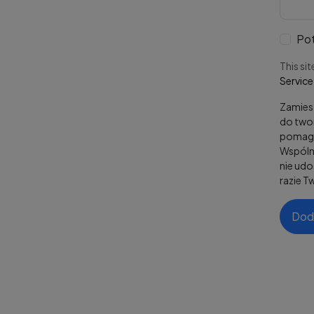
Pot
This si
Service
Zamiesz
do twor
pomaga
Wspólni
nie ud
razie T
Dod