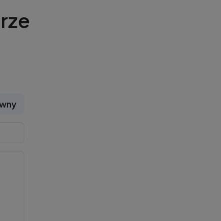
rze
ywny