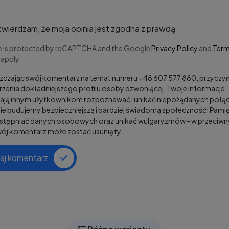
wierdzam, że moja opinia jest zgodna z prawdą
te is protected by reCAPTCHA and the Google
Privacy Policy
and
Term
apply.
czając swój komentarz na temat numeru +48 607 577 880, przyczyni
zenia dokładniejszego profilu osoby dzwoniącej. Twoje informacje
ją innym użytkownikom rozpoznawać i unikać niepożądanych połąc
e budujemy bezpieczniejszą i bardziej świadomą społeczność! Pamię
ostępniać danych osobowych oraz unikać wulgaryzmów - w przeciw
wój komentarz może zostać usunięty.
aj komentarz