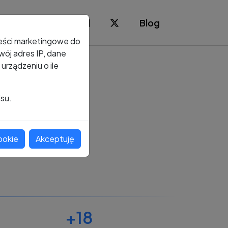
Blog
reści marketingowe do
ój adres IP, dane
rządzeniu o ile
isu.
ookie
Akceptuję
+18