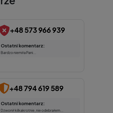
rze
+48 573 966 939
Ostatni komentarz:
Bardzo niemiła Pani...
+48 794 619 589
Ostatni komentarz:
Dzwonił kilkakrotnie, nie odebrałem...