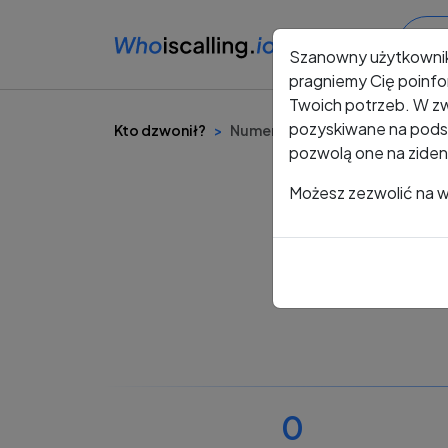
Szanowny użytkowni
pragniemy Cię poinfo
Twoich potrzeb. W zw
pozyskiwane na podst
Kto dzwonił?
Numer +48 607 577 880
pozwolą one na ziden
Możesz zezwolić na ws
0