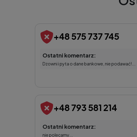
Os
+48 575 737 745
Ostatni komentarz:
Dzowni i pyta o dane bankowe, nie podawać!...
+48 793 581 214
Ostatni komentarz:
nie polecamy...