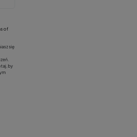
s of
asz się
zeń.
taj, by
nym