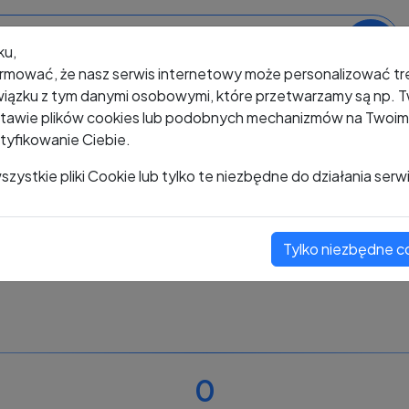
ku,
rmować, że nasz serwis internetowy może personalizować t
iązku z tym danymi osobowymi, które przetwarzamy są np. Tw
awie plików cookies lub podobnych mechanizmów na Twoim u
tyfikowanie Ciebie.
+48 607 577 880
zystkie pliki Cookie lub tylko te niezbędne do działania serw
Tylko niezbędne c
Zobacz komentarze
Oceń ten numer
0