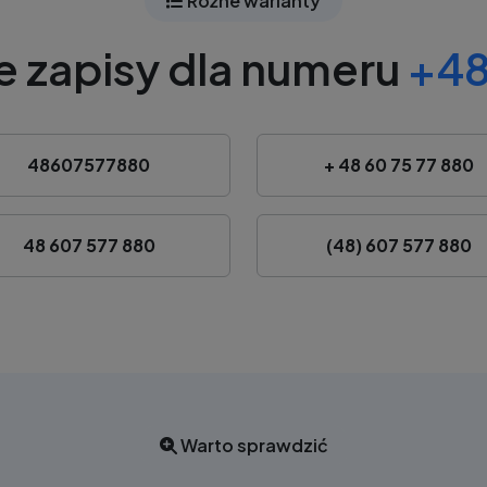
Różne warianty
e zapisy dla numeru
+48
48607577880
+ 48 60 75 77 880
48 607 577 880
(48) 607 577 880
Warto sprawdzić