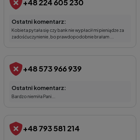
+48 224 605 230
Ostatni komentarz:
Kobieta pytała się czy bank nie wypłacił mi pieniądze za
zadośćuczynienie, bo prawdopodobnie brałam ...
+48 573 966 939
Ostatni komentarz:
Bardzo niemiła Pani...
+48 793 581 214