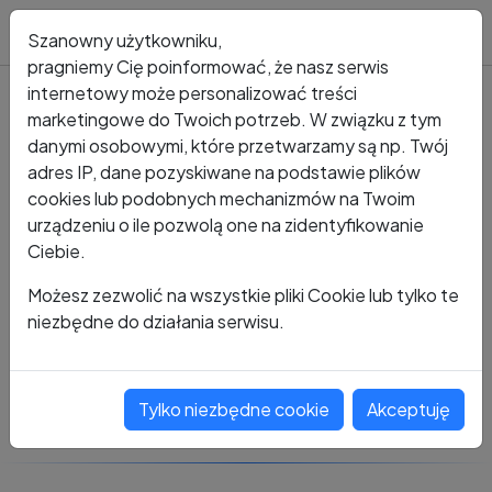
Blog
Szanowny użytkowniku,
pragniemy Cię poinformować, że nasz serwis
internetowy może personalizować treści
marketingowe do Twoich potrzeb. W związku z tym
Kto dzwonił?
Numer +48 606 201 270
danymi osobowymi, które przetwarzamy są np. Twój
adres IP, dane pozyskiwane na podstawie plików
+48 606 201 270
cookies lub podobnych mechanizmów na Twoim
urządzeniu o ile pozwolą one na zidentyfikowanie
Ciebie.
Zobacz komentarze
Możesz zezwolić na wszystkie pliki Cookie lub tylko te
niezbędne do działania serwisu.
Oceń ten numer
Tylko niezbędne cookie
Akceptuję