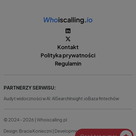
Kontakt
Polityka prywatności
Regulamin
PARTNERZY SERWISU:
Audyt widoczności w AI: AISearchInsight.io
Baza fintechów
© 2024 - 2026 | Whoiscalling.pl
Design: Bracia Konieczni |
Development:
IT Works Better