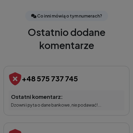
Co inni mówią o tym numerach?
Ostatnio dodane
komentarze
+48 575 737 745
Ostatni komentarz:
Dzowni i pyta o dane bankowe, nie podawać!...