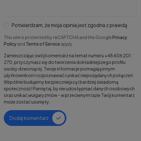
Potwierdzam, że moja opinia jest zgodna z prawdą
This site is protected by reCAPTCHA and the Google
Privacy
Policy
and
Terms of Service
apply.
Zamieszczając swój komentarz na temat numeru +48 606 201
270, przyczyniasz się do tworzenia dokładniejszego profilu
osoby dzwoniącej. Twoje informacje pomagają innym
użytkownikom rozpoznawać i unikać niepożądanych połączeń.
Wspólnie budujemy bezpieczniejszą i bardziej świadomą
społeczność! Pamiętaj, by nie udostępniać danych osobowych
oraz unikać wulgaryzmów - w przeciwnym razie Twój komentarz
może zostać usunięty.
Dodaj komentarz