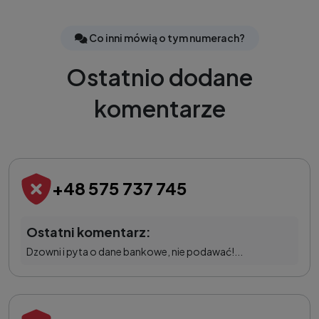
Co inni mówią o tym numerach?
Ostatnio dodane
komentarze
+48 575 737 745
Ostatni komentarz:
Dzowni i pyta o dane bankowe, nie podawać!...