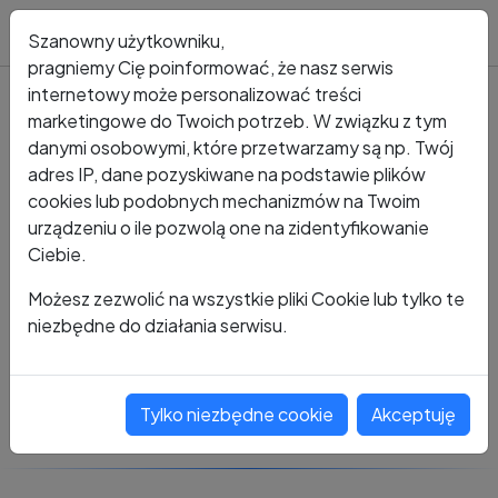
Blog
Szanowny użytkowniku,
pragniemy Cię poinformować, że nasz serwis
internetowy może personalizować treści
marketingowe do Twoich potrzeb. W związku z tym
Kto dzwonił?
Numer +48 604 885 904
danymi osobowymi, które przetwarzamy są np. Twój
adres IP, dane pozyskiwane na podstawie plików
+48 604 885 904
cookies lub podobnych mechanizmów na Twoim
urządzeniu o ile pozwolą one na zidentyfikowanie
Ciebie.
Zobacz komentarze
Możesz zezwolić na wszystkie pliki Cookie lub tylko te
niezbędne do działania serwisu.
Oceń ten numer
Tylko niezbędne cookie
Akceptuję