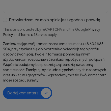
Potwierdzam, że moja opinia jest zgodna z prawdą
This site is protected by reCAPTCHA and the Google
Privacy
Policy
and
Terms of Service
apply.
Zamieszczając swój komentarz na temat numeru +48 604 885
904, przyczyniasz się do tworzenia dokładniejszego profilu
osoby dzwoniącej. Twoje informacje pomagają innym
użytkownikom rozpoznawać i unikać niepożądanych połączeń.
Wspólnie budujemy bezpieczniejszą i bardziej świadomą
społeczność! Pamiętaj, by nie udostępniać danych osobowych
oraz unikać wulgaryzmów - w przeciwnym razie Twój komentarz
może zostać usunięty.
Dodaj komentarz