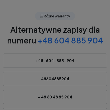
Różne warianty
Alternatywne zapisy dla
numeru
+48 604 885 904
+48-604-885-904
48604885904
+ 48 60 48 85 904