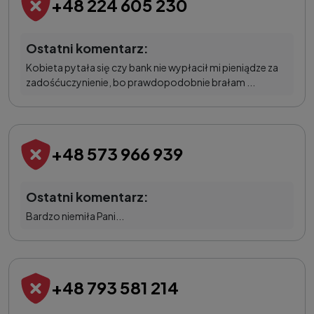
+48 224 605 230
Ostatni komentarz:
Kobieta pytała się czy bank nie wypłacił mi pieniądze za
zadośćuczynienie, bo prawdopodobnie brałam ...
+48 573 966 939
Ostatni komentarz:
Bardzo niemiła Pani...
+48 793 581 214