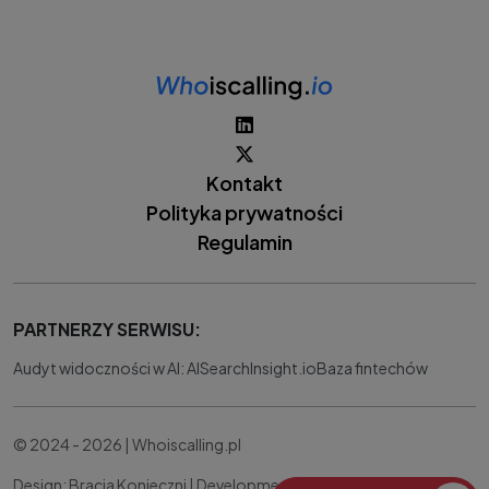
Kontakt
Polityka prywatności
Regulamin
PARTNERZY SERWISU:
Audyt widoczności w AI: AISearchInsight.io
Baza fintechów
© 2024 - 2026 | Whoiscalling.pl
Design: Bracia Konieczni |
Development:
IT Works Better