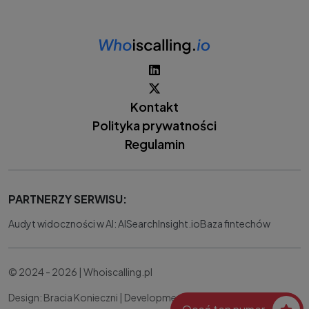
Kontakt
Polityka prywatności
Regulamin
PARTNERZY SERWISU:
Audyt widoczności w AI: AISearchInsight.io
Baza fintechów
© 2024 - 2026 | Whoiscalling.pl
Design: Bracia Konieczni |
Development:
IT Works Better