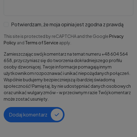
Potwierdzam, że moja opinia jest zgodna z prawdą
This site is protected by reCAPTCHA and the Google
Privacy
Policy
and
Terms of Service
apply.
Zamieszczając swój komentarz na temat numeru +48 604 564
658, przyczyniasz się do tworzenia dokładniejszego profilu
osoby dzwoniącej. Twoje informacje pomagają innym
użytkownikom rozpoznawać i unikać niepożądanych połączeń.
Wspólnie budujemy bezpieczniejszą i bardziej świadomą
społeczność! Pamiętaj, by nie udostępniać danych osobowych
oraz unikać wulgaryzmów - w przeciwnym razie Twój komentarz
może zostać usunięty.
Dodaj komentarz