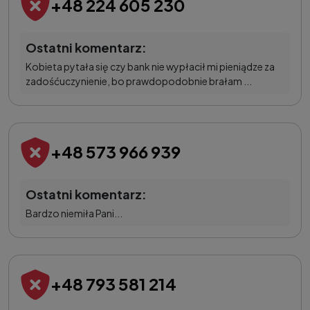
+48 224 605 230
Ostatni komentarz:
Kobieta pytała się czy bank nie wypłacił mi pieniądze za
zadośćuczynienie, bo prawdopodobnie brałam ...
+48 573 966 939
Ostatni komentarz:
Bardzo niemiła Pani...
+48 793 581 214