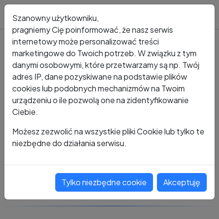
Blog
Szanowny użytkowniku,
pragniemy Cię poinformować, że nasz serwis
internetowy może personalizować treści
marketingowe do Twoich potrzeb. W związku z tym
Kto dzwonił?
Numer +48 604 564 658
danymi osobowymi, które przetwarzamy są np. Twój
adres IP, dane pozyskiwane na podstawie plików
+48 604 564 658
cookies lub podobnych mechanizmów na Twoim
urządzeniu o ile pozwolą one na zidentyfikowanie
Ciebie.
Zobacz komentarze
Możesz zezwolić na wszystkie pliki Cookie lub tylko te
niezbędne do działania serwisu.
Oceń ten numer
Tylko niezbędne cookie
Akceptuję