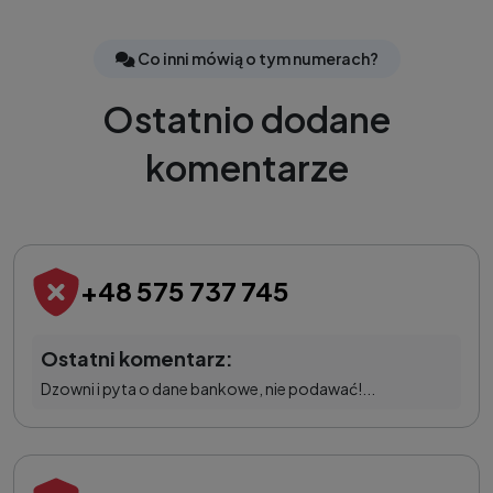
Co inni mówią o tym numerach?
Ostatnio dodane
komentarze
+48 575 737 745
Ostatni komentarz:
Dzowni i pyta o dane bankowe, nie podawać!...