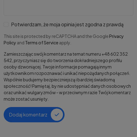
Potwierdzam, że moja opinia jest zgodna z prawdą
This site is protected by reCAPTCHA and the Google
Privacy
Policy
and
Terms of Service
apply.
Zamieszczając swój komentarz na temat numeru +48 602 352
542, przyczyniasz się do tworzenia dokładniejszego profilu
osoby dzwoniącej. Twoje informacje pomagają innym
użytkownikom rozpoznawać i unikać niepożądanych połączeń.
Wspólnie budujemy bezpieczniejszą i bardziej świadomą
społeczność! Pamiętaj, by nie udostępniać danych osobowych
oraz unikać wulgaryzmów - w przeciwnym razie Twój komentarz
może zostać usunięty.
Dodaj komentarz