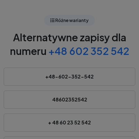
Różne warianty
Alternatywne zapisy dla
numeru
+48 602 352 542
+48-602-352-542
48602352542
+ 48 60 23 52 542