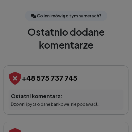
Co inni mówią o tym numerach?
Ostatnio dodane
komentarze
+48 575 737 745
Ostatni komentarz:
Dzowni i pyta o dane bankowe, nie podawać!...