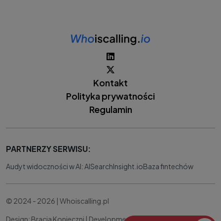
Kontakt
Polityka prywatności
Regulamin
PARTNERZY SERWISU:
Audyt widoczności w AI: AISearchInsight.io
Baza fintechów
© 2024 - 2026 | Whoiscalling.pl
Design: Bracia Konieczni |
Development:
IT Works Better