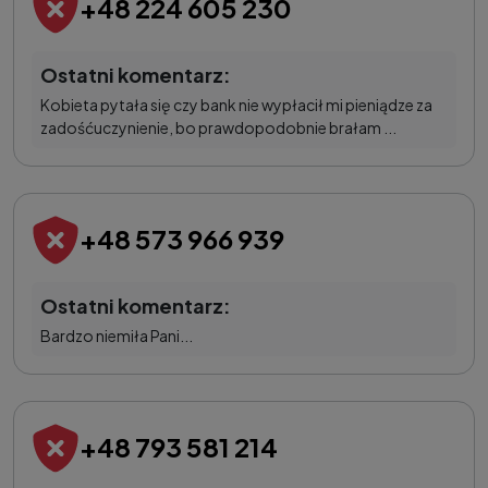
+48 224 605 230
Ostatni komentarz:
Kobieta pytała się czy bank nie wypłacił mi pieniądze za
zadośćuczynienie, bo prawdopodobnie brałam ...
+48 573 966 939
Ostatni komentarz:
Bardzo niemiła Pani...
+48 793 581 214