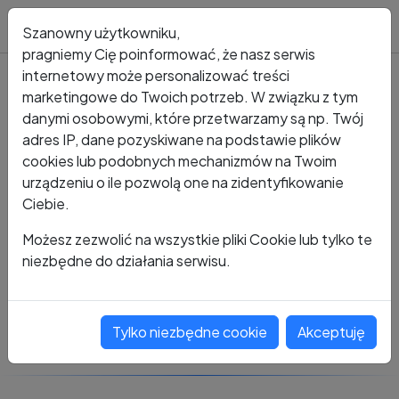
Blog
Szanowny użytkowniku,
pragniemy Cię poinformować, że nasz serwis
internetowy może personalizować treści
marketingowe do Twoich potrzeb. W związku z tym
Kto dzwonił?
Numer +48 602 352 542
danymi osobowymi, które przetwarzamy są np. Twój
adres IP, dane pozyskiwane na podstawie plików
+48 602 352 542
cookies lub podobnych mechanizmów na Twoim
urządzeniu o ile pozwolą one na zidentyfikowanie
Ciebie.
Zobacz komentarze
Możesz zezwolić na wszystkie pliki Cookie lub tylko te
niezbędne do działania serwisu.
Oceń ten numer
Tylko niezbędne cookie
Akceptuję