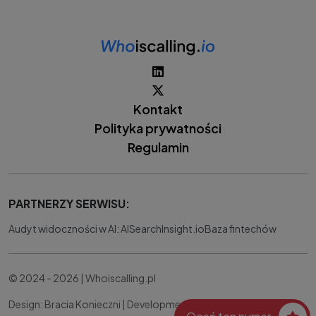
Kontakt
Polityka prywatności
Regulamin
PARTNERZY SERWISU:
Audyt widoczności w AI: AISearchInsight.io
Baza fintechów
© 2024 - 2026 | Whoiscalling.pl
Design: Bracia Konieczni |
Development:
IT Works Better