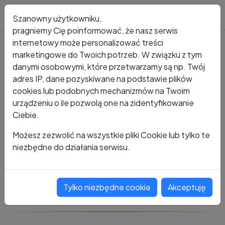
Blog
Szanowny użytkowniku,
pragniemy Cię poinformować, że nasz serwis
internetowy może personalizować treści
marketingowe do Twoich potrzeb. W związku z tym
Kto dzwonił?
Numer +48 601 156 503
danymi osobowymi, które przetwarzamy są np. Twój
adres IP, dane pozyskiwane na podstawie plików
+48 601 156 503
cookies lub podobnych mechanizmów na Twoim
urządzeniu o ile pozwolą one na zidentyfikowanie
Ciebie.
Zobacz komentarze
Możesz zezwolić na wszystkie pliki Cookie lub tylko te
niezbędne do działania serwisu.
Oceń ten numer
Tylko niezbędne cookie
Akceptuję