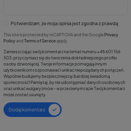
Potwierdzam, że moja opinia jest zgodna z prawdą
This site is protected by reCAPTCHA and the Google
Privacy
Policy
and
Terms of Service
apply.
Zamieszczając swój komentarz na temat numeru +48 601 156
503, przyczyniasz się do tworzenia dokładniejszego profilu
osoby dzwoniącej. Twoje informacje pomagają innym
użytkownikom rozpoznawać i unikać niepożądanych połączeń.
Wspólnie budujemy bezpieczniejszą i bardziej świadomą
społeczność! Pamiętaj, by nie udostępniać danych osobowych
oraz unikać wulgaryzmów - w przeciwnym razie Twój komentarz
może zostać usunięty.
Dodaj komentarz