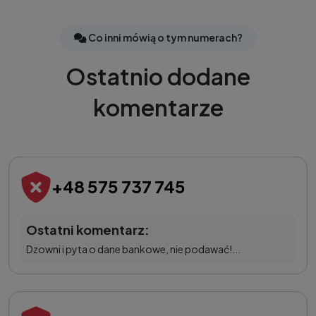
Co inni mówią o tym numerach?
Ostatnio dodane
komentarze
+48 575 737 745
Ostatni komentarz:
Dzowni i pyta o dane bankowe, nie podawać!...