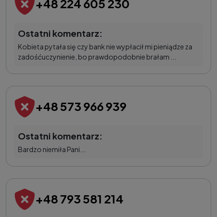
+48 224 605 230
Ostatni komentarz:
Kobieta pytała się czy bank nie wypłacił mi pieniądze za
zadośćuczynienie, bo prawdopodobnie brałam ...
+48 573 966 939
Ostatni komentarz:
Bardzo niemiła Pani...
+48 793 581 214