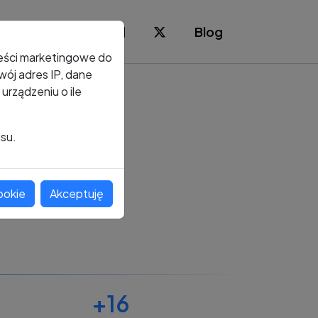
Blog
reści marketingowe do
ój adres IP, dane
rządzeniu o ile
isu.
ookie
Akceptuję
+16