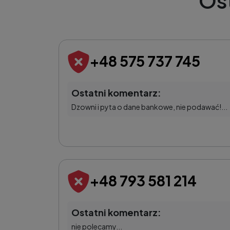
Os
+48 575 737 745
Ostatni komentarz:
Dzowni i pyta o dane bankowe, nie podawać!...
+48 793 581 214
Ostatni komentarz:
nie polecamy...