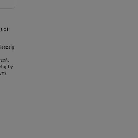
s of
asz się
zeń.
taj, by
nym