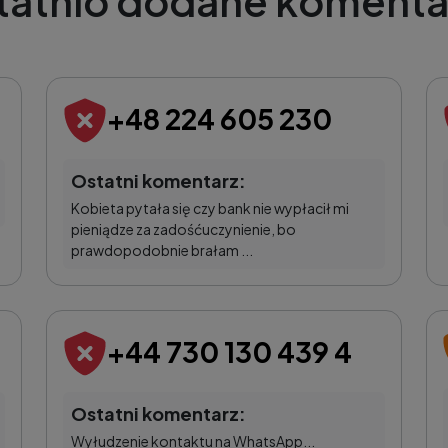
tatnio dodane komenta
+48 224 605 230
Ostatni komentarz:
Kobieta pytała się czy bank nie wypłacił mi
pieniądze za zadośćuczynienie, bo
prawdopodobnie brałam ...
+44 730 130 439 4
Ostatni komentarz:
Wyłudzenie kontaktu na WhatsApp...