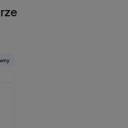
rze
ywny