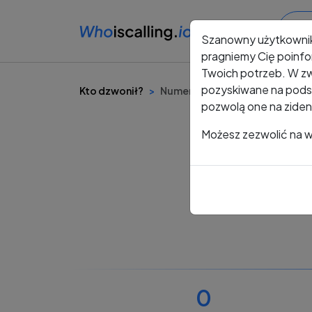
Szanowny użytkowni
pragniemy Cię poinfo
Twoich potrzeb. W zw
pozyskiwane na podst
Kto dzwonił?
Numer +48 600 002 177
pozwolą one na ziden
Możesz zezwolić na ws
0