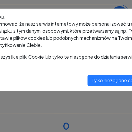
ku,
rmować, że nasz serwis internetowy może personalizować t
iązku z tym danymi osobowymi, które przetwarzamy są np. Tw
awie plików cookies lub podobnych mechanizmów na Twoim u
tyfikowanie Ciebie.
+48 600 002 177
zystkie pliki Cookie lub tylko te niezbędne do działania serw
Tylko niezbędne c
Zobacz komentarze
Oceń ten numer
0