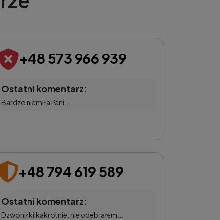
rze
+48 573 966 939
Ostatni komentarz:
Bardzo niemiła Pani...
+48 794 619 589
Ostatni komentarz:
Dzwonił kilkakrotnie, nie odebrałem...