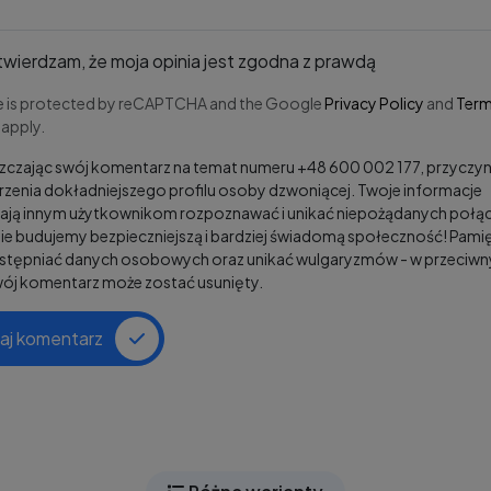
wierdzam, że moja opinia jest zgodna z prawdą
te is protected by reCAPTCHA and the Google
Privacy Policy
and
Term
apply.
czając swój komentarz na temat numeru +48 600 002 177, przyczyni
zenia dokładniejszego profilu osoby dzwoniącej. Twoje informacje
ją innym użytkownikom rozpoznawać i unikać niepożądanych połąc
e budujemy bezpieczniejszą i bardziej świadomą społeczność! Pamię
ostępniać danych osobowych oraz unikać wulgaryzmów - w przeciw
wój komentarz może zostać usunięty.
aj komentarz