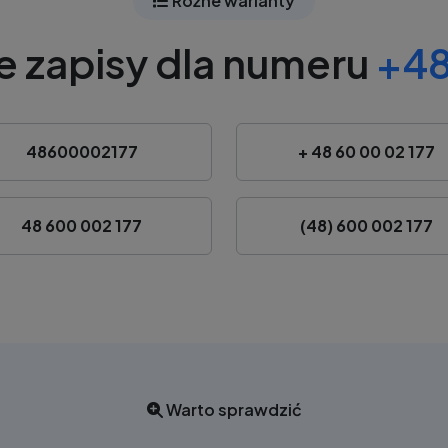
Różne warianty
e zapisy dla numeru
+48
48600002177
+ 48 60 00 02 177
48 600 002 177
(48) 600 002 177
Warto sprawdzić