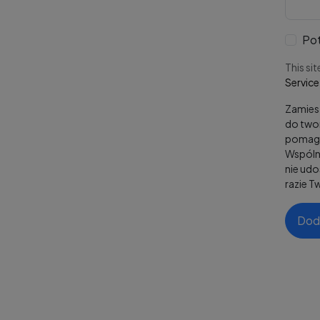
Pot
This si
Service
Zamiesz
do twor
pomaga
Wspólni
nie ud
razie T
Dod