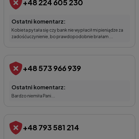
+48 224 605 230
Ostatni komentarz:
Kobieta pytała się czy bank nie wypłacił mi pieniądze za
zadośćuczynienie, bo prawdopodobnie brałam ...
+48 573 966 939
Ostatni komentarz:
Bardzo niemiła Pani...
+48 793 581 214