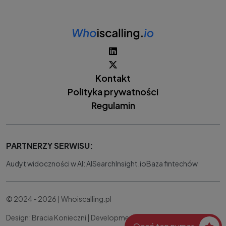
Kontakt
Polityka prywatności
Regulamin
PARTNERZY SERWISU:
Audyt widoczności w AI: AISearchInsight.io
Baza fintechów
© 2024 - 2026 | Whoiscalling.pl
Design: Bracia Konieczni |
Development:
IT Works Better