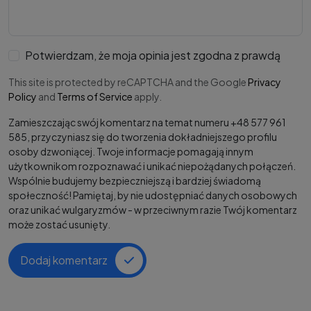
Potwierdzam, że moja opinia jest zgodna z prawdą
This site is protected by reCAPTCHA and the Google
Privacy
Policy
and
Terms of Service
apply.
Zamieszczając swój komentarz na temat numeru +48 577 961
585, przyczyniasz się do tworzenia dokładniejszego profilu
osoby dzwoniącej. Twoje informacje pomagają innym
użytkownikom rozpoznawać i unikać niepożądanych połączeń.
Wspólnie budujemy bezpieczniejszą i bardziej świadomą
społeczność! Pamiętaj, by nie udostępniać danych osobowych
oraz unikać wulgaryzmów - w przeciwnym razie Twój komentarz
może zostać usunięty.
Dodaj komentarz