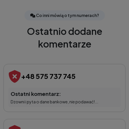
Co inni mówią o tym numerach?
Ostatnio dodane
komentarze
+48 575 737 745
Ostatni komentarz:
Dzowni i pyta o dane bankowe, nie podawać!...