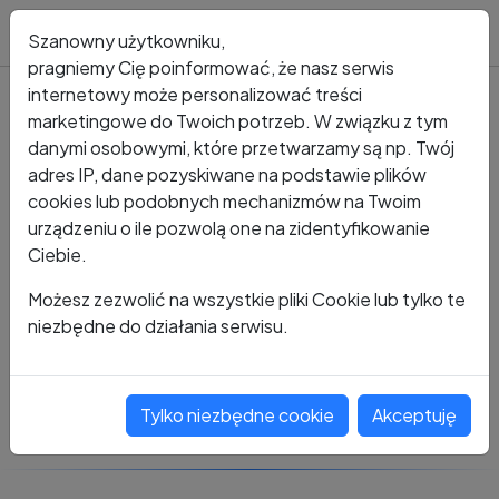
Blog
Szanowny użytkowniku,
pragniemy Cię poinformować, że nasz serwis
internetowy może personalizować treści
marketingowe do Twoich potrzeb. W związku z tym
Kto dzwonił?
Numer +48 577 961 585
danymi osobowymi, które przetwarzamy są np. Twój
adres IP, dane pozyskiwane na podstawie plików
+48 577 961 585
cookies lub podobnych mechanizmów na Twoim
urządzeniu o ile pozwolą one na zidentyfikowanie
Ciebie.
Zobacz komentarze
Możesz zezwolić na wszystkie pliki Cookie lub tylko te
niezbędne do działania serwisu.
Oceń ten numer
Tylko niezbędne cookie
Akceptuję