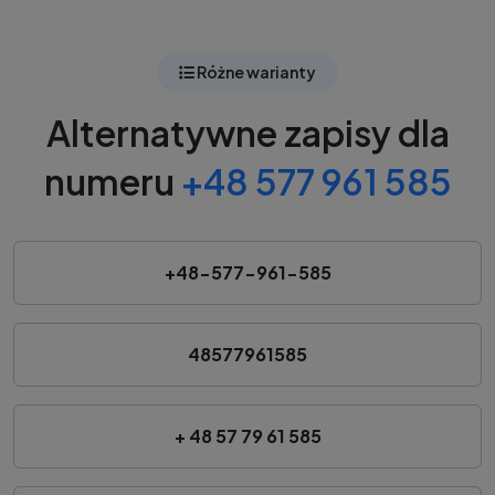
Różne warianty
Alternatywne zapisy dla
numeru
+48 577 961 585
+48-577-961-585
48577961585
+ 48 57 79 61 585