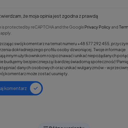
wierdzam, że moja opinia jest zgodna z prawdą
te is protected by reCAPTCHA and the Google
Privacy Policy
and
Term
apply.
czając swój komentarz na temat numeru +48 577 292 455, przyczyni
zenia dokładniejszego profilu osoby dzwoniącej. Twoje informacje
ją innym użytkownikom rozpoznawać i unikać niepożądanych połąc
e budujemy bezpieczniejszą i bardziej świadomą społeczność! Pamię
ostępniać danych osobowych oraz unikać wulgaryzmów - w przeciw
wój komentarz może zostać usunięty.
aj komentarz