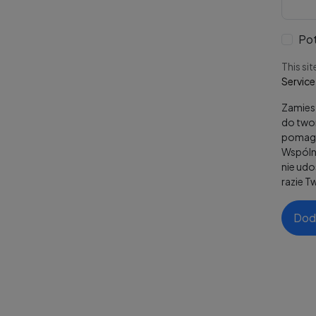
Pot
This si
Service
Zamiesz
do twor
pomaga
Wspólni
nie ud
razie T
Dod