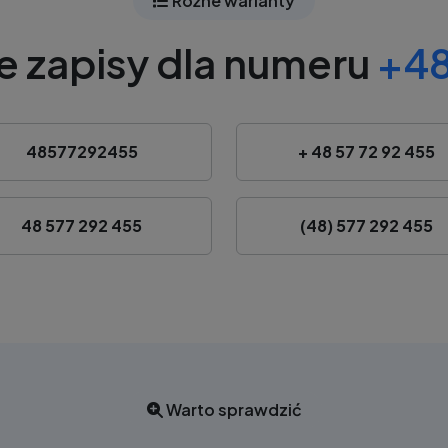
Różne warianty
e zapisy dla numeru
+48
48577292455
+ 48 57 72 92 455
48 577 292 455
(48) 577 292 455
Warto sprawdzić