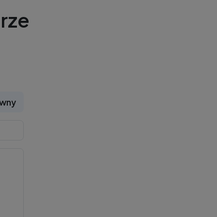
rze
ywny