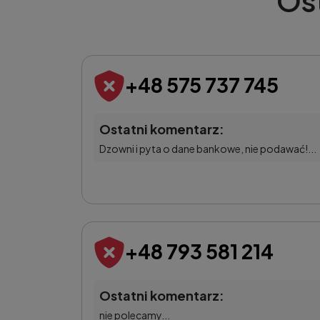
Os
+48 575 737 745
Ostatni komentarz:
Dzowni i pyta o dane bankowe, nie podawać!...
+48 793 581 214
Ostatni komentarz:
nie polecamy...