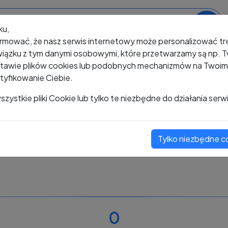
ku,
rmować, że nasz serwis internetowy może personalizować t
iązku z tym danymi osobowymi, które przetwarzamy są np. Tw
awie plików cookies lub podobnych mechanizmów na Twoim u
tyfikowanie Ciebie.
+48 577 292 455
zystkie pliki Cookie lub tylko te niezbędne do działania serw
Tylko niezbędne c
Zobacz komentarze
Oceń ten numer
0