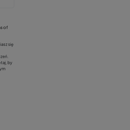
s of
asz się
zeń.
taj, by
nym