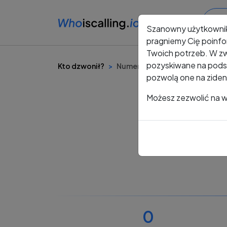
Szanowny użytkowni
pragniemy Cię poinfo
Twoich potrzeb. W zw
pozyskiwane na podst
Kto dzwonił?
Numer +48 577 292 455
pozwolą one na ziden
Możesz zezwolić na ws
0