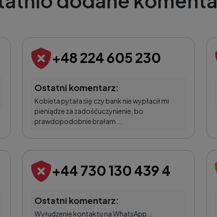
tatnio dodane komenta
+48 224 605 230
Ostatni komentarz:
Kobieta pytała się czy bank nie wypłacił mi
pieniądze za zadośćuczynienie, bo
prawdopodobnie brałam ...
+44 730 130 439 4
Ostatni komentarz:
Wyłudzenie kontaktu na WhatsApp...