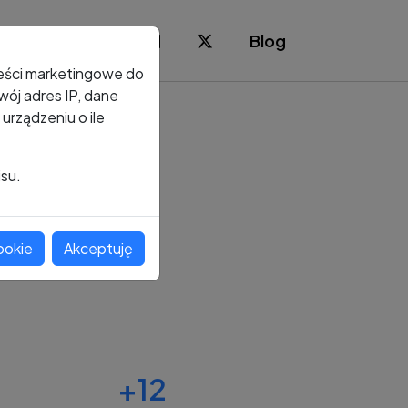
Blog
reści marketingowe do
ój adres IP, dane
rządzeniu o ile
isu.
ookie
Akceptuję
+12