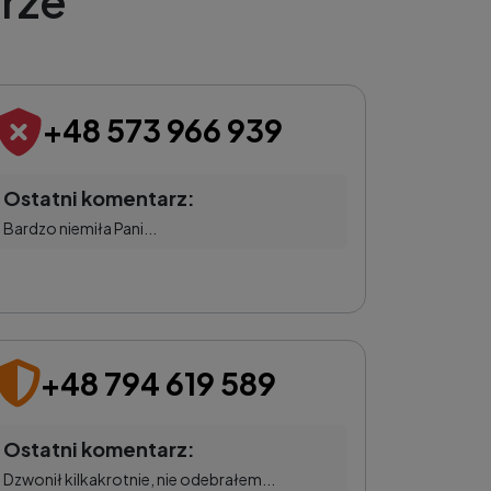
rze
+48 573 966 939
Ostatni komentarz:
Bardzo niemiła Pani...
+48 794 619 589
Ostatni komentarz:
Dzwonił kilkakrotnie, nie odebrałem...