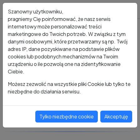
Blog
Szanowny użytkowniku,
pragniemy Cię poinformować, że nasz serwis
internetowy może personalizować treści
marketingowe do Twoich potrzeb. W związku z tym
Kto dzwonił?
Numer +48 577 245 222
danymi osobowymi, które przetwarzamy są np. Twój
adres IP, dane pozyskiwane na podstawie plików
+48 577 245 222
cookies lub podobnych mechanizmów na Twoim
urządzeniu o ile pozwolą one na zidentyfikowanie
Ciebie.
Zobacz komentarze
Możesz zezwolić na wszystkie pliki Cookie lub tylko te
niezbędne do działania serwisu.
Oceń ten numer
Tylko niezbędne cookie
Akceptuję