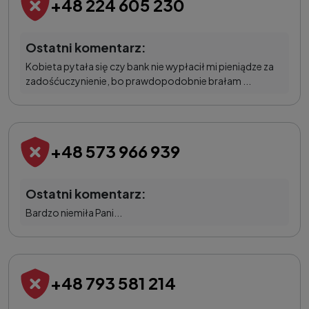
+48 224 605 230
Ostatni komentarz:
Kobieta pytała się czy bank nie wypłacił mi pieniądze za
zadośćuczynienie, bo prawdopodobnie brałam ...
+48 573 966 939
Ostatni komentarz:
Bardzo niemiła Pani...
+48 793 581 214