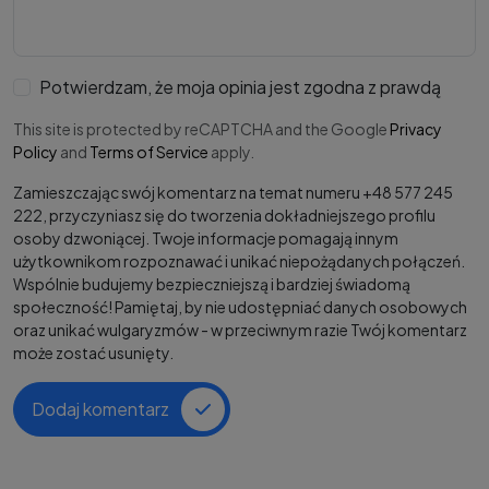
Potwierdzam, że moja opinia jest zgodna z prawdą
This site is protected by reCAPTCHA and the Google
Privacy
Policy
and
Terms of Service
apply.
Zamieszczając swój komentarz na temat numeru +48 577 245
222, przyczyniasz się do tworzenia dokładniejszego profilu
osoby dzwoniącej. Twoje informacje pomagają innym
użytkownikom rozpoznawać i unikać niepożądanych połączeń.
Wspólnie budujemy bezpieczniejszą i bardziej świadomą
społeczność! Pamiętaj, by nie udostępniać danych osobowych
oraz unikać wulgaryzmów - w przeciwnym razie Twój komentarz
może zostać usunięty.
Dodaj komentarz