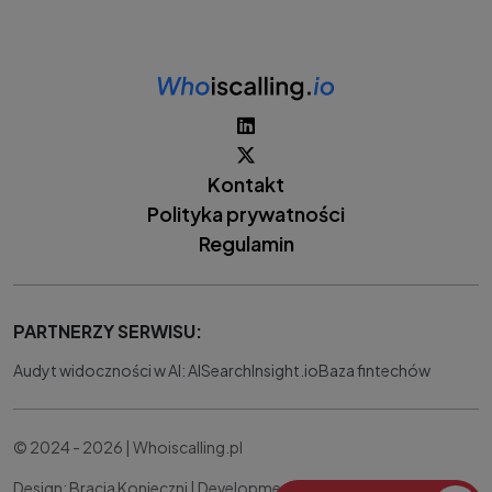
Kontakt
Polityka prywatności
Regulamin
PARTNERZY SERWISU:
Audyt widoczności w AI: AISearchInsight.io
Baza fintechów
© 2024 - 2026 | Whoiscalling.pl
Design: Bracia Konieczni |
Development:
IT Works Better