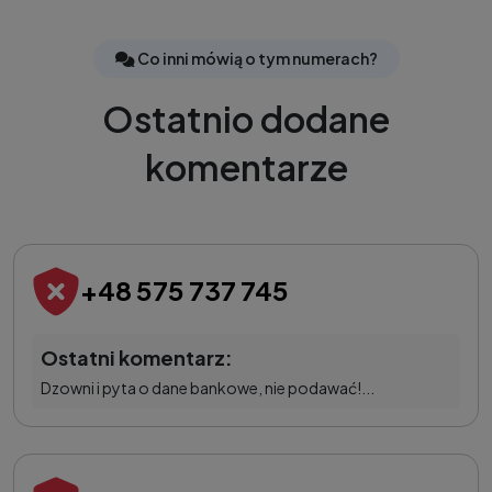
Co inni mówią o tym numerach?
Ostatnio dodane
komentarze
+48 575 737 745
Ostatni komentarz:
Dzowni i pyta o dane bankowe, nie podawać!...