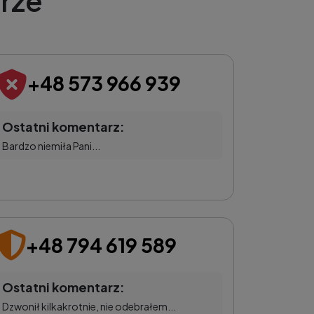
rze
+48 573 966 939
Ostatni komentarz:
Bardzo niemiła Pani...
+48 794 619 589
Ostatni komentarz:
Dzwonił kilkakrotnie, nie odebrałem...