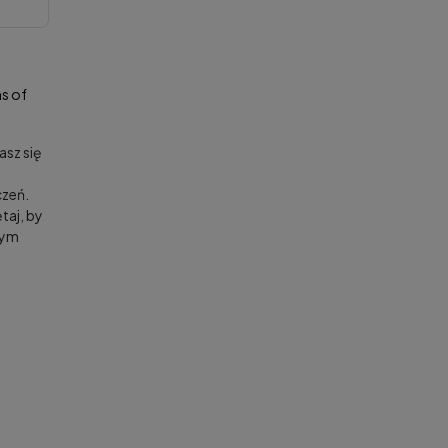
s of
asz się
zeń.
taj, by
nym