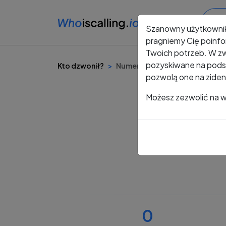
Szanowny użytkowni
pragniemy Cię poinfo
Twoich potrzeb. W zw
pozyskiwane na podst
Kto dzwonił?
Numer +48 574 483 741
pozwolą one na ziden
Możesz zezwolić na ws
0