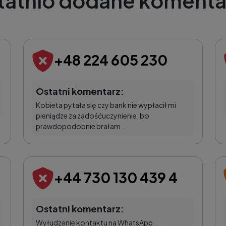
tatnio dodane komenta
+48 224 605 230
Ostatni komentarz:
Kobieta pytała się czy bank nie wypłacił mi
pieniądze za zadośćuczynienie, bo
prawdopodobnie brałam ...
+44 730 130 439 4
Ostatni komentarz:
Wyłudzenie kontaktu na WhatsApp...