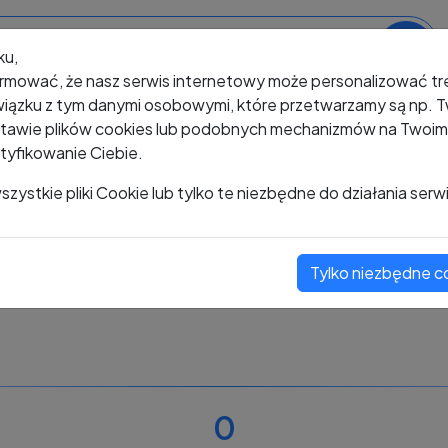
ku,
rmować, że nasz serwis internetowy może personalizować t
iązku z tym danymi osobowymi, które przetwarzamy są np. Tw
awie plików cookies lub podobnych mechanizmów na Twoim u
tyfikowanie Ciebie.
+48 574 483 741
zystkie pliki Cookie lub tylko te niezbędne do działania serw
Tylko niezbędne c
Zobacz komentarze
Oceń ten numer
0