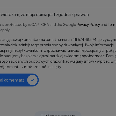
wierdzam, że moja opinia jest zgodna z prawdą
te is protected by reCAPTCHA and the Google
Privacy Policy
and
Term
apply.
czając swój komentarz na temat numeru +48 574 483 741, przyczyni
zenia dokładniejszego profilu osoby dzwoniącej. Twoje informacje
ją innym użytkownikom rozpoznawać i unikać niepożądanych połąc
e budujemy bezpieczniejszą i bardziej świadomą społeczność! Pamię
ostępniać danych osobowych oraz unikać wulgaryzmów - w przeciw
wój komentarz może zostać usunięty.
aj komentarz