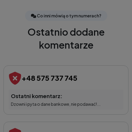
Co inni mówią o tym numerach?
Ostatnio dodane
komentarze
+48 575 737 745
Ostatni komentarz:
Dzowni i pyta o dane bankowe, nie podawać!...