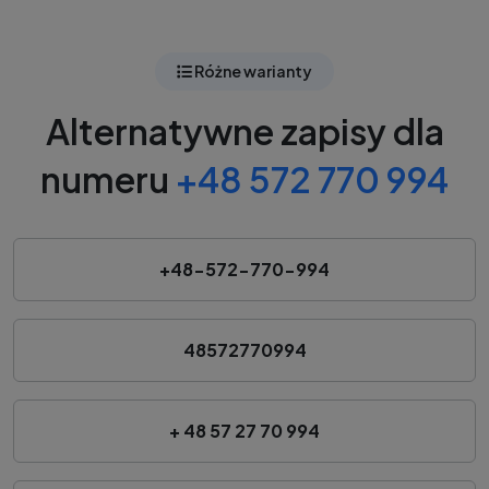
Różne warianty
Alternatywne zapisy dla
numeru
+48 572 770 994
+48-572-770-994
48572770994
+ 48 57 27 70 994