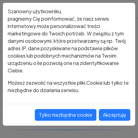
Blog
Szanowny użytkowniku,
pragniemy Cię poinformować, że nasz serwis
internetowy może personalizować treści
marketingowe do Twoich potrzeb. W związku z tym
Kto dzwonił?
Numer +48 572 770 994
danymi osobowymi, które przetwarzamy są np. Twój
adres IP, dane pozyskiwane na podstawie plików
+48 572 770 994
cookies lub podobnych mechanizmów na Twoim
urządzeniu o ile pozwolą one na zidentyfikowanie
Ciebie.
Zobacz komentarze
Możesz zezwolić na wszystkie pliki Cookie lub tylko te
niezbędne do działania serwisu.
Oceń ten numer
Tylko niezbędne cookie
Akceptuję