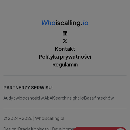
Kontakt
Polityka prywatności
Regulamin
PARTNERZY SERWISU:
Audyt widoczności w AI: AISearchInsight.io
Baza fintechów
© 2024 - 2026 | Whoiscalling.pl
Design: Bracia Konieczni |
Development:
IT Works Better