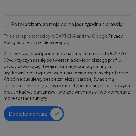
Potwierdzam, że moja opinia jest zgodna z prawdą
This site is protected by reCAPTCHA and the Google
Privacy
Policy
and
Terms of Service
apply.
Zamieszczając swój komentarz na temat numeru +48 572 770
994, przyczyniasz się do tworzenia dokładniejszego profilu
osoby dzwoniącej. Twoje informacje pomagają innym
użytkownikom rozpoznawać i unikać niepożądanych połączeń.
Wspólnie budujemy bezpieczniejszą i bardziej świadomą
społeczność! Pamiętaj, by nie udostępniać danych osobowych
oraz unikać wulgaryzmów - w przeciwnym razie Twój komentarz
może zostać usunięty.
Dodaj komentarz