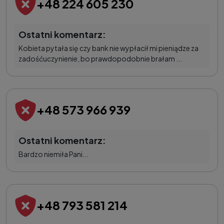
+48 224 605 230
Ostatni komentarz:
Kobieta pytała się czy bank nie wypłacił mi pieniądze za
zadośćuczynienie, bo prawdopodobnie brałam ...
+48 573 966 939
Ostatni komentarz:
Bardzo niemiła Pani...
+48 793 581 214