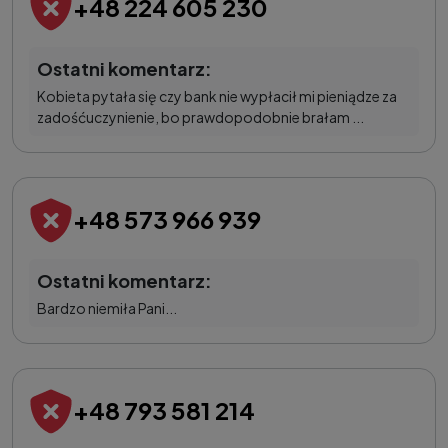
+48 224 605 230
Ostatni komentarz:
Kobieta pytała się czy bank nie wypłacił mi pieniądze za
zadośćuczynienie, bo prawdopodobnie brałam ...
+48 573 966 939
Ostatni komentarz:
Bardzo niemiła Pani...
+48 793 581 214