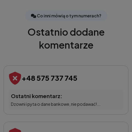
Co inni mówią o tym numerach?
Ostatnio dodane
komentarze
+48 575 737 745
Ostatni komentarz:
Dzowni i pyta o dane bankowe, nie podawać!...