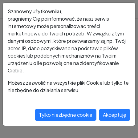
Blog
Szanowny użytkowniku,
pragniemy Cię poinformować, że nasz serwis
internetowy może personalizować treści
marketingowe do Twoich potrzeb. W związku z tym
Kto dzwonił?
Numer +48 571 088 350
danymi osobowymi, które przetwarzamy są np. Twój
adres IP, dane pozyskiwane na podstawie plików
+48 571 088 350
cookies lub podobnych mechanizmów na Twoim
urządzeniu o ile pozwolą one na zidentyfikowanie
Ciebie.
Zobacz komentarze
Możesz zezwolić na wszystkie pliki Cookie lub tylko te
niezbędne do działania serwisu.
Oceń ten numer
Tylko niezbędne cookie
Akceptuję