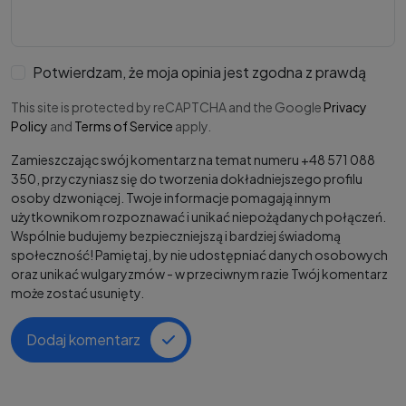
Potwierdzam, że moja opinia jest zgodna z prawdą
This site is protected by reCAPTCHA and the Google
Privacy
Policy
and
Terms of Service
apply.
Zamieszczając swój komentarz na temat numeru +48 571 088
350, przyczyniasz się do tworzenia dokładniejszego profilu
osoby dzwoniącej. Twoje informacje pomagają innym
użytkownikom rozpoznawać i unikać niepożądanych połączeń.
Wspólnie budujemy bezpieczniejszą i bardziej świadomą
społeczność! Pamiętaj, by nie udostępniać danych osobowych
oraz unikać wulgaryzmów - w przeciwnym razie Twój komentarz
może zostać usunięty.
Dodaj komentarz