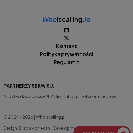
Kontakt
Polityka prywatności
Regulamin
PARTNERZY SERWISU:
Audyt widoczności w AI: AISearchInsight.io
Baza fintechów
© 2024 - 2026 | Whoiscalling.pl
Design: Bracia Konieczni |
Development:
IT Works Better