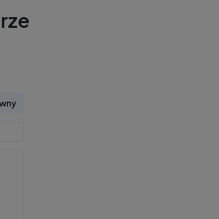
rze
ywny