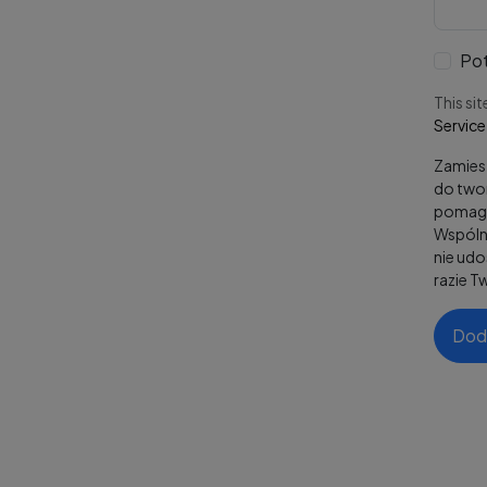
Pot
This si
Service
Zamiesz
do twor
pomaga
Wspólni
nie ud
razie T
Dod