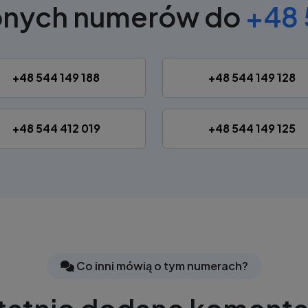
bnych numerów do
+48 
+48 544 149 188
+48 544 149 128
+48 544 412 019
+48 544 149 125
Co inni mówią o tym numerach?