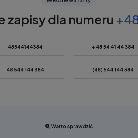
Różne warianty
e zapisy dla numeru
+48
48544144384
+ 48 54 41 44 384
48 544 144 384
(48) 544 144 384
Warto sprawdzić