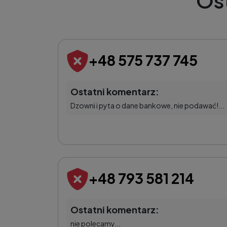
Os
+48 575 737 745
Ostatni komentarz:
Dzowni i pyta o dane bankowe, nie podawać!...
+48 793 581 214
Ostatni komentarz:
nie polecamy...