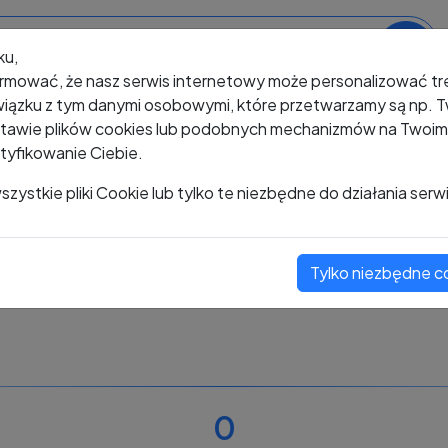
ku,
rmować, że nasz serwis internetowy może personalizować t
iązku z tym danymi osobowymi, które przetwarzamy są np. Tw
awie plików cookies lub podobnych mechanizmów na Twoim u
tyfikowanie Ciebie.
+48 544 144 384
zystkie pliki Cookie lub tylko te niezbędne do działania serw
Tylko niezbędne c
Zobacz komentarze
Oceń ten numer
0