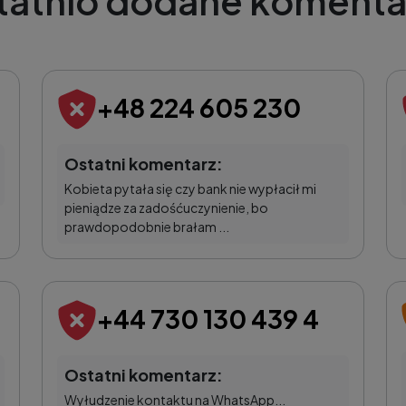
tatnio dodane komenta
+48 224 605 230
Ostatni komentarz:
Kobieta pytała się czy bank nie wypłacił mi
pieniądze za zadośćuczynienie, bo
prawdopodobnie brałam ...
+44 730 130 439 4
Ostatni komentarz:
Wyłudzenie kontaktu na WhatsApp...