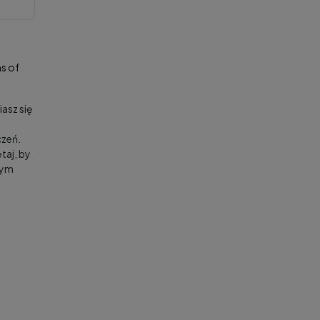
s of
asz się
zeń.
taj, by
nym