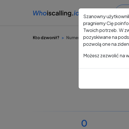
Szanowny użytkowni
pragniemy Cię poinfo
Twoich potrzeb. W zw
pozyskiwane na podst
Kto dzwonił?
Numer +48 544 144 384
pozwolą one na ziden
Możesz zezwolić na ws
0