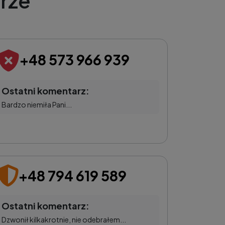
rze
+48 573 966 939
Ostatni komentarz:
Bardzo niemiła Pani...
+48 794 619 589
Ostatni komentarz:
Dzwonił kilkakrotnie, nie odebrałem...