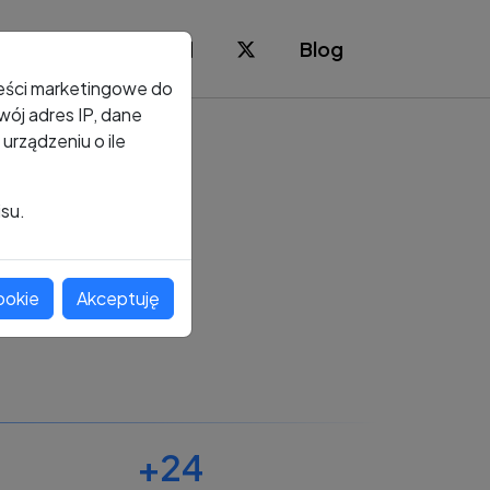
Blog
reści marketingowe do
ój adres IP, dane
rządzeniu o ile
isu.
ookie
Akceptuję
+24