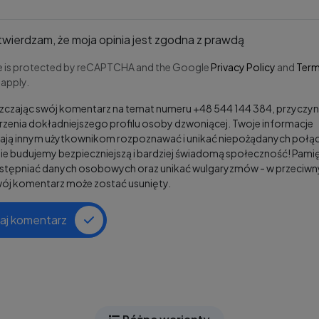
wierdzam, że moja opinia jest zgodna z prawdą
te is protected by reCAPTCHA and the Google
Privacy Policy
and
Term
apply.
czając swój komentarz na temat numeru +48 544 144 384, przyczyni
zenia dokładniejszego profilu osoby dzwoniącej. Twoje informacje
ją innym użytkownikom rozpoznawać i unikać niepożądanych połąc
e budujemy bezpieczniejszą i bardziej świadomą społeczność! Pamię
ostępniać danych osobowych oraz unikać wulgaryzmów - w przeciw
wój komentarz może zostać usunięty.
aj komentarz