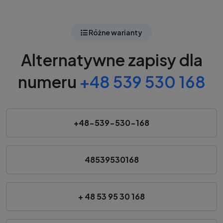
Różne warianty
Alternatywne zapisy dla
numeru
+48 539 530 168
+48-539-530-168
48539530168
+ 48 53 95 30 168