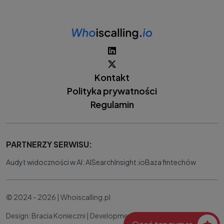
Kontakt
Polityka prywatności
Regulamin
PARTNERZY SERWISU:
Audyt widoczności w AI: AISearchInsight.io
Baza fintechów
© 2024 - 2026 | Whoiscalling.pl
Design: Bracia Konieczni |
Development:
IT Works Better