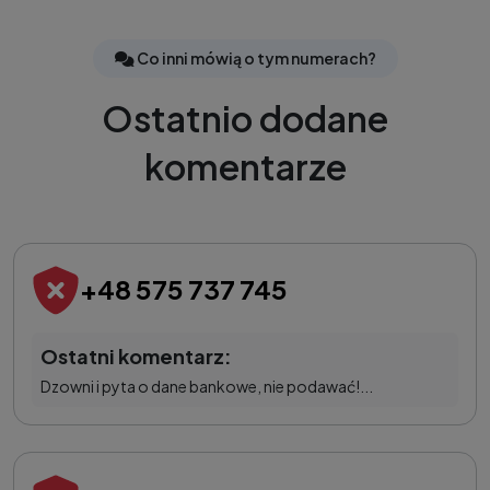
Co inni mówią o tym numerach?
Ostatnio dodane
komentarze
+48 575 737 745
Ostatni komentarz:
Dzowni i pyta o dane bankowe, nie podawać!...