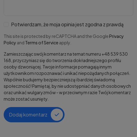
Potwierdzam, że moja opinia jest zgodna z prawdą
This site is protected by reCAPTCHA and the Google
Privacy
Policy
and
Terms of Service
apply.
Zamieszczając swój komentarz na temat numeru +48 539 530
168, przyczyniasz się do tworzenia dokładniejszego profilu
osoby dzwoniącej. Twoje informacje pomagają innym
użytkownikom rozpoznawać i unikać niepożądanych połączeń.
Wspólnie budujemy bezpieczniejszą i bardziej świadomą
społeczność! Pamiętaj, by nie udostępniać danych osobowych
oraz unikać wulgaryzmów - w przeciwnym razie Twój komentarz
może zostać usunięty.
Dodaj komentarz