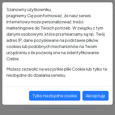
Blog
Szanowny użytkowniku,
pragniemy Cię poinformować, że nasz serwis
internetowy może personalizować treści
marketingowe do Twoich potrzeb. W związku z tym
Kto dzwonił?
Numer +48 539 530 168
danymi osobowymi, które przetwarzamy są np. Twój
adres IP, dane pozyskiwane na podstawie plików
+48 539 530 168
cookies lub podobnych mechanizmów na Twoim
urządzeniu o ile pozwolą one na zidentyfikowanie
Ciebie.
Zobacz komentarze
Możesz zezwolić na wszystkie pliki Cookie lub tylko te
niezbędne do działania serwisu.
Oceń ten numer
Tylko niezbędne cookie
Akceptuję