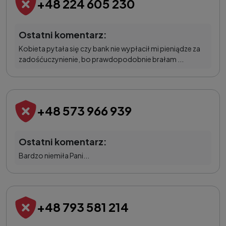
+48 224 605 230
Ostatni komentarz:
Kobieta pytała się czy bank nie wypłacił mi pieniądze za
zadośćuczynienie, bo prawdopodobnie brałam ...
+48 573 966 939
Ostatni komentarz:
Bardzo niemiła Pani...
+48 793 581 214