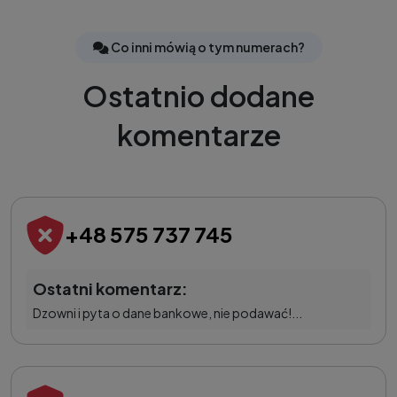
Co inni mówią o tym numerach?
Ostatnio dodane
komentarze
+48 575 737 745
Ostatni komentarz:
Dzowni i pyta o dane bankowe, nie podawać!...