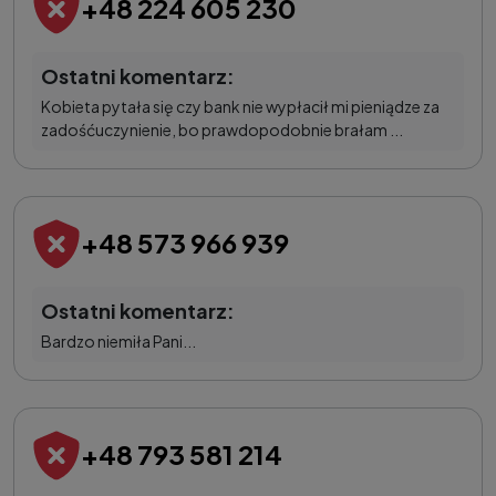
+48 224 605 230
Ostatni komentarz:
Kobieta pytała się czy bank nie wypłacił mi pieniądze za
zadośćuczynienie, bo prawdopodobnie brałam ...
+48 573 966 939
Ostatni komentarz:
Bardzo niemiła Pani...
+48 793 581 214