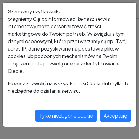
Blog
Szanowny użytkowniku,
pragniemy Cię poinformować, że nasz serwis
internetowy może personalizować treści
marketingowe do Twoich potrzeb. W związku z tym
Kto dzwonił?
Numer +48 538 186 419
danymi osobowymi, które przetwarzamy są np. Twój
adres IP, dane pozyskiwane na podstawie plików
+48 538 186 419
cookies lub podobnych mechanizmów na Twoim
urządzeniu o ile pozwolą one na zidentyfikowanie
Ciebie.
Zobacz komentarze
Możesz zezwolić na wszystkie pliki Cookie lub tylko te
niezbędne do działania serwisu.
Oceń ten numer
Tylko niezbędne cookie
Akceptuję