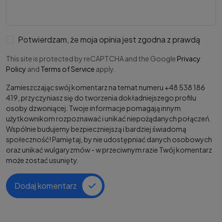
Potwierdzam, że moja opinia jest zgodna z prawdą
This site is protected by reCAPTCHA and the Google
Privacy
Policy
and
Terms of Service
apply.
Zamieszczając swój komentarz na temat numeru +48 538 186
419, przyczyniasz się do tworzenia dokładniejszego profilu
osoby dzwoniącej. Twoje informacje pomagają innym
użytkownikom rozpoznawać i unikać niepożądanych połączeń.
Wspólnie budujemy bezpieczniejszą i bardziej świadomą
społeczność! Pamiętaj, by nie udostępniać danych osobowych
oraz unikać wulgaryzmów - w przeciwnym razie Twój komentarz
może zostać usunięty.
Dodaj komentarz