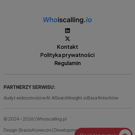
Kontakt
Polityka prywatności
Regulamin
PARTNERZY SERWISU:
Audyt widoczności w AI: AISearchInsight.io
Baza fintechów
© 2024 - 2026 | Whoiscalling.pl
Design: Bracia Konieczni |
Development:
IT Works Better