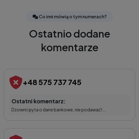
Co inni mówią o tym numerach?
Ostatnio dodane
komentarze
+48 575 737 745
Ostatni komentarz:
Dzowni i pyta o dane bankowe, nie podawać!...