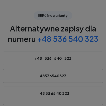
Różne warianty
Alternatywne zapisy dla
numeru
+48 536 540 323
+48-536-540-323
48536540323
+ 48 53 65 40 323