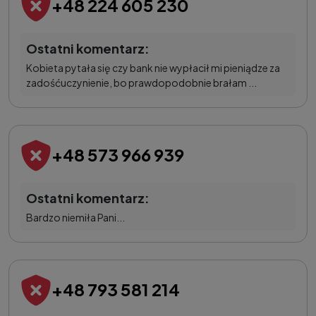
+48 224 605 230
Ostatni komentarz:
Kobieta pytała się czy bank nie wypłacił mi pieniądze za
zadośćuczynienie, bo prawdopodobnie brałam ...
+48 573 966 939
Ostatni komentarz:
Bardzo niemiła Pani...
+48 793 581 214