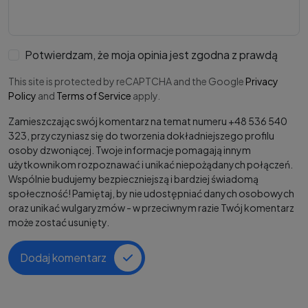
Potwierdzam, że moja opinia jest zgodna z prawdą
This site is protected by reCAPTCHA and the Google
Privacy
Policy
and
Terms of Service
apply.
Zamieszczając swój komentarz na temat numeru +48 536 540
323, przyczyniasz się do tworzenia dokładniejszego profilu
osoby dzwoniącej. Twoje informacje pomagają innym
użytkownikom rozpoznawać i unikać niepożądanych połączeń.
Wspólnie budujemy bezpieczniejszą i bardziej świadomą
społeczność! Pamiętaj, by nie udostępniać danych osobowych
oraz unikać wulgaryzmów - w przeciwnym razie Twój komentarz
może zostać usunięty.
Dodaj komentarz