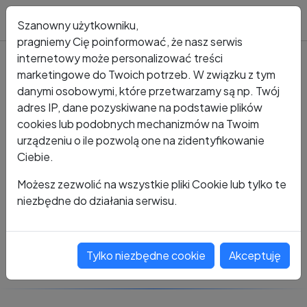
Blog
Szanowny użytkowniku,
pragniemy Cię poinformować, że nasz serwis
internetowy może personalizować treści
marketingowe do Twoich potrzeb. W związku z tym
Kto dzwonił?
Numer +48 536 540 323
danymi osobowymi, które przetwarzamy są np. Twój
adres IP, dane pozyskiwane na podstawie plików
+48 536 540 323
cookies lub podobnych mechanizmów na Twoim
urządzeniu o ile pozwolą one na zidentyfikowanie
Ciebie.
Zobacz komentarze
Możesz zezwolić na wszystkie pliki Cookie lub tylko te
niezbędne do działania serwisu.
Oceń ten numer
Tylko niezbędne cookie
Akceptuję