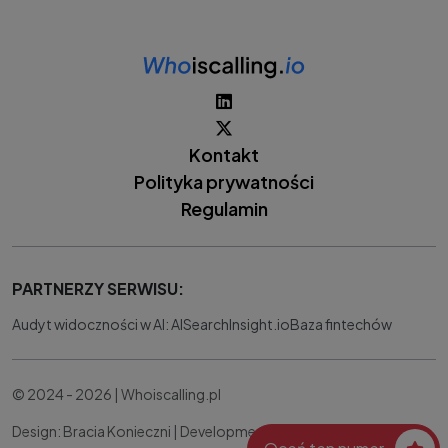
Kontakt
Polityka prywatności
Regulamin
PARTNERZY SERWISU:
Audyt widoczności w AI: AISearchInsight.io
Baza fintechów
© 2024 - 2026 | Whoiscalling.pl
Design: Bracia Konieczni |
Development:
IT Works Better