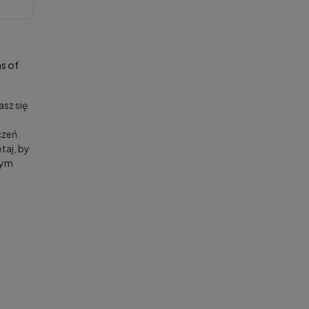
s of
sz się
zeń.
taj, by
nym