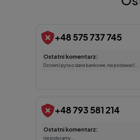
Os
+48 575 737 745
Ostatni komentarz:
Dzowni i pyta o dane bankowe, nie podawać!...
+48 793 581 214
Ostatni komentarz:
nie polecamy...