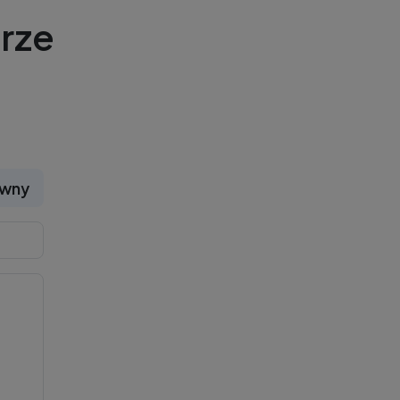
rze
ywny