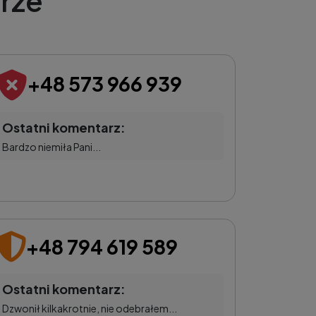
rze
+48 573 966 939
Ostatni komentarz:
Bardzo niemiła Pani...
+48 794 619 589
Ostatni komentarz:
Dzwonił kilkakrotnie, nie odebrałem...