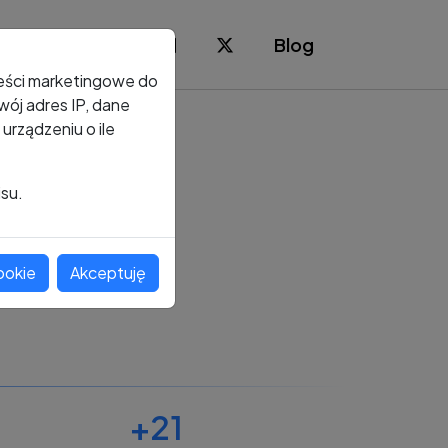
Blog
reści marketingowe do
ój adres IP, dane
rządzeniu o ile
isu.
ookie
Akceptuję
+21