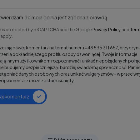
wierdzam, że moja opinia jest zgodna z prawdą
te is protected by reCAPTCHA and the Google
Privacy Policy
and
Term
apply.
czając swój komentarz na temat numeru +48 535 311 657, przyczynia
zenia dokładniejszego profilu osoby dzwoniącej. Twoje informacje
ją innym użytkownikom rozpoznawać i unikać niepożądanych połąc
e budujemy bezpieczniejszą i bardziej świadomą społeczność! Pamię
ostępniać danych osobowych oraz unikać wulgaryzmów - w przeciw
wój komentarz może zostać usunięty.
aj komentarz