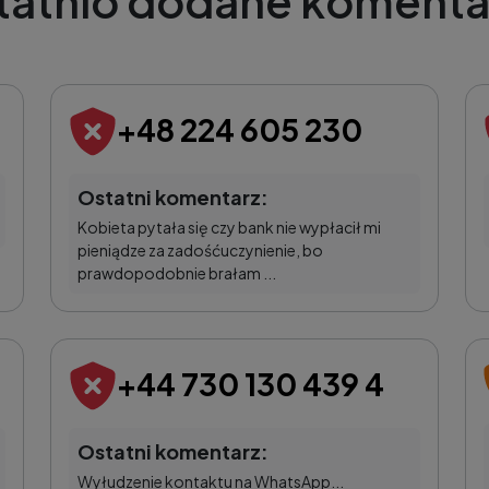
tatnio dodane komenta
+48 224 605 230
Ostatni komentarz:
Kobieta pytała się czy bank nie wypłacił mi
pieniądze za zadośćuczynienie, bo
prawdopodobnie brałam ...
+44 730 130 439 4
Ostatni komentarz:
Wyłudzenie kontaktu na WhatsApp...