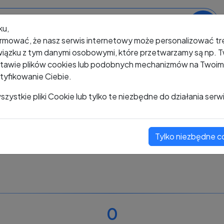
ku,
rmować, że nasz serwis internetowy może personalizować t
iązku z tym danymi osobowymi, które przetwarzamy są np. Tw
awie plików cookies lub podobnych mechanizmów na Twoim u
tyfikowanie Ciebie.
+48 535 311 657
zystkie pliki Cookie lub tylko te niezbędne do działania serw
Tylko niezbędne c
Zobacz komentarze
Oceń ten numer
0