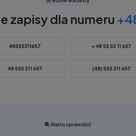
Różne warianty
e zapisy dla numeru
+48
48535311657
+ 48 53 53 11 657
48 535 311 657
(48) 535 311 657
Warto sprawdzić