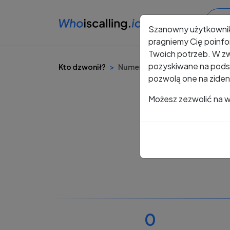
Szanowny użytkowni
pragniemy Cię poinfo
Twoich potrzeb. W zw
pozyskiwane na podst
Kto dzwonił?
Numer +48 535 311 657
pozwolą one na ziden
Możesz zezwolić na ws
0