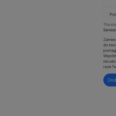
Pot
This si
Service
Zamiesz
do twor
pomaga
Wspólni
nie ud
razie T
Dod