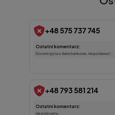
Os
+48 575 737 745
Ostatni komentarz:
Dzowni i pyta o dane bankowe, nie podawać!...
+48 793 581 214
Ostatni komentarz:
nie polecamy...