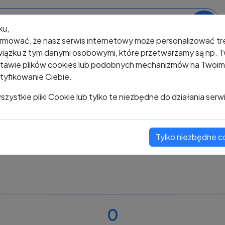
ku,
rmować, że nasz serwis internetowy może personalizować t
iązku z tym danymi osobowymi, które przetwarzamy są np. Tw
awie plików cookies lub podobnych mechanizmów na Twoim u
tyfikowanie Ciebie.
+48 534 059 517
zystkie pliki Cookie lub tylko te niezbędne do działania serw
Tylko niezbędne c
Zobacz komentarze
Oceń ten numer
0