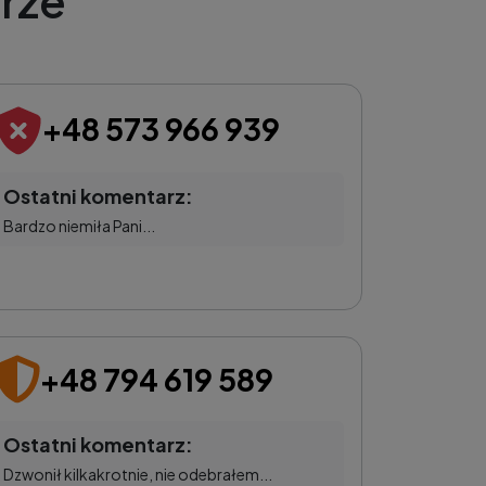
rze
+48 573 966 939
Ostatni komentarz:
Bardzo niemiła Pani...
+48 794 619 589
Ostatni komentarz:
Dzwonił kilkakrotnie, nie odebrałem...