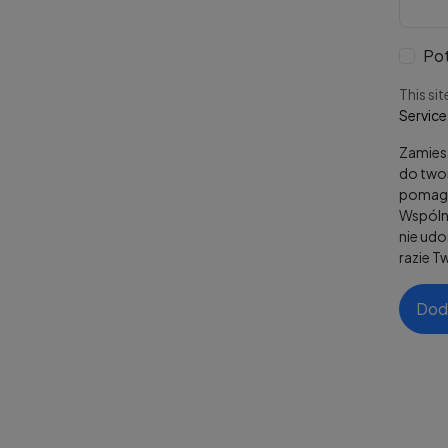
Pot
This si
Service
Zamiesz
do twor
pomaga
Wspólni
nie ud
razie T
Dod