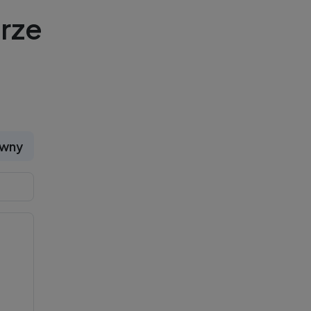
rze
ywny