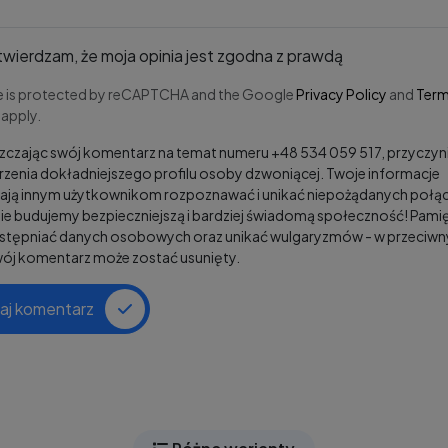
wierdzam, że moja opinia jest zgodna z prawdą
te is protected by reCAPTCHA and the Google
Privacy Policy
and
Term
apply.
czając swój komentarz na temat numeru +48 534 059 517, przyczyni
zenia dokładniejszego profilu osoby dzwoniącej. Twoje informacje
ją innym użytkownikom rozpoznawać i unikać niepożądanych połąc
e budujemy bezpieczniejszą i bardziej świadomą społeczność! Pamię
ostępniać danych osobowych oraz unikać wulgaryzmów - w przeciw
wój komentarz może zostać usunięty.
aj komentarz