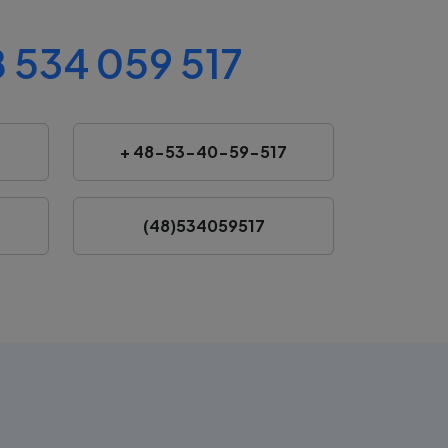
 534 059 517
+ 48-53-40-59-517
(48)534059517