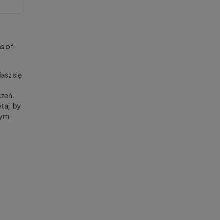
s of
asz się
zeń.
taj, by
nym