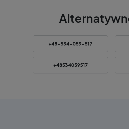
Alternatywn
+48-534-059-517
+48534059517