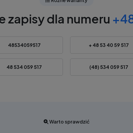
Różne warianty
e zapisy dla numeru
+48
48534059517
+ 48 53 40 59 517
48 534 059 517
(48) 534 059 517
Warto sprawdzić