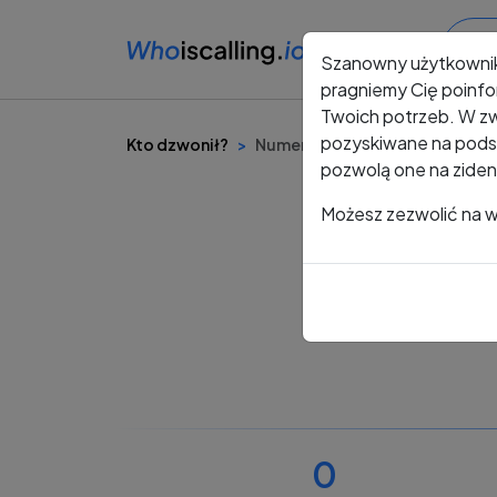
Szanowny użytkowni
pragniemy Cię poinfo
Twoich potrzeb. W zw
pozyskiwane na podst
Kto dzwonił?
Numer +48 534 059 517
pozwolą one na ziden
Możesz zezwolić na ws
0