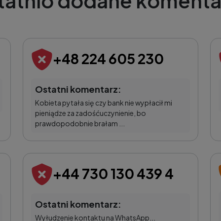
tatnio dodane komenta
+48 224 605 230
Ostatni komentarz:
Kobieta pytała się czy bank nie wypłacił mi
pieniądze za zadośćuczynienie, bo
prawdopodobnie brałam ...
+44 730 130 439 4
Ostatni komentarz:
Wyłudzenie kontaktu na WhatsApp...