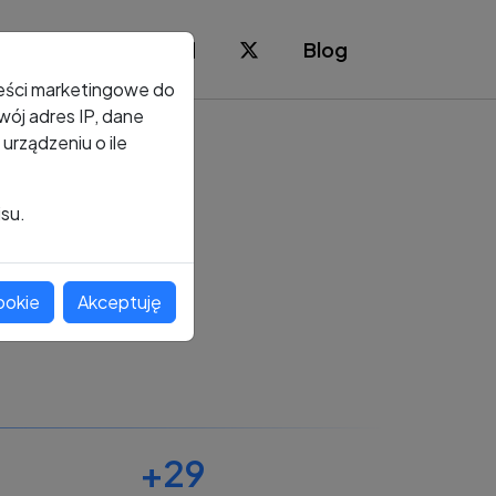
Blog
reści marketingowe do
ój adres IP, dane
rządzeniu o ile
isu.
ookie
Akceptuję
+29