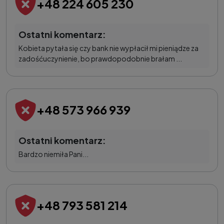
+48 224 605 230
Ostatni komentarz:
Kobieta pytała się czy bank nie wypłacił mi pieniądze za
zadośćuczynienie, bo prawdopodobnie brałam ...
+48 573 966 939
Ostatni komentarz:
Bardzo niemiła Pani...
+48 793 581 214