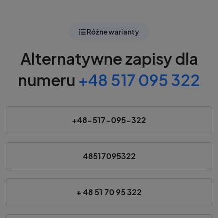
Różne warianty
Alternatywne zapisy dla
numeru
+48 517 095 322
+48-517-095-322
48517095322
+ 48 51 70 95 322