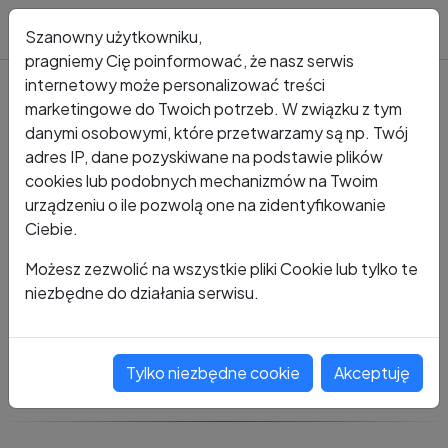
Blog
Szanowny użytkowniku,
pragniemy Cię poinformować, że nasz serwis
internetowy może personalizować treści
marketingowe do Twoich potrzeb. W związku z tym
Kto dzwonił?
Numer +48 517 095 322
danymi osobowymi, które przetwarzamy są np. Twój
adres IP, dane pozyskiwane na podstawie plików
+48 517 095 322
cookies lub podobnych mechanizmów na Twoim
urządzeniu o ile pozwolą one na zidentyfikowanie
Ciebie.
Zobacz komentarze
Możesz zezwolić na wszystkie pliki Cookie lub tylko te
niezbędne do działania serwisu.
Oceń ten numer
Tylko niezbędne cookie
Akceptuję