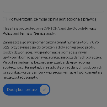
Potwierdzam, że moja opinia jest zgodna z prawdą
This site is protected by reCAPTCHA and the Google
Privacy
Policy
and
Terms of Service
apply.
Zamieszczając swój komentarz na temat numeru +48 517 095
322, przyczyniasz się do tworzenia dokładniejszego profilu
osoby dzwoniącej. Twoje informacje pomagają innym
użytkownikom rozpoznawać i unikać niepożądanych połączeń.
Wspólnie budujemy bezpieczniejszą i bardziej świadomą
społeczność! Pamiętaj, by nie udostępniać danych osobowych
oraz unikać wulgaryzmów - w przeciwnym razie Twój komentarz
może zostać usunięty.
Dodaj komentarz