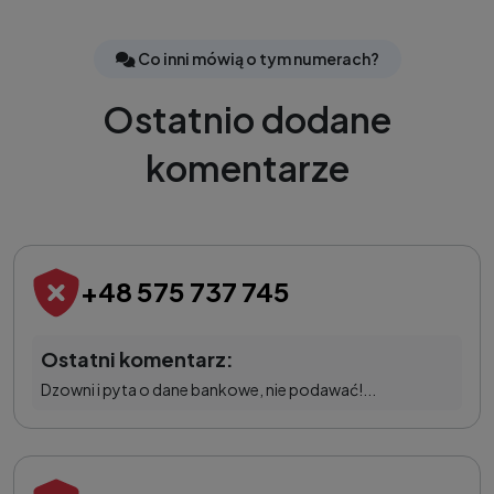
Co inni mówią o tym numerach?
Ostatnio dodane
komentarze
+48 575 737 745
Ostatni komentarz:
Dzowni i pyta o dane bankowe, nie podawać!...