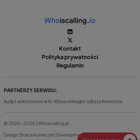
Kontakt
Polityka prywatności
Regulamin
PARTNERZY SERWISU:
Audyt widoczności w AI: AISearchInsight.io
Baza fintechów
© 2024 - 2026 | Whoiscalling.pl
Design: Bracia Konieczni |
Development:
IT Works Better