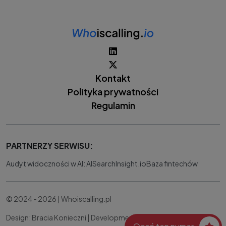
Kontakt
Polityka prywatności
Regulamin
PARTNERZY SERWISU:
Audyt widoczności w AI: AISearchInsight.io
Baza fintechów
© 2024 - 2026 | Whoiscalling.pl
Design: Bracia Konieczni |
Development:
IT Works Better