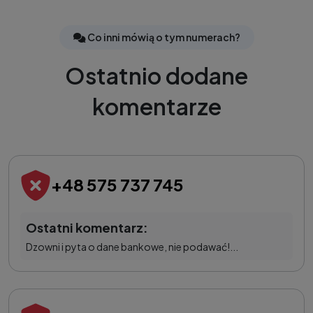
Co inni mówią o tym numerach?
Ostatnio dodane
komentarze
+48 575 737 745
Ostatni komentarz:
Dzowni i pyta o dane bankowe, nie podawać!...