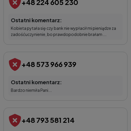
+48 224 605 230
Ostatni komentarz:
Kobieta pytała się czy bank nie wypłacił mi pieniądze za
zadośćuczynienie, bo prawdopodobnie brałam ...
+48 573 966 939
Ostatni komentarz:
Bardzo niemiła Pani...
+48 793 581 214