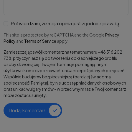
Potwierdzam, że moja opinia jest zgodna z prawdą
This site is protected by reCAPTCHA and the Google
Privacy
Policy
and
Terms of Service
apply.
Zamieszczając swój komentarz na temat numeru +48 516 202
738, przyczyniasz się do tworzenia dokładniejszego profilu
osoby dzwoniącej. Twoje informacje pomagają innym
użytkownikom rozpoznawać i unikać niepożądanych połączeń.
Wspólnie budujemy bezpieczniejszą i bardziej świadomą
społeczność! Pamiętaj, by nie udostępniać danych osobowych
oraz unikać wulgaryzmów - w przeciwnym razie Twój komentarz
może zostać usunięty.
Dodaj komentarz