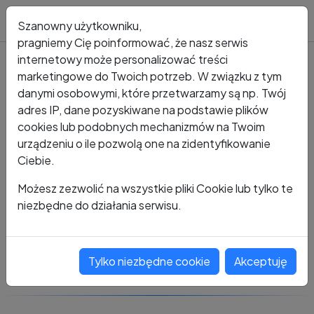
Blog
Szanowny użytkowniku,
pragniemy Cię poinformować, że nasz serwis
internetowy może personalizować treści
marketingowe do Twoich potrzeb. W związku z tym
Kto dzwonił?
Numer +48 516 202 738
danymi osobowymi, które przetwarzamy są np. Twój
adres IP, dane pozyskiwane na podstawie plików
+48 516 202 738
cookies lub podobnych mechanizmów na Twoim
urządzeniu o ile pozwolą one na zidentyfikowanie
Ciebie.
Zobacz komentarze
Możesz zezwolić na wszystkie pliki Cookie lub tylko te
niezbędne do działania serwisu.
Oceń ten numer
Tylko niezbędne cookie
Akceptuję