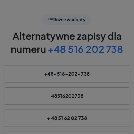
Różne warianty
Alternatywne zapisy dla
numeru
+48 516 202 738
+48-516-202-738
48516202738
+ 48 51 62 02 738