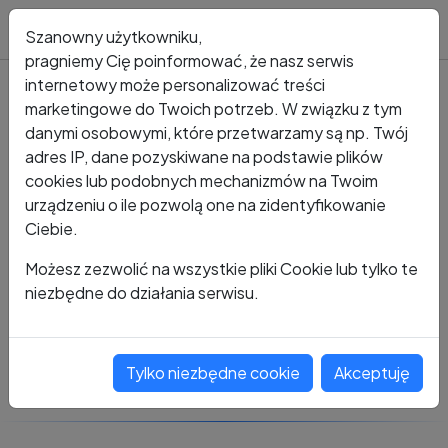
Blog
Szanowny użytkowniku,
pragniemy Cię poinformować, że nasz serwis
internetowy może personalizować treści
marketingowe do Twoich potrzeb. W związku z tym
Kto dzwonił?
Numer +48 515 813 079
danymi osobowymi, które przetwarzamy są np. Twój
adres IP, dane pozyskiwane na podstawie plików
+48 515 813 079
cookies lub podobnych mechanizmów na Twoim
urządzeniu o ile pozwolą one na zidentyfikowanie
Ciebie.
Zobacz komentarze
Możesz zezwolić na wszystkie pliki Cookie lub tylko te
niezbędne do działania serwisu.
Oceń ten numer
Tylko niezbędne cookie
Akceptuję