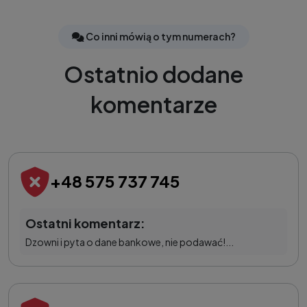
Co inni mówią o tym numerach?
Ostatnio dodane
komentarze
+48 575 737 745
Ostatni komentarz:
Dzowni i pyta o dane bankowe, nie podawać!...