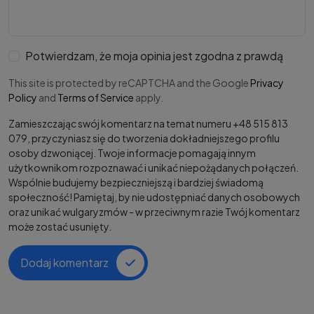
Potwierdzam, że moja opinia jest zgodna z prawdą
This site is protected by reCAPTCHA and the Google
Privacy
Policy
and
Terms of Service
apply.
Zamieszczając swój komentarz na temat numeru +48 515 813
079, przyczyniasz się do tworzenia dokładniejszego profilu
osoby dzwoniącej. Twoje informacje pomagają innym
użytkownikom rozpoznawać i unikać niepożądanych połączeń.
Wspólnie budujemy bezpieczniejszą i bardziej świadomą
społeczność! Pamiętaj, by nie udostępniać danych osobowych
oraz unikać wulgaryzmów - w przeciwnym razie Twój komentarz
może zostać usunięty.
Dodaj komentarz