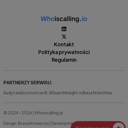
Kontakt
Polityka prywatności
Regulamin
PARTNERZY SERWISU:
Audyt widoczności w AI: AISearchInsight.io
Baza fintechów
© 2024 - 2026 | Whoiscalling.pl
Design: Bracia Konieczni |
Development:
IT Works Better