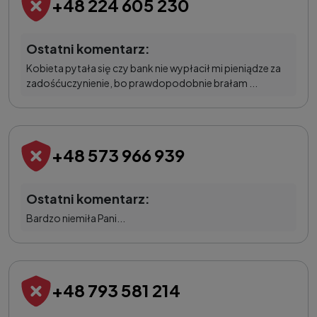
+48 224 605 230
Ostatni komentarz:
Kobieta pytała się czy bank nie wypłacił mi pieniądze za
zadośćuczynienie, bo prawdopodobnie brałam ...
+48 573 966 939
Ostatni komentarz:
Bardzo niemiła Pani...
+48 793 581 214