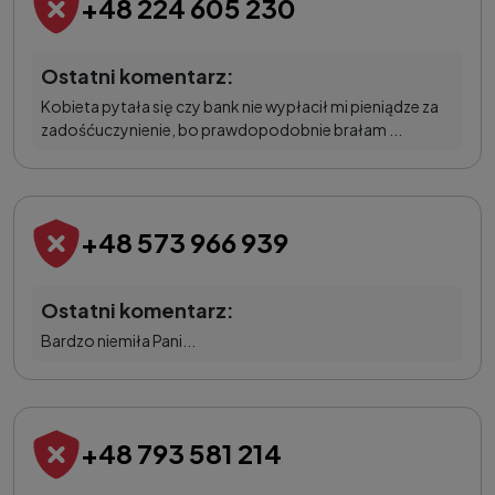
+48 224 605 230
Ostatni komentarz:
Kobieta pytała się czy bank nie wypłacił mi pieniądze za
zadośćuczynienie, bo prawdopodobnie brałam ...
+48 573 966 939
Ostatni komentarz:
Bardzo niemiła Pani...
+48 793 581 214