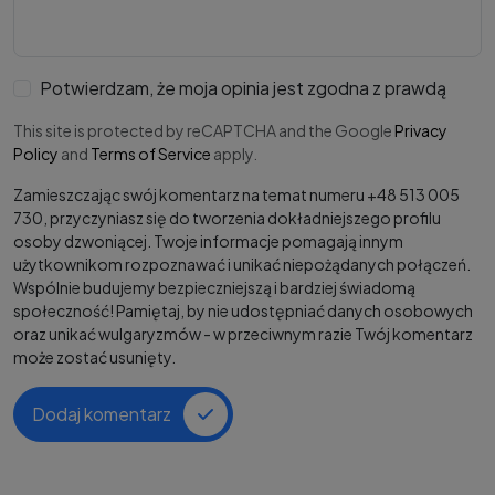
Potwierdzam, że moja opinia jest zgodna z prawdą
This site is protected by reCAPTCHA and the Google
Privacy
Policy
and
Terms of Service
apply.
Zamieszczając swój komentarz na temat numeru +48 513 005
730, przyczyniasz się do tworzenia dokładniejszego profilu
osoby dzwoniącej. Twoje informacje pomagają innym
użytkownikom rozpoznawać i unikać niepożądanych połączeń.
Wspólnie budujemy bezpieczniejszą i bardziej świadomą
społeczność! Pamiętaj, by nie udostępniać danych osobowych
oraz unikać wulgaryzmów - w przeciwnym razie Twój komentarz
może zostać usunięty.
Dodaj komentarz