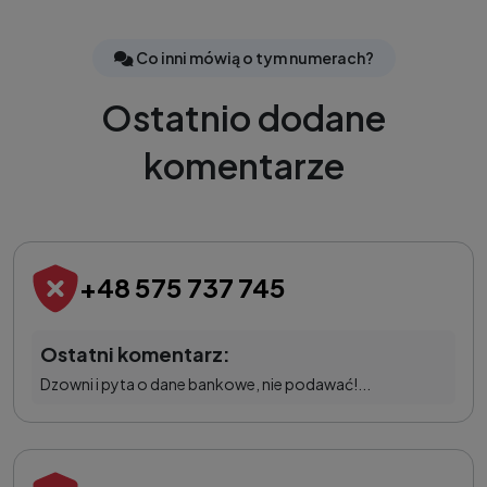
Co inni mówią o tym numerach?
Ostatnio dodane
komentarze
+48 575 737 745
Ostatni komentarz:
Dzowni i pyta o dane bankowe, nie podawać!...