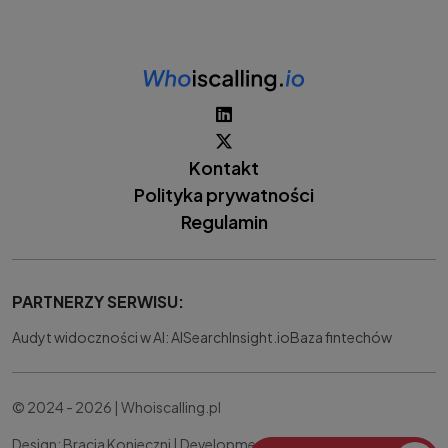
Kontakt
Polityka prywatności
Regulamin
PARTNERZY SERWISU:
Audyt widoczności w AI: AISearchInsight.io
Baza fintechów
© 2024 - 2026 | Whoiscalling.pl
Design: Bracia Konieczni |
Development:
IT Works Better