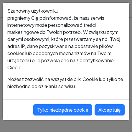
Blog
Szanowny użytkowniku,
pragniemy Cię poinformować, że nasz serwis
internetowy może personalizować treści
marketingowe do Twoich potrzeb. W związku z tym
Kto dzwonił?
Numer +48 510 190 330
danymi osobowymi, które przetwarzamy są np. Twój
adres IP, dane pozyskiwane na podstawie plików
+48 510 190 330
cookies lub podobnych mechanizmów na Twoim
urządzeniu o ile pozwolą one na zidentyfikowanie
Ciebie.
Zobacz komentarze
Możesz zezwolić na wszystkie pliki Cookie lub tylko te
niezbędne do działania serwisu.
Oceń ten numer
Tylko niezbędne cookie
Akceptuję