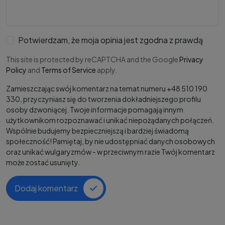
Potwierdzam, że moja opinia jest zgodna z prawdą
This site is protected by reCAPTCHA and the Google
Privacy
Policy
and
Terms of Service
apply.
Zamieszczając swój komentarz na temat numeru +48 510 190
330, przyczyniasz się do tworzenia dokładniejszego profilu
osoby dzwoniącej. Twoje informacje pomagają innym
użytkownikom rozpoznawać i unikać niepożądanych połączeń.
Wspólnie budujemy bezpieczniejszą i bardziej świadomą
społeczność! Pamiętaj, by nie udostępniać danych osobowych
oraz unikać wulgaryzmów - w przeciwnym razie Twój komentarz
może zostać usunięty.
Dodaj komentarz