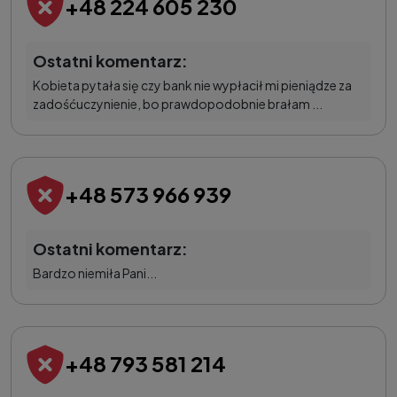
+48 224 605 230
Ostatni komentarz:
Kobieta pytała się czy bank nie wypłacił mi pieniądze za
zadośćuczynienie, bo prawdopodobnie brałam ...
+48 573 966 939
Ostatni komentarz:
Bardzo niemiła Pani...
+48 793 581 214