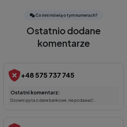
Co inni mówią o tym numerach?
Ostatnio dodane
komentarze
+48 575 737 745
Ostatni komentarz:
Dzowni i pyta o dane bankowe, nie podawać!...