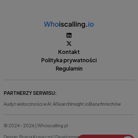
Kontakt
Polityka prywatności
Regulamin
PARTNERZY SERWISU:
Audyt widoczności w AI: AISearchInsight.io
Baza fintechów
© 2024 - 2026 | Whoiscalling.pl
Design: Bracia Konieczni |
Development:
IT Works Better