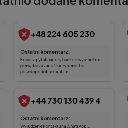
tatnio dodane komenta
+48 224 605 230
Ostatni komentarz:
Kobieta pytała się czy bank nie wypłacił mi
pieniądze za zadośćuczynienie, bo
prawdopodobnie brałam ...
+44 730 130 439 4
Ostatni komentarz:
Wyłudzenie kontaktu na WhatsApp...