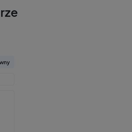
rze
ywny