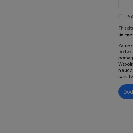
Pot
This si
Service
Zamiesz
do twor
pomaga
Wspólni
nie ud
razie T
Dod