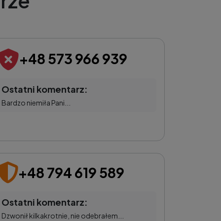
rze
+48 573 966 939
Ostatni komentarz:
Bardzo niemiła Pani...
+48 794 619 589
Ostatni komentarz:
Dzwonił kilkakrotnie, nie odebrałem...