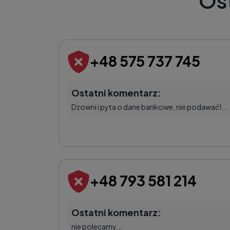
Os
+48 575 737 745
Ostatni komentarz:
Dzowni i pyta o dane bankowe, nie podawać!...
+48 793 581 214
Ostatni komentarz:
nie polecamy...