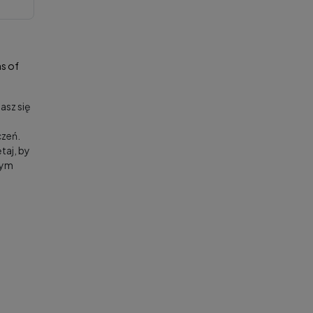
s of
asz się
zeń.
taj, by
nym