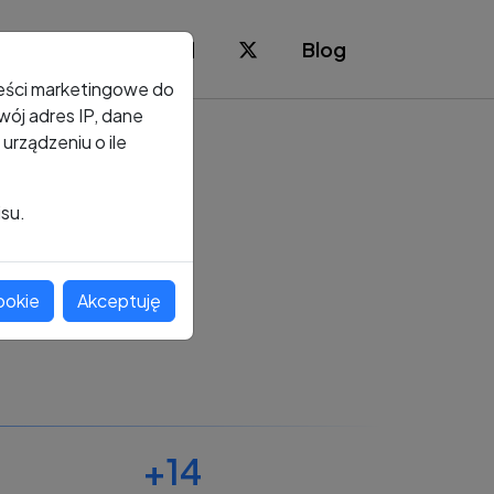
Blog
reści marketingowe do
ój adres IP, dane
rządzeniu o ile
isu.
ookie
Akceptuję
+14