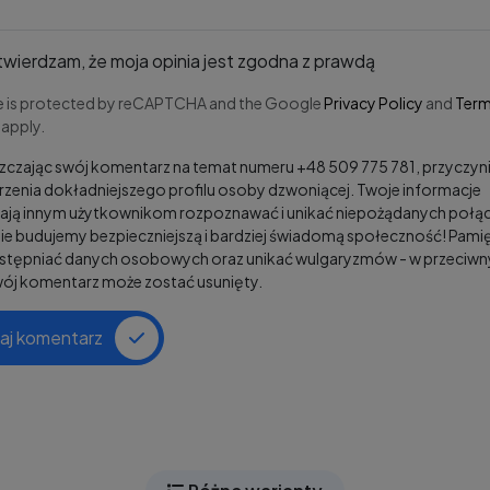
wierdzam, że moja opinia jest zgodna z prawdą
te is protected by reCAPTCHA and the Google
Privacy Policy
and
Term
apply.
czając swój komentarz na temat numeru +48 509 775 781, przyczyni
zenia dokładniejszego profilu osoby dzwoniącej. Twoje informacje
ją innym użytkownikom rozpoznawać i unikać niepożądanych połąc
e budujemy bezpieczniejszą i bardziej świadomą społeczność! Pamię
ostępniać danych osobowych oraz unikać wulgaryzmów - w przeciw
wój komentarz może zostać usunięty.
aj komentarz