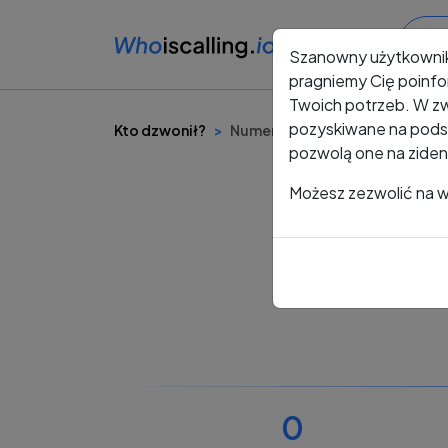
Szanowny użytkowni
pragniemy Cię poinfo
Twoich potrzeb. W zw
pozyskiwane na podst
Kto dzwonił?
Numer +48 509 775 781
pozwolą one na ziden
Możesz zezwolić na ws
0