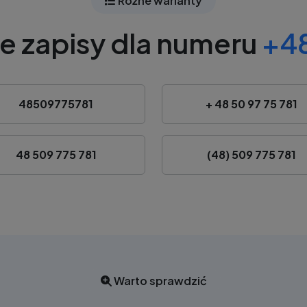
Różne warianty
e zapisy dla numeru
+48
48509775781
+ 48 50 97 75 781
48 509 775 781
(48) 509 775 781
Warto sprawdzić