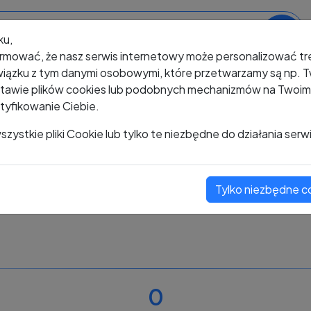
ku,
rmować, że nasz serwis internetowy może personalizować t
iązku z tym danymi osobowymi, które przetwarzamy są np. Tw
awie plików cookies lub podobnych mechanizmów na Twoim u
tyfikowanie Ciebie.
+48 509 775 781
zystkie pliki Cookie lub tylko te niezbędne do działania serw
Tylko niezbędne c
Zobacz komentarze
Oceń ten numer
0