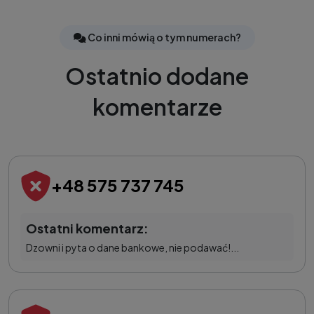
Co inni mówią o tym numerach?
Ostatnio dodane
komentarze
+48 575 737 745
Ostatni komentarz:
Dzowni i pyta o dane bankowe, nie podawać!...