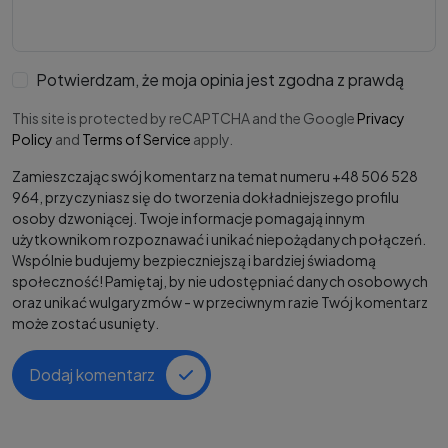
Potwierdzam, że moja opinia jest zgodna z prawdą
This site is protected by reCAPTCHA and the Google
Privacy
Policy
and
Terms of Service
apply.
Zamieszczając swój komentarz na temat numeru +48 506 528
964, przyczyniasz się do tworzenia dokładniejszego profilu
osoby dzwoniącej. Twoje informacje pomagają innym
użytkownikom rozpoznawać i unikać niepożądanych połączeń.
Wspólnie budujemy bezpieczniejszą i bardziej świadomą
społeczność! Pamiętaj, by nie udostępniać danych osobowych
oraz unikać wulgaryzmów - w przeciwnym razie Twój komentarz
może zostać usunięty.
Dodaj komentarz