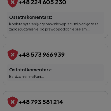
+48 224 605 230
Ostatni komentarz:
Kobieta pytała się czy bank nie wypłacił mi pieniądze za
zadośćuczynienie, bo prawdopodobnie brałam ...
+48 573 966 939
Ostatni komentarz:
Bardzo niemiła Pani...
+48 793 581 214