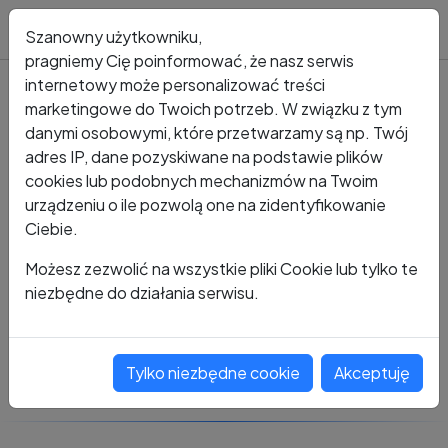
Blog
Szanowny użytkowniku,
pragniemy Cię poinformować, że nasz serwis
internetowy może personalizować treści
marketingowe do Twoich potrzeb. W związku z tym
Kto dzwonił?
Numer +48 506 528 964
danymi osobowymi, które przetwarzamy są np. Twój
adres IP, dane pozyskiwane na podstawie plików
+48 506 528 964
cookies lub podobnych mechanizmów na Twoim
urządzeniu o ile pozwolą one na zidentyfikowanie
Ciebie.
Zobacz komentarze
Możesz zezwolić na wszystkie pliki Cookie lub tylko te
niezbędne do działania serwisu.
Oceń ten numer
Tylko niezbędne cookie
Akceptuję