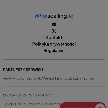
Kontakt
Polityka prywatności
Regulamin
PARTNERZY SERWISU:
Audyt widoczności w AI: AISearchInsight.io
Baza fintechów
© 2024 - 2026 | Whoiscalling.pl
Design: Bracia Konieczni |
Development:
IT Works Better