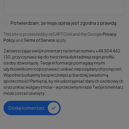
Potwierdzam, że moja opinia jest zgodna z prawdą
This site is protected by reCAPTCHA and the Google
Privacy
Policy
and
Terms of Service
apply.
Zamieszczając swój komentarz na temat numeru +48 504 462
130, przyczyniasz się do tworzenia dokładniejszego profilu
osoby dzwoniącej. Twoje informacje pomagają innym
użytkownikom rozpoznawać i unikać niepożądanych połączeń.
Wspólnie budujemy bezpieczniejszą i bardziej świadomą
społeczność! Pamiętaj, by nie udostępniać danych osobowych
oraz unikać wulgaryzmów - w przeciwnym razie Twój komentarz
może zostać usunięty.
Dodaj komentarz