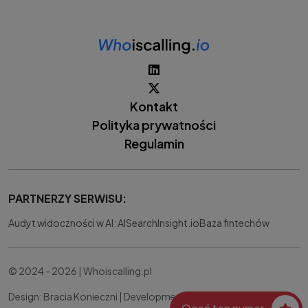
Kontakt
Polityka prywatności
Regulamin
PARTNERZY SERWISU:
Audyt widoczności w AI: AISearchInsight.io
Baza fintechów
© 2024 - 2026 | Whoiscalling.pl
Design: Bracia Konieczni |
Development:
IT Works Better