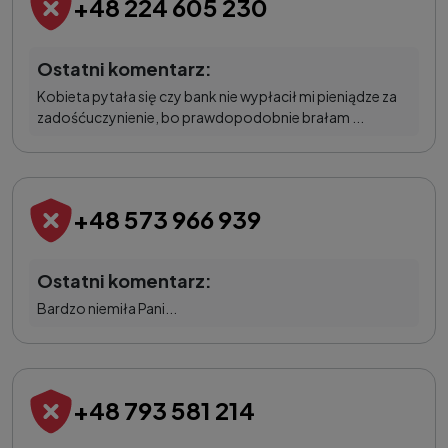
+48 224 605 230
Ostatni komentarz:
Kobieta pytała się czy bank nie wypłacił mi pieniądze za
zadośćuczynienie, bo prawdopodobnie brałam ...
+48 573 966 939
Ostatni komentarz:
Bardzo niemiła Pani...
+48 793 581 214