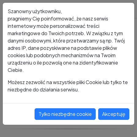
Blog
Szanowny użytkowniku,
pragniemy Cię poinformować, że nasz serwis
internetowy może personalizować treści
marketingowe do Twoich potrzeb. W związku z tym
Kto dzwonił?
Numer +48 504 462 130
danymi osobowymi, które przetwarzamy są np. Twój
adres IP, dane pozyskiwane na podstawie plików
+48 504 462 130
cookies lub podobnych mechanizmów na Twoim
urządzeniu o ile pozwolą one na zidentyfikowanie
Ciebie.
Zobacz komentarze
Możesz zezwolić na wszystkie pliki Cookie lub tylko te
niezbędne do działania serwisu.
Oceń ten numer
Tylko niezbędne cookie
Akceptuję