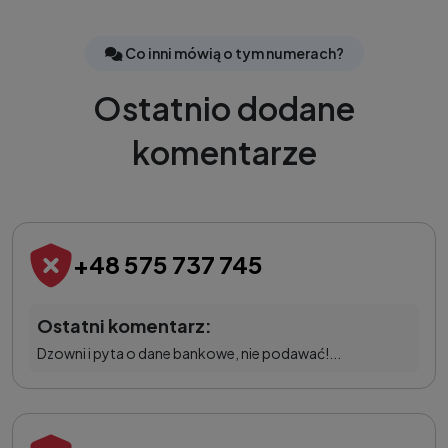
Co inni mówią o tym numerach?
Ostatnio dodane
komentarze
+48 575 737 745
Ostatni komentarz:
Dzowni i pyta o dane bankowe, nie podawać!...