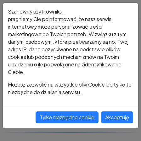
Blog
Szanowny użytkowniku,
pragniemy Cię poinformować, że nasz serwis
internetowy może personalizować treści
marketingowe do Twoich potrzeb. W związku z tym
Kto dzwonił?
Numer +48 504 437 978
danymi osobowymi, które przetwarzamy są np. Twój
adres IP, dane pozyskiwane na podstawie plików
+48 504 437 978
cookies lub podobnych mechanizmów na Twoim
urządzeniu o ile pozwolą one na zidentyfikowanie
Ciebie.
Zobacz komentarze
Możesz zezwolić na wszystkie pliki Cookie lub tylko te
niezbędne do działania serwisu.
Oceń ten numer
Tylko niezbędne cookie
Akceptuję