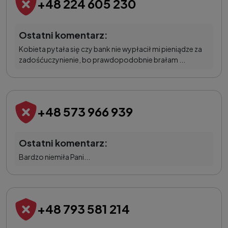
+48 224 605 230
Ostatni komentarz:
Kobieta pytała się czy bank nie wypłacił mi pieniądze za
zadośćuczynienie, bo prawdopodobnie brałam ...
+48 573 966 939
Ostatni komentarz:
Bardzo niemiła Pani...
+48 793 581 214