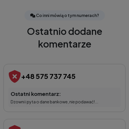
Co inni mówią o tym numerach?
Ostatnio dodane
komentarze
+48 575 737 745
Ostatni komentarz:
Dzowni i pyta o dane bankowe, nie podawać!...