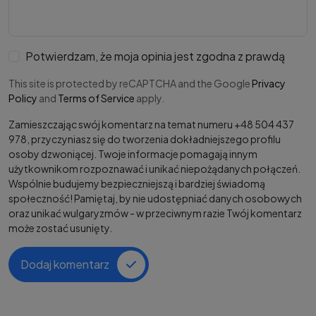
Potwierdzam, że moja opinia jest zgodna z prawdą
This site is protected by reCAPTCHA and the Google
Privacy
Policy
and
Terms of Service
apply.
Zamieszczając swój komentarz na temat numeru +48 504 437
978, przyczyniasz się do tworzenia dokładniejszego profilu
osoby dzwoniącej. Twoje informacje pomagają innym
użytkownikom rozpoznawać i unikać niepożądanych połączeń.
Wspólnie budujemy bezpieczniejszą i bardziej świadomą
społeczność! Pamiętaj, by nie udostępniać danych osobowych
oraz unikać wulgaryzmów - w przeciwnym razie Twój komentarz
może zostać usunięty.
Dodaj komentarz