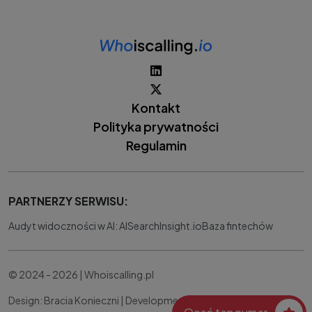
Kontakt
Polityka prywatności
Regulamin
PARTNERZY SERWISU:
Audyt widoczności w AI: AISearchInsight.io
Baza fintechów
© 2024 - 2026 | Whoiscalling.pl
Design: Bracia Konieczni |
Development:
IT Works Better