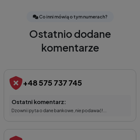
Co inni mówią o tym numerach?
Ostatnio dodane
komentarze
+48 575 737 745
Ostatni komentarz:
Dzowni i pyta o dane bankowe, nie podawać!...