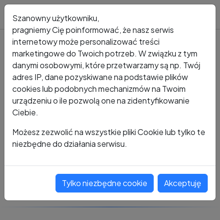
Blog
Szanowny użytkowniku,
pragniemy Cię poinformować, że nasz serwis
internetowy może personalizować treści
marketingowe do Twoich potrzeb. W związku z tym
Kto dzwonił?
Numer +48 502 185 100
danymi osobowymi, które przetwarzamy są np. Twój
adres IP, dane pozyskiwane na podstawie plików
+48 502 185 100
cookies lub podobnych mechanizmów na Twoim
urządzeniu o ile pozwolą one na zidentyfikowanie
Ciebie.
Zobacz komentarze
Możesz zezwolić na wszystkie pliki Cookie lub tylko te
niezbędne do działania serwisu.
Oceń ten numer
Tylko niezbędne cookie
Akceptuję