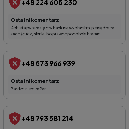
+48 224 605 230
Ostatni komentarz:
Kobieta pytała się czy bank nie wypłacił mi pieniądze za
zadośćuczynienie, bo prawdopodobnie brałam ...
+48 573 966 939
Ostatni komentarz:
Bardzo niemiła Pani...
+48 793 581 214