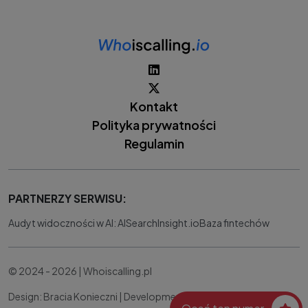
Kontakt
Polityka prywatności
Regulamin
PARTNERZY SERWISU:
Audyt widoczności w AI: AISearchInsight.io
Baza fintechów
© 2024 - 2026 | Whoiscalling.pl
Design: Bracia Konieczni |
Development:
IT Works Better