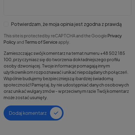
Potwierdzam, że moja opinia jest zgodna z prawdą
This site is protected by reCAPTCHA and the Google
Privacy
Policy
and
Terms of Service
apply.
Zamieszczając swój komentarz na temat numeru +48 502 185
100, przyczyniasz się do tworzenia dokładniejszego profilu
osoby dzwoniącej. Twoje informacje pomagają innym
użytkownikom rozpoznawać i unikać niepożądanych połączeń.
Wspólnie budujemy bezpieczniejszą i bardziej świadomą
społeczność! Pamiętaj, by nie udostępniać danych osobowych
oraz unikać wulgaryzmów - w przeciwnym razie Twój komentarz
może zostać usunięty.
Dodaj komentarz