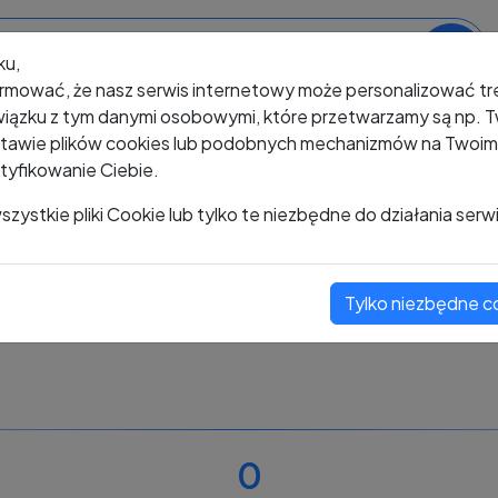
ku,
rmować, że nasz serwis internetowy może personalizować t
iązku z tym danymi osobowymi, które przetwarzamy są np. Tw
awie plików cookies lub podobnych mechanizmów na Twoim u
tyfikowanie Ciebie.
+48 488 861 175
zystkie pliki Cookie lub tylko te niezbędne do działania serw
Tylko niezbędne c
Zobacz komentarze
Oceń ten numer
0