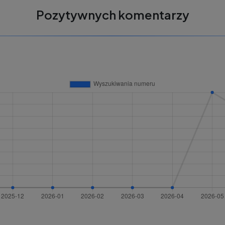
Pozytywnych komentarzy