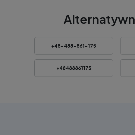
Alternatywn
+48-488-861-175
+48488861175