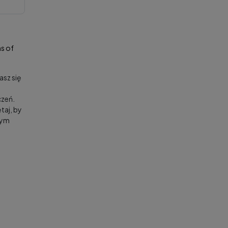
s of
asz się
zeń.
taj, by
nym