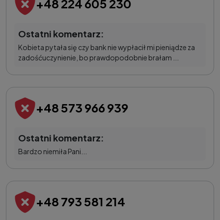
+48 224 605 230
Ostatni komentarz:
Kobieta pytała się czy bank nie wypłacił mi pieniądze za
zadośćuczynienie, bo prawdopodobnie brałam ...
+48 573 966 939
Ostatni komentarz:
Bardzo niemiła Pani...
+48 793 581 214