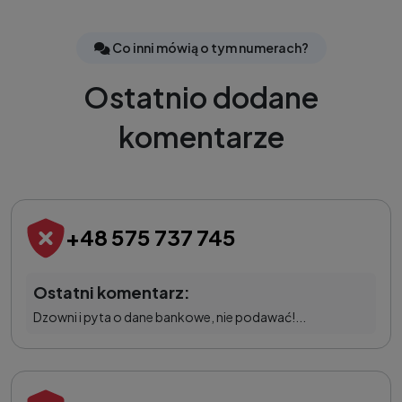
Co inni mówią o tym numerach?
Ostatnio dodane
komentarze
+48 575 737 745
Ostatni komentarz:
Dzowni i pyta o dane bankowe, nie podawać!...