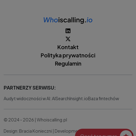
Kontakt
Polityka prywatności
Regulamin
PARTNERZY SERWISU:
Audyt widoczności w AI: AISearchInsight.io
Baza fintechów
© 2024 - 2026 | Whoiscalling.pl
Design: Bracia Konieczni |
Development:
IT Works Better