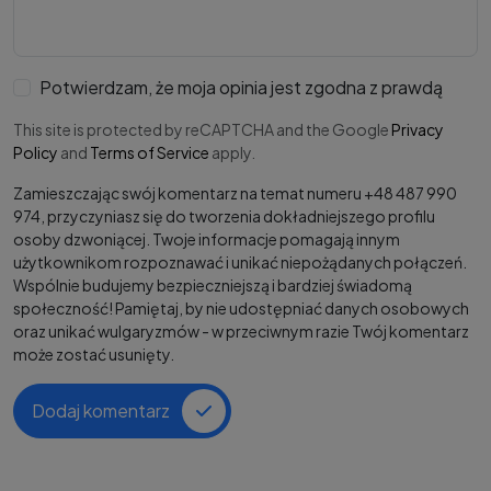
Potwierdzam, że moja opinia jest zgodna z prawdą
This site is protected by reCAPTCHA and the Google
Privacy
Policy
and
Terms of Service
apply.
Zamieszczając swój komentarz na temat numeru +48 487 990
974, przyczyniasz się do tworzenia dokładniejszego profilu
osoby dzwoniącej. Twoje informacje pomagają innym
użytkownikom rozpoznawać i unikać niepożądanych połączeń.
Wspólnie budujemy bezpieczniejszą i bardziej świadomą
społeczność! Pamiętaj, by nie udostępniać danych osobowych
oraz unikać wulgaryzmów - w przeciwnym razie Twój komentarz
może zostać usunięty.
Dodaj komentarz