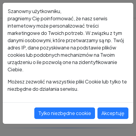
Blog
Szanowny użytkowniku,
pragniemy Cię poinformować, że nasz serwis
internetowy może personalizować treści
marketingowe do Twoich potrzeb. W związku z tym
Kto dzwonił?
Numer +48 487 990 974
danymi osobowymi, które przetwarzamy są np. Twój
adres IP, dane pozyskiwane na podstawie plików
+48 487 990 974
cookies lub podobnych mechanizmów na Twoim
urządzeniu o ile pozwolą one na zidentyfikowanie
Ciebie.
Zobacz komentarze
Możesz zezwolić na wszystkie pliki Cookie lub tylko te
niezbędne do działania serwisu.
Oceń ten numer
Tylko niezbędne cookie
Akceptuję