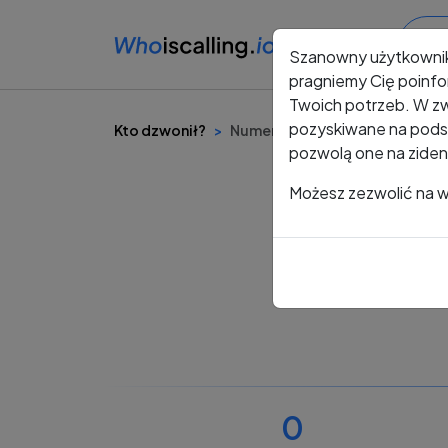
Szanowny użytkowni
pragniemy Cię poinfo
Twoich potrzeb. W zw
pozyskiwane na podst
Kto dzwonił?
Numer +48 487 965 413
pozwolą one na ziden
Możesz zezwolić na ws
0