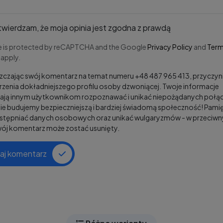
wierdzam, że moja opinia jest zgodna z prawdą
te is protected by reCAPTCHA and the Google
Privacy Policy
and
Term
apply.
czając swój komentarz na temat numeru +48 487 965 413, przyczyni
zenia dokładniejszego profilu osoby dzwoniącej. Twoje informacje
ją innym użytkownikom rozpoznawać i unikać niepożądanych połąc
e budujemy bezpieczniejszą i bardziej świadomą społeczność! Pamię
ostępniać danych osobowych oraz unikać wulgaryzmów - w przeciw
wój komentarz może zostać usunięty.
aj komentarz