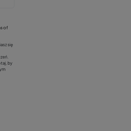
s of
asz się
zeń.
taj, by
nym