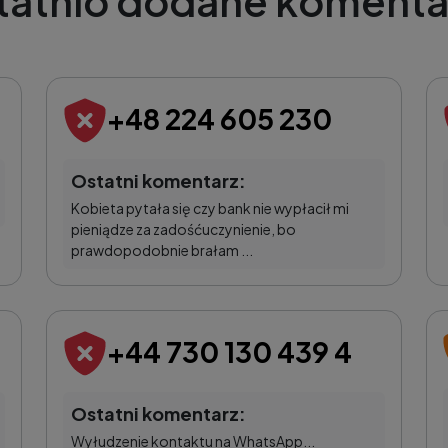
tatnio dodane komenta
+48 224 605 230
Ostatni komentarz:
Kobieta pytała się czy bank nie wypłacił mi
pieniądze za zadośćuczynienie, bo
prawdopodobnie brałam ...
+44 730 130 439 4
Ostatni komentarz:
Wyłudzenie kontaktu na WhatsApp...