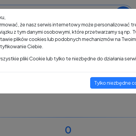
ku,
rmować, że nasz serwis internetowy może personalizować t
iązku z tym danymi osobowymi, które przetwarzamy są np. Tw
awie plików cookies lub podobnych mechanizmów na Twoim u
tyfikowanie Ciebie.
+48 487 965 413
zystkie pliki Cookie lub tylko te niezbędne do działania serw
Tylko niezbędne c
Zobacz komentarze
Oceń ten numer
0