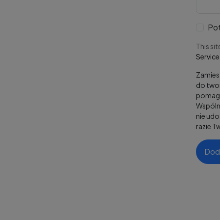
Pot
This si
Service
Zamiesz
do twor
pomaga
Wspólni
nie ud
razie T
Dod