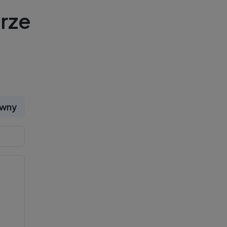
rze
ywny