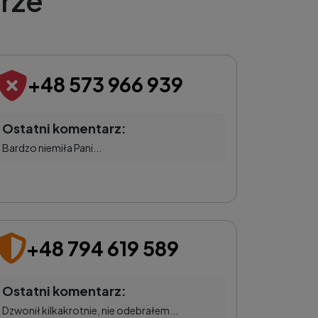
rze
+48 573 966 939
Ostatni komentarz:
Bardzo niemiła Pani...
+48 794 619 589
Ostatni komentarz:
Dzwonił kilkakrotnie, nie odebrałem...