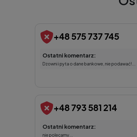
Os
+48 575 737 745
Ostatni komentarz:
Dzowni i pyta o dane bankowe, nie podawać!...
+48 793 581 214
Ostatni komentarz:
nie polecamy...