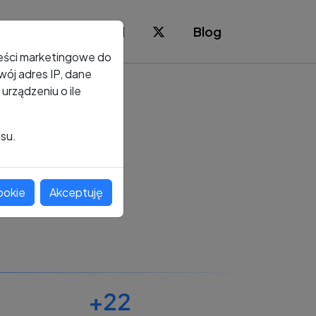
Blog
reści marketingowe do
ój adres IP, dane
rządzeniu o ile
isu.
ookie
Akceptuję
+22