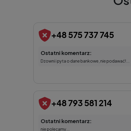
Os
+48 575 737 745
Ostatni komentarz:
Dzowni i pyta o dane bankowe, nie podawać!...
+48 793 581 214
Ostatni komentarz:
nie polecamy...