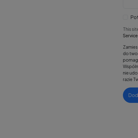
Pot
This si
Service
Zamiesz
do twor
pomaga
Wspólni
nie ud
razie T
Dod