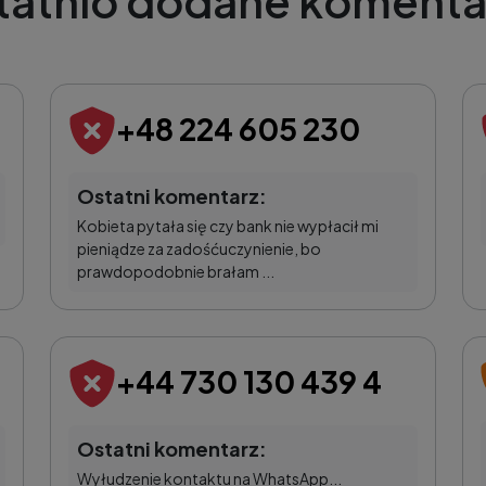
tatnio dodane komenta
+48 224 605 230
Ostatni komentarz:
Kobieta pytała się czy bank nie wypłacił mi
pieniądze za zadośćuczynienie, bo
prawdopodobnie brałam ...
+44 730 130 439 4
Ostatni komentarz:
Wyłudzenie kontaktu na WhatsApp...