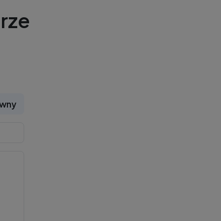
rze
ywny