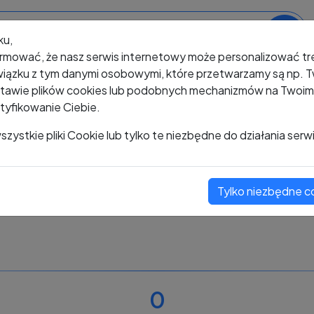
ku,
rmować, że nasz serwis internetowy może personalizować t
iązku z tym danymi osobowymi, które przetwarzamy są np. Tw
awie plików cookies lub podobnych mechanizmów na Twoim u
tyfikowanie Ciebie.
+48 487 951 197
zystkie pliki Cookie lub tylko te niezbędne do działania serw
Tylko niezbędne c
Zobacz komentarze
Oceń ten numer
0