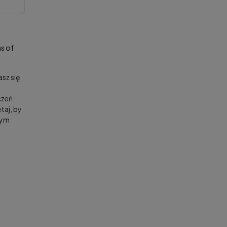
s of
sz się
zeń.
taj, by
nym