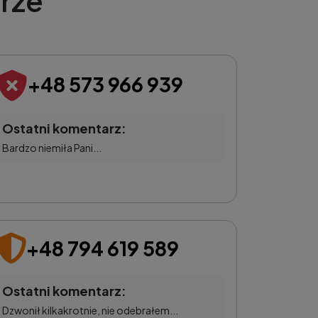
rze
+48 573 966 939
Ostatni komentarz:
Bardzo niemiła Pani...
+48 794 619 589
Ostatni komentarz:
Dzwonił kilkakrotnie, nie odebrałem...