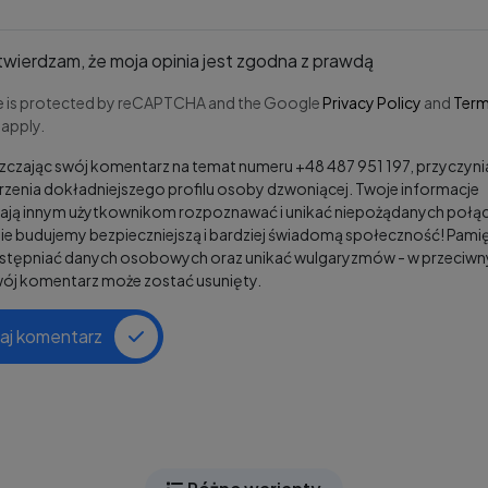
wierdzam, że moja opinia jest zgodna z prawdą
te is protected by reCAPTCHA and the Google
Privacy Policy
and
Term
apply.
czając swój komentarz na temat numeru +48 487 951 197, przyczynia
zenia dokładniejszego profilu osoby dzwoniącej. Twoje informacje
ją innym użytkownikom rozpoznawać i unikać niepożądanych połąc
e budujemy bezpieczniejszą i bardziej świadomą społeczność! Pamię
ostępniać danych osobowych oraz unikać wulgaryzmów - w przeciw
wój komentarz może zostać usunięty.
aj komentarz