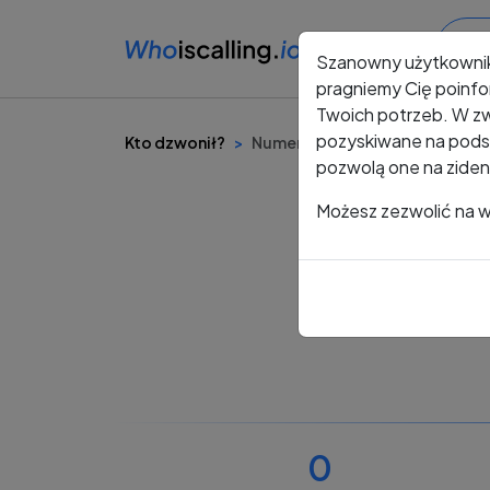
Szanowny użytkowni
pragniemy Cię poinfo
Twoich potrzeb. W zw
pozyskiwane na podst
Kto dzwonił?
Numer +48 487 951 197
pozwolą one na ziden
Możesz zezwolić na ws
0