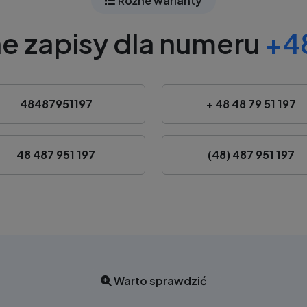
Różne warianty
e zapisy dla numeru
+48
48487951197
+ 48 48 79 51 197
48 487 951 197
(48) 487 951 197
Warto sprawdzić