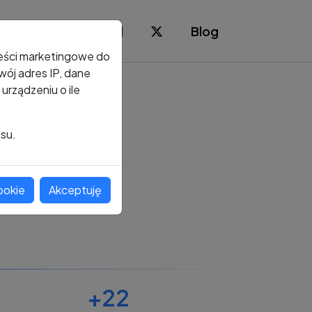
Blog
reści marketingowe do
ój adres IP, dane
rządzeniu o ile
isu.
ookie
Akceptuję
+22