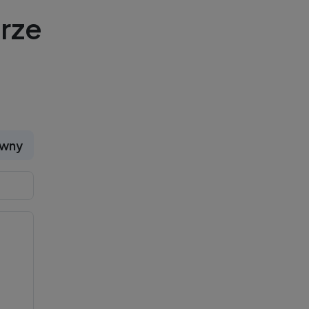
rze
ywny