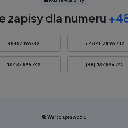
Różne warianty
e zapisy dla numeru
+48
48487896742
+ 48 48 78 96 742
48 487 896 742
(48) 487 896 742
Warto sprawdzić