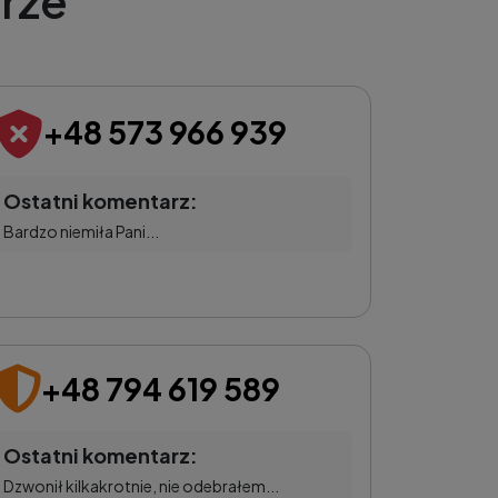
rze
+48 573 966 939
Ostatni komentarz:
Bardzo niemiła Pani...
+48 794 619 589
Ostatni komentarz:
Dzwonił kilkakrotnie, nie odebrałem...