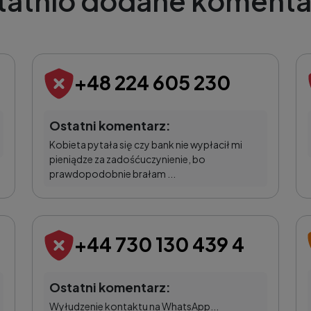
tatnio dodane komenta
+48 224 605 230
Ostatni komentarz:
Kobieta pytała się czy bank nie wypłacił mi
pieniądze za zadośćuczynienie, bo
prawdopodobnie brałam ...
+44 730 130 439 4
Ostatni komentarz:
Wyłudzenie kontaktu na WhatsApp...