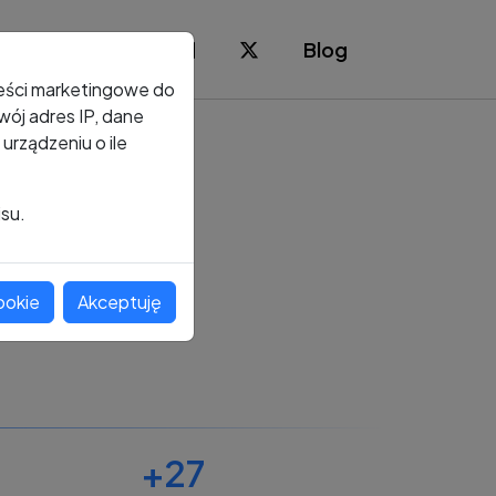
Blog
reści marketingowe do
ój adres IP, dane
rządzeniu o ile
isu.
ookie
Akceptuję
+27