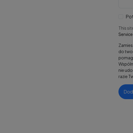
Pot
This si
Service
Zamiesz
do twor
pomaga
Wspólni
nie ud
razie T
Dod