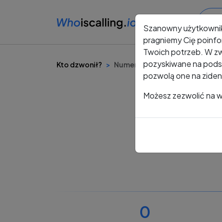
Szanowny użytkowni
pragniemy Cię poinfo
Twoich potrzeb. W zw
pozyskiwane na podst
Kto dzwonił?
Numer +48 487 896 742
pozwolą one na ziden
Możesz zezwolić na ws
0