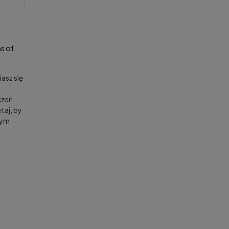
s of
asz się
zeń.
taj, by
nym