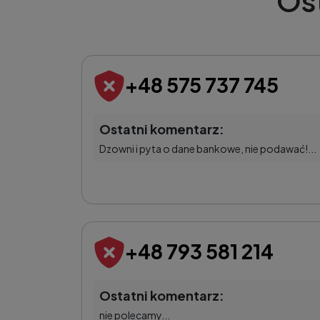
Os
+48 575 737 745
Ostatni komentarz:
Dzowni i pyta o dane bankowe, nie podawać!...
+48 793 581 214
Ostatni komentarz:
nie polecamy...