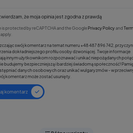
wierdzam, że moja opinia jest zgodna z prawdą
te is protected by reCAPTCHA and the Google
Privacy Policy
and
Term
apply.
czając swój komentarz na temat numeru +48 487 896 742, przyczyni
zenia dokładniejszego profilu osoby dzwoniącej. Twoje informacje
ją innym użytkownikom rozpoznawać i unikać niepożądanych połąc
e budujemy bezpieczniejszą i bardziej świadomą społeczność! Pamię
ostępniać danych osobowych oraz unikać wulgaryzmów - w przeciw
wój komentarz może zostać usunięty.
aj komentarz