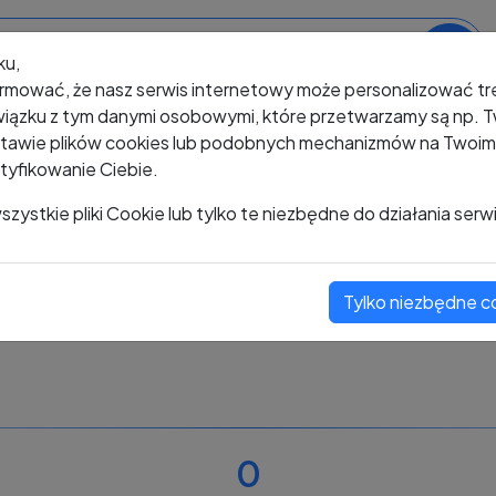
ku,
rmować, że nasz serwis internetowy może personalizować t
iązku z tym danymi osobowymi, które przetwarzamy są np. Tw
awie plików cookies lub podobnych mechanizmów na Twoim u
tyfikowanie Ciebie.
+48 487 896 742
zystkie pliki Cookie lub tylko te niezbędne do działania serw
Tylko niezbędne c
Zobacz komentarze
Oceń ten numer
0