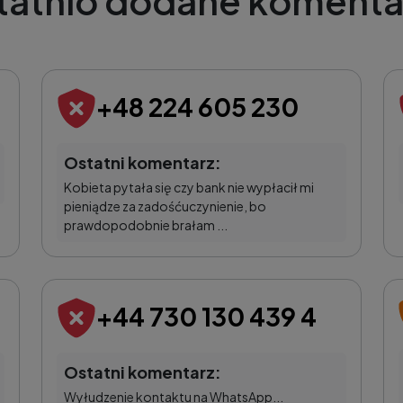
tatnio dodane komenta
+48 224 605 230
Ostatni komentarz:
Kobieta pytała się czy bank nie wypłacił mi
pieniądze za zadośćuczynienie, bo
prawdopodobnie brałam ...
+44 730 130 439 4
Ostatni komentarz:
Wyłudzenie kontaktu na WhatsApp...