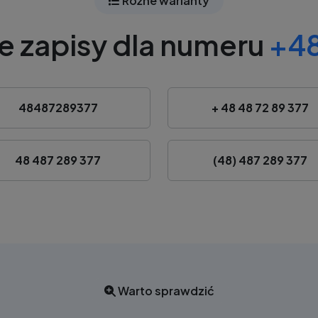
Różne warianty
e zapisy dla numeru
+48
48487289377
+ 48 48 72 89 377
48 487 289 377
(48) 487 289 377
Warto sprawdzić