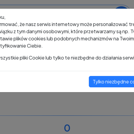
ku,
rmować, że nasz serwis internetowy może personalizować t
iązku z tym danymi osobowymi, które przetwarzamy są np. Tw
awie plików cookies lub podobnych mechanizmów na Twoim u
tyfikowanie Ciebie.
+48 487 289 377
zystkie pliki Cookie lub tylko te niezbędne do działania serw
Tylko niezbędne c
Zobacz komentarze
Oceń ten numer
0