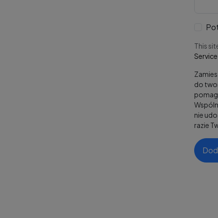
Pot
This si
Service
Zamiesz
do twor
pomaga
Wspólni
nie ud
razie T
Dod