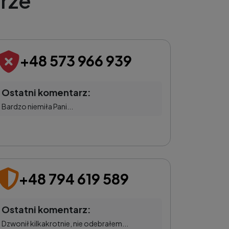
rze
+48 573 966 939
Ostatni komentarz:
Bardzo niemiła Pani...
+48 794 619 589
Ostatni komentarz:
Dzwonił kilkakrotnie, nie odebrałem...