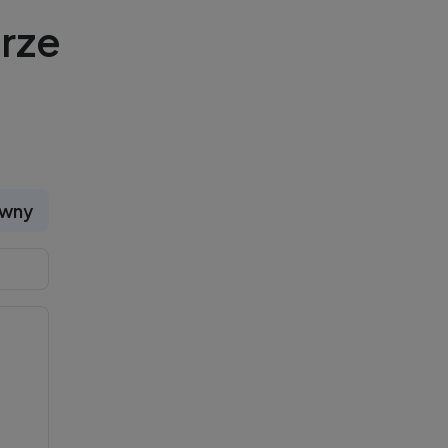
rze
ywny