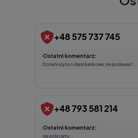
Os
+48 575 737 745
Ostatni komentarz:
Dzowni i pyta o dane bankowe, nie podawać!...
+48 793 581 214
Ostatni komentarz:
nie polecamy...