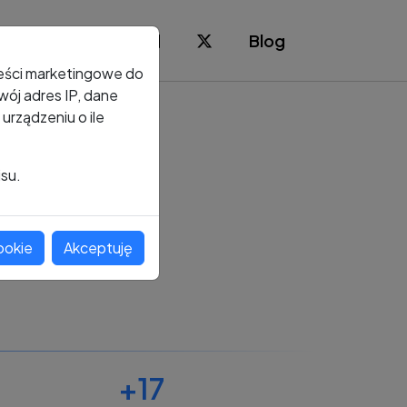
Blog
reści marketingowe do
ój adres IP, dane
rządzeniu o ile
isu.
ookie
Akceptuję
+17