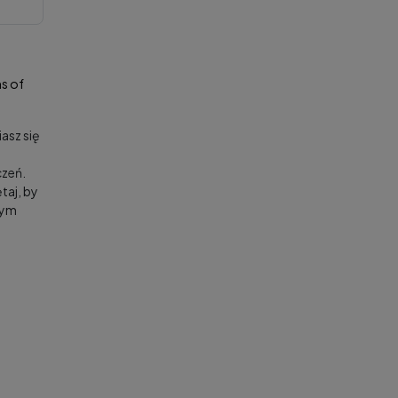
s of
asz się
zeń.
taj, by
nym