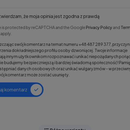
wierdzam, że moja opinia jest zgodna z prawdą
te is protected by reCAPTCHA and the Google
Privacy Policy
and
Term
apply.
czając swój komentarz na temat numeru +48 487 289 377, przyczyni
zenia dokładniejszego profilu osoby dzwoniącej. Twoje informacje
ją innym użytkownikom rozpoznawać i unikać niepożądanych połąc
e budujemy bezpieczniejszą i bardziej świadomą społeczność! Pamię
ostępniać danych osobowych oraz unikać wulgaryzmów - w przeciw
wój komentarz może zostać usunięty.
aj komentarz