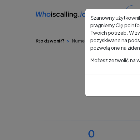
Szanowny użytkowni
pragniemy Cię poinfo
Twoich potrzeb. W zw
pozyskiwane na podst
Kto dzwonił?
Numer +48 487 289 377
pozwolą one na ziden
Możesz zezwolić na ws
0