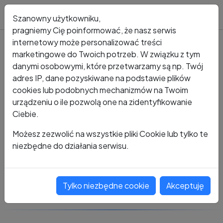
Blog
Szanowny użytkowniku,
pragniemy Cię poinformować, że nasz serwis
internetowy może personalizować treści
marketingowe do Twoich potrzeb. W związku z tym
Kto dzwonił?
Numer +48 487 287 117
danymi osobowymi, które przetwarzamy są np. Twój
adres IP, dane pozyskiwane na podstawie plików
+48 487 287 117
cookies lub podobnych mechanizmów na Twoim
urządzeniu o ile pozwolą one na zidentyfikowanie
Ciebie.
Zobacz komentarze
Możesz zezwolić na wszystkie pliki Cookie lub tylko te
niezbędne do działania serwisu.
Oceń ten numer
Tylko niezbędne cookie
Akceptuję