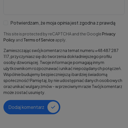
Potwierdzam, że moja opinia jest zgodna z prawdą
This site is protected by reCAPTCHA and the Google
Privacy
Policy
and
Terms of Service
apply.
Zamieszczając swój komentarz na temat numeru +48 487 287
117, przyczyniasz się do tworzenia dokładniejszego profilu
osoby dzwoniącej. Twoje informacje pomagają innym
użytkownikom rozpoznawać i unikać niepożądanych połączeń.
Wspólnie budujemy bezpieczniejszą i bardziej świadomą
społeczność! Pamiętaj, by nie udostępniać danych osobowych
oraz unikać wulgaryzmów - w przeciwnym razie Twój komentarz
może zostać usunięty.
Dodaj komentarz