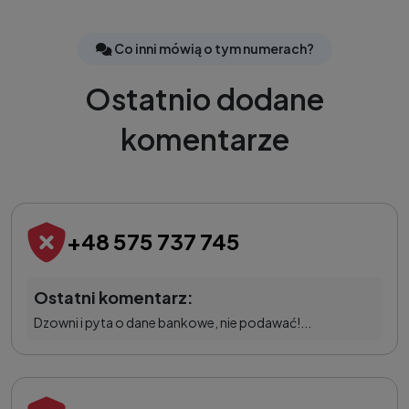
Co inni mówią o tym numerach?
Ostatnio dodane
komentarze
+48 575 737 745
Ostatni komentarz:
Dzowni i pyta o dane bankowe, nie podawać!...