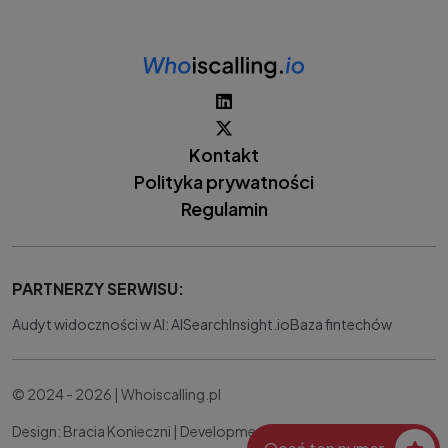
Kontakt
Polityka prywatności
Regulamin
PARTNERZY SERWISU:
Audyt widoczności w AI: AISearchInsight.io
Baza fintechów
© 2024 - 2026 | Whoiscalling.pl
Design: Bracia Konieczni |
Development:
IT Works Better