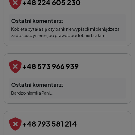
+48 224 605 230
Ostatni komentarz:
Kobieta pytała się czy bank nie wypłacił mi pieniądze za
zadośćuczynienie, bo prawdopodobnie brałam ...
+48 573 966 939
Ostatni komentarz:
Bardzo niemiła Pani...
+48 793 581 214