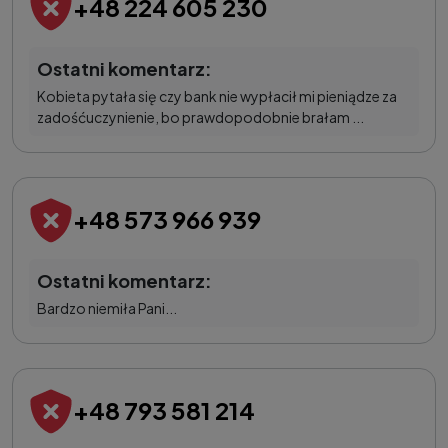
+48 224 605 230
Ostatni komentarz:
Kobieta pytała się czy bank nie wypłacił mi pieniądze za
zadośćuczynienie, bo prawdopodobnie brałam ...
+48 573 966 939
Ostatni komentarz:
Bardzo niemiła Pani...
+48 793 581 214