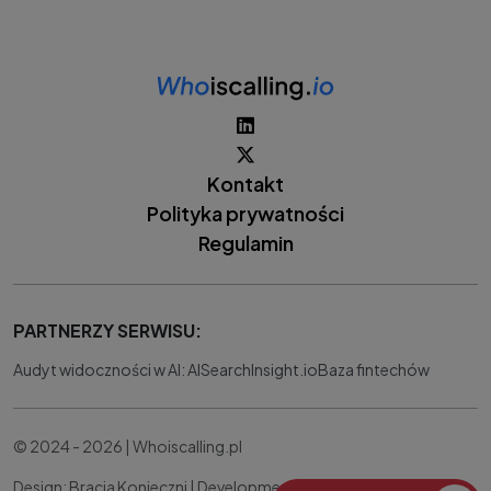
Kontakt
Polityka prywatności
Regulamin
PARTNERZY SERWISU:
Audyt widoczności w AI: AISearchInsight.io
Baza fintechów
© 2024 - 2026 | Whoiscalling.pl
Design: Bracia Konieczni |
Development:
IT Works Better