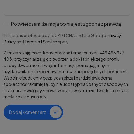
Potwierdzam, że moja opinia jest zgodna z prawdą
This site is protected by reCAPTCHA and the Google
Privacy
Policy
and
Terms of Service
apply.
Zamieszczając swój komentarz na temat numeru +48 486 977
403, przyczyniasz się do tworzenia dokładniejszego profilu
osoby dzwoniącej. Twoje informacje pomagają innym
użytkownikom rozpoznawać i unikać niepożądanych połączeń.
Wspólnie budujemy bezpieczniejszą i bardziej świadomą
społeczność! Pamiętaj, by nie udostępniać danych osobowych
oraz unikać wulgaryzmów - w przeciwnym razie Twój komentarz
może zostać usunięty.
Dodaj komentarz