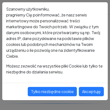
Blog
Szanowny użytkowniku,
pragniemy Cię poinformować, że nasz serwis
internetowy może personalizować treści
marketingowe do Twoich potrzeb. W związku z tym
Kto dzwonił?
Numer +48 486 977 403
danymi osobowymi, które przetwarzamy są np. Twój
adres IP, dane pozyskiwane na podstawie plików
+48 486 977 403
cookies lub podobnych mechanizmów na Twoim
urządzeniu o ile pozwolą one na zidentyfikowanie
Ciebie.
Zobacz komentarze
Możesz zezwolić na wszystkie pliki Cookie lub tylko te
niezbędne do działania serwisu.
Oceń ten numer
Tylko niezbędne cookie
Akceptuję