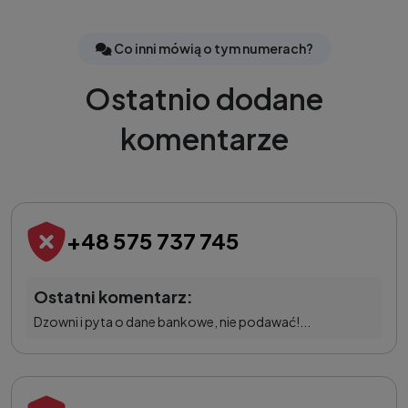
Co inni mówią o tym numerach?
Ostatnio dodane
komentarze
+48 575 737 745
Ostatni komentarz:
Dzowni i pyta o dane bankowe, nie podawać!...